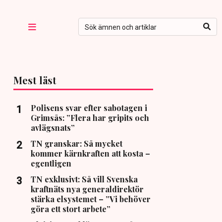
Mest läst
Polisens svar efter sabotagen i
Grimsås: ”Flera har gripits och
avlägsnats”
TN granskar: Så mycket
kommer kärnkraften att kosta –
egentligen
TN exklusivt: Så vill Svenska
kraftnäts nya generaldirektör
stärka elsystemet – ”Vi behöver
göra ett stort arbete”