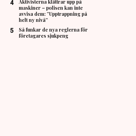
Aktivisterna klättrar upp på
maskiner – polisen kan inte
avvisa dem: ”Upptrappning på
helt ny nivå”
Så funkar de nya reglerna för
företagares sjukpeng