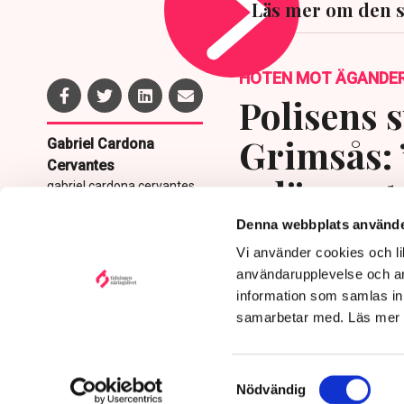
Läs mer om den 
HOTEN MOT ÄGANDE
Polisens s
Grimsås: 
Gabriel Cardona
Cervantes
avlägsnat
gabriel.cardona.cervantes
@tn.se
Denna webbplats använde
Publicerad:
6 aug 2026, 12:35
Vi använder cookies och lik
Uppdaterad:
7 aug 2026,
09:58
användarupplevelse och an
information som samlas in 
samarbetar med. Läs mer
Samtyckesval
Nödvändig