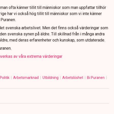
 man ofta känner tillit till människor som man uppfattar tillhör
e har vi också hög tillit till människor som vi inte känner
 Puranen.
 det svenska arbetslivet. Men det finns också värderingar som
den svenska synen på äldre. Till skillnad från i många andra
 äldre, med deras erfarenheter och kunskap, som utdaterade.
uranen.
åverkas av våra extrema värderingar
Politik
Arbetsmarknad
Utbildning
Arbetslöshet
Bi Puranen