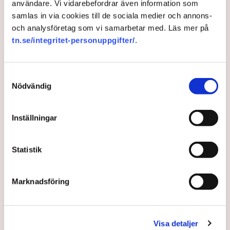
användare. Vi vidarebefordrar även information som
samlas in via cookies till de sociala medier och annons-
och analysföretag som vi samarbetar med. Läs mer på
tn.se/integritet-personuppgifter/
.
Samtyckesval
Nödvändig
Inställningar
Voi skär ned – 130 tjänster
försvinner
Statistik
Elsparkcykelbolaget Voi genomför ett andra
sparpaket efter förra årets förlust på 888 miljoner
Marknadsföring
kronor. Runt 130 tjänster ska bort, skriver
Dagens
industri
.
Visa detaljer
3 years ago |
Av: TT