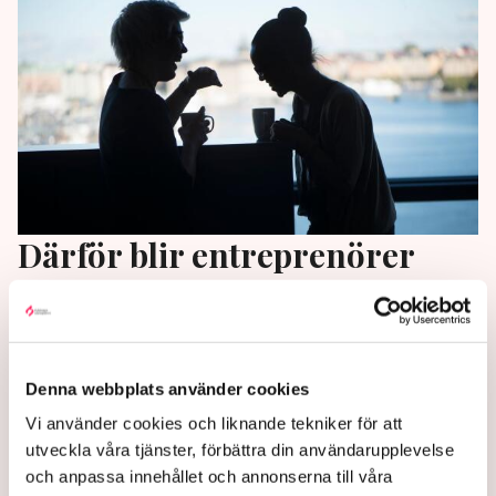
Därför blir entreprenörer
inte utbrända
Långa och slitiga dagar till trots löper entreprenörer
lägre risk att bränna ut sig än sina anställda. Det
Denna webbplats använder cookies
rapporterar SvD utifrån en färsk studie.
Vi använder cookies och liknande tekniker för att
3 years ago |
Av: Redaktionen
utveckla våra tjänster, förbättra din användarupplevelse
och anpassa innehållet och annonserna till våra