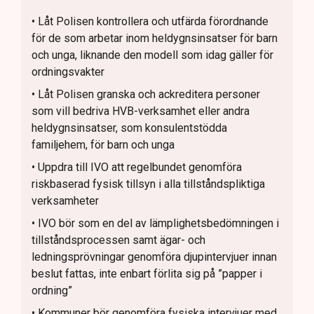
• Låt Polisen kontrollera och utfärda förordnande
för de som arbetar inom heldygnsinsatser för barn
och unga, liknande den modell som idag gäller för
ordningsvakter
• Låt Polisen granska och ackreditera personer
som vill bedriva HVB-verksamhet eller andra
heldygnsinsatser, som konsulentstödda
familjehem, för barn och unga
• Uppdra till IVO att regelbundet genomföra
riskbaserad fysisk tillsyn i alla tillståndspliktiga
verksamheter
• IVO bör som en del av lämplighetsbedömningen i
tillståndsprocessen samt ägar- och
ledningsprövningar genomföra djupintervjuer innan
beslut fattas, inte enbart förlita sig på ”papper i
ordning”
• Kommuner bör genomföra fysiska intervjuer med