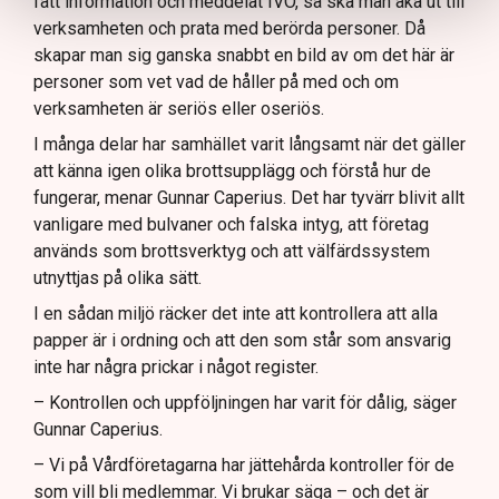
fått information och meddelat IVO, så ska man åka ut till
verksamheten och prata med berörda personer. Då
skapar man sig ganska snabbt en bild av om det här är
personer som vet vad de håller på med och om
verksamheten är seriös eller oseriös.
I många delar har samhället varit långsamt när det gäller
att känna igen olika brottsupplägg och förstå hur de
fungerar, menar Gunnar Caperius. Det har tyvärr blivit allt
vanligare med bulvaner och falska intyg, att företag
används som brottsverktyg och att välfärdssystem
utnyttjas på olika sätt.
I en sådan miljö räcker det inte att kontrollera att alla
papper är i ordning och att den som står som ansvarig
inte har några prickar i något register.
– Kontrollen och uppföljningen har varit för dålig, säger
Gunnar Caperius.
– Vi på Vårdföretagarna har jättehårda kontroller för de
som vill bli medlemmar. Vi brukar säga – och det är