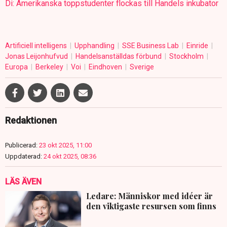
Di: Amerikanska toppstudenter flockas till Handels inkubator
Artificiell intelligens
Upphandling
SSE Business Lab
Einride
Jonas Leijonhufvud
Handelsanställdas förbund
Stockholm
Europa
Berkeley
Voi
Eindhoven
Sverige
Redaktionen
Publicerad:
23 okt 2025, 11:00
Uppdaterad:
24 okt 2025, 08:36
LÄS ÄVEN
Ledare: Människor med idéer är
den viktigaste resursen som finns