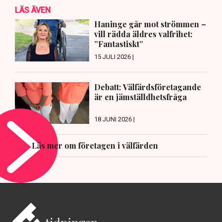
LÄS ÄVEN
Haninge går mot strömmen –
vill rädda äldres valfrihet:
”Fantastiskt”
15 JULI 2026 |
Debatt: Välfärdsföretagande
är en jämställdhetsfråga
18 JUNI 2026 |
Läs mer om företagen i välfärden