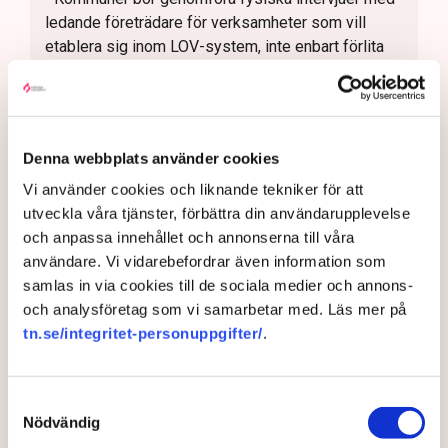
ledande företrädare för verksamheter som vill
etablera sig inom LOV-system, inte enbart förlita
sig på skriftlig kommunikation
• Alla kommuner bör genomföra regelbunden
avtalsuppföljning, vilket skulle underlätta
upptäckten av oseriösa aktörer
Denna webbplats använder cookies
• Undvik infiltration genom införande av
Vi använder cookies och liknande tekniker för att
säkerhetsmekanismer på kommunens
utveckla våra tjänster, förbättra din användarupplevelse
biståndsenhet
och anpassa innehållet och annonserna till våra
användare. Vi vidarebefordrar även information som
• Ge alla utförare rätt till utökade
samlas in via cookies till de sociala medier och annons-
bakgrundskontroller av medarbetare samt
och analysföretag som vi samarbetar med. Läs mer på
möjliggör årliga bakgrundskontroller av befintliga
tn.se/integritet-personuppgifter/
.
medarbetare
• Säkerställ sund konkurrens genom rimliga villkor
Samtyckesval
Nödvändig
De handlar bland annat om att personer som vill driva