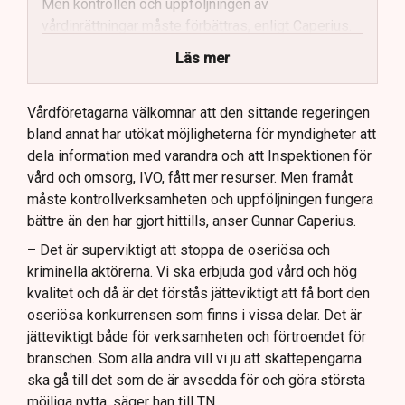
Men kontrollen och uppföljningen av
vårdinrättningar måste förbättras, enligt Caperius.
Vårdföretagarna vill se skärpta
Läs mer
bakgrundskontroller och mer fysisk tillsyn.
Stockholms stad ses som ett gott exempel när det
Vårdföretagarna välkomnar att den sittande regeringen
kommer till effektiv kontroll av vårdinrättningar.
bland annat har utökat möjligheterna för myndigheter att
dela information med varandra och att Inspektionen för
Framtida lagstiftning bör möjliggöra kontinuerlig
vård och omsorg, IVO, fått mer resurser. Men framåt
kontroll av anställda inom vården, anser
måste kontrollverksamheten och uppföljningen fungera
Vårdföretagarna.
bättre än den har gjort hittills, anser Gunnar Caperius.
– Det är superviktigt att stoppa de oseriösa och
kriminella aktörerna. Vi ska erbjuda god vård och hög
kvalitet och då är det förstås jätteviktigt att få bort den
oseriösa konkurrensen som finns i vissa delar. Det är
jätteviktigt både för verksamheten och förtroendet för
branschen. Som alla andra vill vi ju att skattepengarna
ska gå till det som de är avsedda för och göra största
möjliga nytta, säger han till TN.