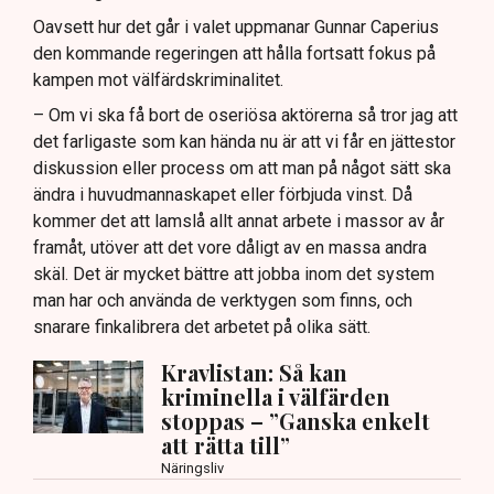
Oavsett hur det går i valet uppmanar Gunnar Caperius
den kommande regeringen att hålla fortsatt fokus på
kampen mot välfärdskriminalitet.
– Om vi ska få bort de oseriösa aktörerna så tror jag att
det farligaste som kan hända nu är att vi får en jättestor
diskussion eller process om att man på något sätt ska
ändra i huvudmannaskapet eller förbjuda vinst. Då
kommer det att lamslå allt annat arbete i massor av år
framåt, utöver att det vore dåligt av en massa andra
skäl. Det är mycket bättre att jobba inom det system
man har och använda de verktygen som finns, och
snarare finkalibrera det arbetet på olika sätt.
Kravlistan: Så kan
kriminella i välfärden
stoppas – ”Ganska enkelt
att rätta till”
Näringsliv