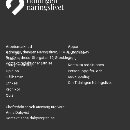
Arbetsmarknad
Appar
Adress: Tidningen Näringslivet, 114 82 Stockholm
Näringsliv
Nyhetsbrev
Besöksadress: Storgatan 19, Stockholm
Ekonomi
Arkiv
Kontakt: redaktionen@tn.se
Entreprenörskap
Kontakta redaktionen
Opinion
Personuppgifts- och
cookiepolicy
Hållbarhet
Om Tidningen Näringslivet
Utrikes
Krönikor
Quiz
Chefredaktör och ansvarig utgivare:
Anna Dalqvist
Kontakt: anna.dalqvist@tn.se