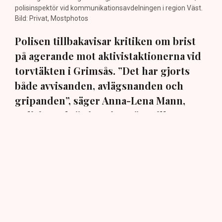
polisinspektör vid kommunikationsavdelningen i region Väst.
Bild: Privat, Mostphotos
Polisen tillbakavisar kritiken om brist
på agerande mot aktivistaktionerna vid
torvtäkten i Grimsås. ”Det har gjorts
både avvisanden, avlägsnanden och
gripanden”, säger Anna-Lena Mann,
polisinspektör i region Väst, till TN.
Torvtäkten i Grimsås i Tranemo kommun har sedan 28
juli stoppats av aktivistgruppen Återställ Våtmarker
efter att aktivister har klättrat upp på
torvproducenten
Neovas maskiner
, grävt igen diken och spridit
ogräsfrön över täkten.
Aktivisterna klättrar upp på
maskiner – polisen kan inte