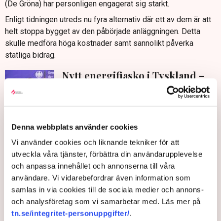
(De Gröna) har personligen engagerat sig starkt.
Enligt tidningen utreds nu fyra alternativ där ett av dem är att
helt stoppa bygget av den påbörjade anläggningen. Detta
skulle medföra höga kostnader samt sannolikt påverka
statliga bidrag.
Nytt energifiasko i Tyskland –
tvingas skrota vätgassatsning
Näringsliv
För att bygga en nödvändig direktreduktionsanläggning har
Denna webbplats använder cookies
den tyska regeringen enligt tidningen exempelvis utlovat
bidrag på två miljarder euro och ungefär en fjärdedel har
Vi använder cookies och liknande tekniker för att
redan betalats ut.
utveckla våra tjänster, förbättra din användarupplevelse
och anpassa innehållet och annonserna till våra
De alternativa scenarier som övervägs är att använda en
användare. Vi vidarebefordrar även information som
direktreduktionsanläggning i kombination med elektrisk
samlas in via cookies till de sociala medier och annons-
ljusbågsugn, att använda en smältreduktionsugn eller att
och analysföretag som vi samarbetar med. Läs mer på
stålproduktionen helt och hållet skulle baseras på elektriska
tn.se/integritet-personuppgifter/
.
ljusbågsugnar.