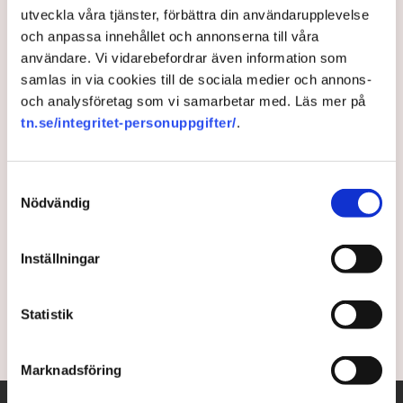
utveckla våra tjänster, förbättra din användarupplevelse
och anpassa innehållet och annonserna till våra
Tysk handelstidning:
användare. Vi vidarebefordrar även information som
samlas in via cookies till de sociala medier och annons-
”ThyssenKrupp överväger att
och analysföretag som vi samarbetar med. Läs mer på
stoppa sitt gröna
tn.se/integritet-personuppgifter/
.
miljardprojekt”
Samtyckesval
Den tyska industrikoncernen ThyssenKrupp
Nödvändig
överväger att avbryta det miljardtunga
flaggskeppsprojektet, att ställa om sina stålverk till
Inställningar
att producera grönt stål med hjälp av vätgas. Det
skriver affärstidningen Handelsblatt.
Statistik
1 year ago |
Av: Redaktionen
Marknadsföring