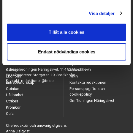
Visa detaljer
Tillåt alla cookies
Endast nödvändiga cookies
Arbetsmarknad
Appar
Adress: Tidningen Näringslivet, 114 82 Stockholm
Näringsliv
Nyhetsbrev
Besöksadress: Storgatan 19, Stockholm
Ekonomi
Arkiv
Kontakt: redaktionen@tn.se
Entreprenörskap
Kontakta redaktionen
Opinion
Personuppgifts- och
cookiepolicy
Hållbarhet
Om Tidningen Näringslivet
Utrikes
Krönikor
Quiz
Chefredaktör och ansvarig utgivare:
Anna Dalqvist