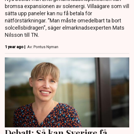
bromsa expansionen av solenergi. Villaägare som vill
sätta upp paneler kan nu få betala för
nätförstärkningar. ”Man måste omedelbart ta bort
solcellsbidragen”, säger elmarknadsexperten Mats
Nilsson till TN.
1 year ago |
Av: Pontus Nyman
Debatt: Så kan Sverige få