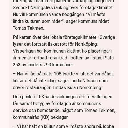
företagsklimatet har placerat Norrköping långt ner i
Svenskt Näringslivs ranking över företagsklimatet.
Nu vill kommunen vända nedgången. ”Vi måste
ändra kulturen som råder”, säger kommunalrådet
Tomas Tekmen.
På kartan över det lokala företagsklimatet i Sverige
lyser det fortsatt ilsket rött för Norrköping.
Visserligen har kommunen klättrat tio placeringar i
år men är fortsatt förankrad i botten av listan: Plats
253 av landets 290 kommuner.
– När vi låg på plats 108 tyckte vi att det var dåligt,
hur är det då inte idag, säger Linda Nilsson som
driver restaurangen Lindas Kula i Norrköping.
Den punkt i LFK-undersökningen där förvaltningen
får sämst betyg av företagen är kommunens
service och bemötande, något som Tomas Tekmen,
kommunalråd (KD) beklagar.
– Vi har haft en kultur som vi måste ändra på, jobba