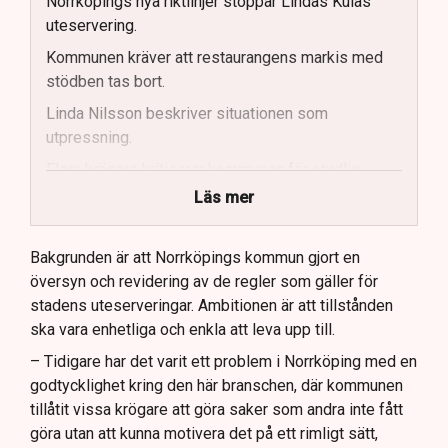
Norrköpings nya riktlinjer stoppar Lindas Kulas
uteservering.
Kommunen kräver att restaurangens markis med
stödben tas bort.
Linda Nilsson beskriver situationen som
utpressning.
Flera krögare kritiserar kommunen för otydlig
kommunikation.
Läs mer
Kommunen vill skapa enhetliga regler för
uteserveringar.
Bakgrunden är att Norrköpings kommun gjort en
översyn och revidering av de regler som gäller för
Lindas Kula ställer in uteserveringen för
stadens uteserveringar. Ambitionen är att tillstånden
sommaren.
ska vara enhetliga och enkla att leva upp till.
– Tidigare har det varit ett problem i Norrköping med en
godtycklighet kring den här branschen, där kommunen
tillåtit vissa krögare att göra saker som andra inte fått
göra utan att kunna motivera det på ett rimligt sätt,