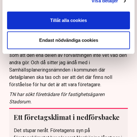
Visa detaljer
fått något svar. Inte heller det är särskilt konstigt när
det gäller kommunen, säger Linda Nilsson.
Tillåt alla cookies
Att du nu ställer in uteserveringen under sommaren,
hur påverkar det ekonomin?
Endast nödvändiga cookies
– Det blir ett avbräck, naturligtvis. Men jag kan inte ägna
mig åt allt diskuterande fram och tillbaka där det verkar
som att den ena delen av förvaltningen inte vet vad den
andra gör. Och då sitter jag ändå med i
Samhällsplaneringsnämnden i kommunen där
detaljplanen ska tas och ser att det där finns noll
förståelse för hur det är att vara företagare.
TN har sökt företrädare för fastighetsägaren
Stadsrum.
Ett företagsklimat i nedförsbacke
Det stupar neråt. Företagens syn på