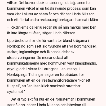
villkor. Det kräver dock en ändring i detaljplanen för
kommunen vilket är en tidskrävande process som kan
vara klar i slutet av nästa år och där har Linda Nilsson
och ett flertal andra restaurangföretagare hamnat i kläm.
– Riktlinjerna gäller ju redan nu så min markis med ben
är inte längre tillåten, säger Linda Nilsson.
Upprördheten har därför varit stor bland krögarna i
Norrköping som sett sig tvungna att riva bort markiser,
staket, inglasningar och liknande delar av
uteserveringarna. De menar också att
kommunikationerna med kommunen varit knapphändig,
otydlig och i vissa fall arrogant. I en intervju i
Norrköpings Tidningar säger en företrädare för
kommunen att en del restaurangföretagare ”kör ett
fulspel”, att ”en liten klick maximalt stretchar
systemet.”
– Det är typiskt för hur en del tjänstemän i kommunen
ser på oss, säger Linda Nilsson och hänvisar till