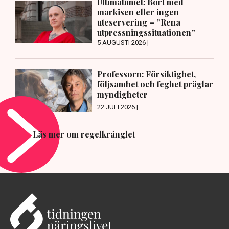
Ultimatumet: Bort med
markisen eller ingen
uteservering – ”Rena
utpressningssituationen”
5 AUGUSTI 2026 |
Professorn: Försiktighet,
följsamhet och feghet präglar
myndigheter
22 JULI 2026 |
Läs mer om regelkrånglet