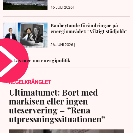
16 JULI 2026 |
Banbrytande förändringar på
energiområdet: ”Viktigt städjobb”
26 JUNI 2026 |
Läs mer om energipolitik
REGELKRÅNGLET
Ultimatumet: Bort med
markisen eller ingen
uteservering – ”Rena
utpressningssituationen”