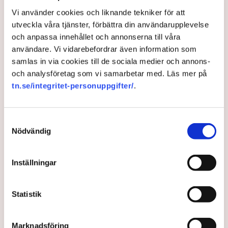
4 years ago |
Av: TT
Vi använder cookies och liknande tekniker för att
utveckla våra tjänster, förbättra din användarupplevelse
och anpassa innehållet och annonserna till våra
användare. Vi vidarebefordrar även information som
samlas in via cookies till de sociala medier och annons-
och analysföretag som vi samarbetar med. Läs mer på
tn.se/integritet-personuppgifter/
.
Samtyckesval
Nödvändig
SPD leder knappt i tyska valet
Inställningar
– "lång kväll"
Statistik
Tyska valet är en verklig nagelbitare.
Socialdemokraterna leder knappt framför
Kristdemokraterna.
Marknadsföring