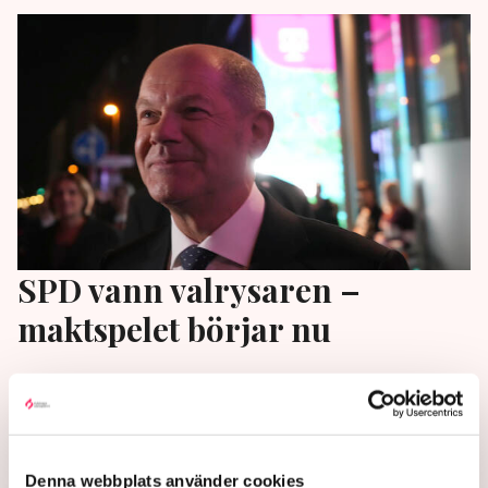
SPD vann valrysaren –
maktspelet börjar nu
Tyska valet är en verklig nagelbitare.
Socialdemokraterna SPD blir största parti med 25,7
procent av rösterna, bara 1,6 procentenheter mer än
Kristdemokraterna CDU/CSU.
Denna webbplats använder cookies