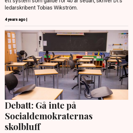
ett system som gällde för 40 år sedan, skriver DI:s
ledarskribent Tobias Wikström.
4 years ago |
Debatt: Gå inte på
Socialdemokraternas
skolbluff