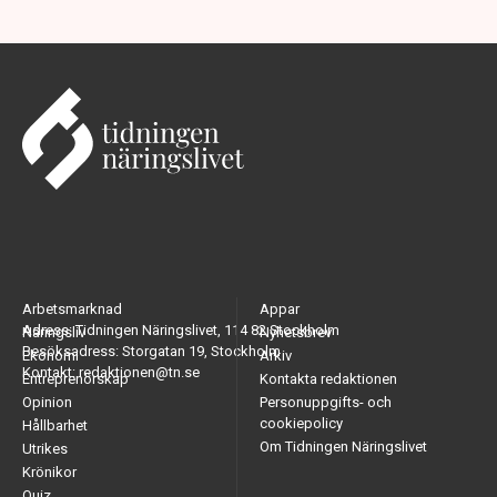
Arbetsmarknad
Appar
Adress: Tidningen Näringslivet, 114 82 Stockholm
Näringsliv
Nyhetsbrev
Besöksadress: Storgatan 19, Stockholm
Ekonomi
Arkiv
Kontakt: redaktionen@tn.se
Entreprenörskap
Kontakta redaktionen
Opinion
Personuppgifts- och
cookiepolicy
Hållbarhet
Om Tidningen Näringslivet
Utrikes
Krönikor
Quiz