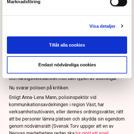
resurser
inte är tillräckliga
för att skydda verksamheten
Marknadsföring
och personalen.
I en
ledare i Svenska Dagbladet
skrev Tove Lifvendahl
att polisen ”behöver utveckla sina metoder för att
Visa detaljer
skydda tillståndsgivna verksamheter” mot sabotage,
och varnade för att det annars råder ”djungelns lag”.
Tillåt alla cookies
På sociala medier ifrågasätts det om allemansrätten
bör ge utrymme för aktivister att blockera en
tillståndsgiven verksamhet, och om inte polisen borde
Endast nödvändiga cookies
ha en tydligare skyldighet att skydda privat egendom
och näringsverksamhet mot den typen av störningar.
Nu svarar polisen på kritiken.
Enligt Anna-Lena Mann, polisinspektör vid
kommunikationsavdelningen i region Väst, har
verksamhetsutövaren, eller dennes ordningsvakter, rätt
att be personer lämna platsen och skydda sin egendom
genom nödvärnsrätt (Svensk Torv uppger att en av
Neovas medarbetare redan ska
ha gjort ett eget