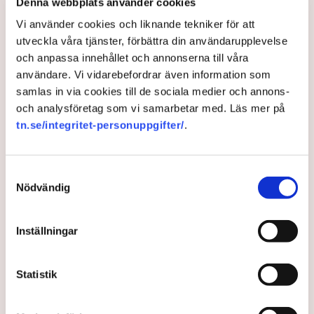
på helt ny nivå”
Denna webbplats använder cookies
Näringsliv
Vi använder cookies och liknande tekniker för att
utveckla våra tjänster, förbättra din användarupplevelse
AI-sammanfattning
och anpassa innehållet och annonserna till våra
användare. Vi vidarebefordrar även information som
Torvtäkten i Grimsås har stoppats av aktivister
samlas in via cookies till de sociala medier och annons-
sedan 28 juli.
och analysföretag som vi samarbetar med. Läs mer på
Polisen kritiseras för bristande agerande vid
tn.se/integritet-personuppgifter/
.
aktionerna.
Polisinspektör Anna-Lena Mann förklarar polisens
Samtyckesval
agerande på plats.
Nödvändig
40 personer misstänks med cirka 120
brottsmisstankar kopplade.
Läs mer
Inställningar
Polisen använder drönare och uniformerad polis
för att dokumentera bevis.
Polisen, som befinner sig på plats, kritiseras för att inte
Statistik
agera tillräckligt då aktionerna kan fortgå för öppen ridå.
Samtidigt är polisarbetet komplext när det gäller
att navigera juridiska rättigheter och gränser.
Rickard Axdorff på Svensk Torv, anser att polisens