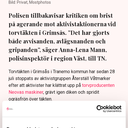
Bild: Privat, Mostphotos
Polisen tillbakavisar kritiken om brist
på agerande mot aktivistaktionerna vid
torvtäkten i Grimsås. ”Det har gjorts
både avvisanden, avlägsnanden och
gripanden”, säger Anna-Lena Mann,
polisinspektör i region Väst, till TN.
Torvtäkten i Grimsås i Tranemo kommun har sedan 28
juli stoppats av aktivistgruppen Återställ Våtmarker
efter att aktivister har klättrat upp på
torvproducenten
Neovas maskiner
, grävt igen diken och spridit
ogräsfrön över täkten.
Aktivisterna klättrar upp på
maskiner – polisen kan inte
avvisa dem: ”Upptrappning