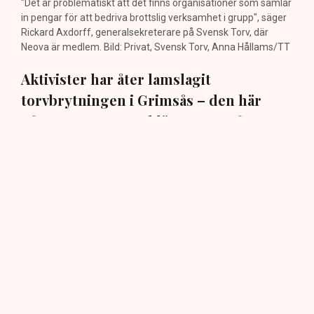
"Det är problematiskt att det finns organisationer som samlar
in pengar för att bedriva brottslig verksamhet i grupp", säger
Rickard Axdorff, generalsekreterare på Svensk Torv, där
Neova är medlem. Bild: Privat, Svensk Torv, Anna Hållams/TT
Aktivister har åter lamslagit
torvbrytningen i Grimsås – den här
gången genom att klättra upp på
maskiner, gräva igen diken och sprida
ogräsfrön. ”Aktivisterna sprang emot
oss”, säger Mats Henriksson,
tillståndsansvarig på Neova, till TN. Nu
varnar branschen för skador på
uppemot 100 miljoner kronor.
Brytningen av torvtäkten i Grimsås lamslås av
aktivistgruppen Återställ Våtmarker. Mats Henriksson,
tillståndsansvarig på Neova, som befinner sig på plats,