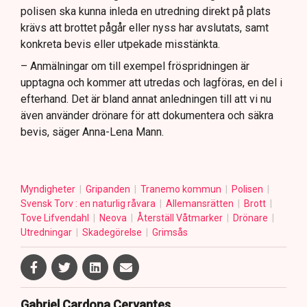
polisen ska kunna inleda en utredning direkt på plats
krävs att brottet pågår eller nyss har avslutats, samt
konkreta bevis eller utpekade misstänkta.
– Anmälningar om till exempel fröspridningen är
upptagna och kommer att utredas och lagföras, en del i
efterhand. Det är bland annat anledningen till att vi nu
även använder drönare för att dokumentera och säkra
bevis, säger Anna-Lena Mann.
Myndigheter
Gripanden
Tranemo kommun
Polisen
Svensk Torv : en naturlig råvara
Allemansrätten
Brott
Tove Lifvendahl
Neova
Återställ Våtmarker
Drönare
Utredningar
Skadegörelse
Grimsås
Gabriel Cardona Cervantes