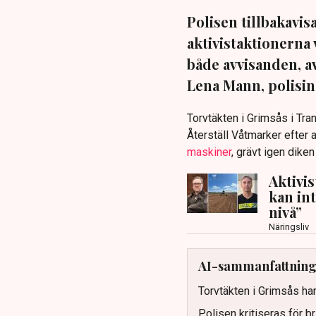
Polisen tillbakavi
aktivistaktionerna 
både avvisanden, 
Lena Mann, polisins
Torvtäkten i Grimsås i Tr
Återställ Våtmarker efter a
maskiner
, grävt igen dike
Aktivi
kan in
nivå”
Näringsliv
AI-sammanfattnin
Torvtäkten i Grimsås har
Polisen kritiseras för b