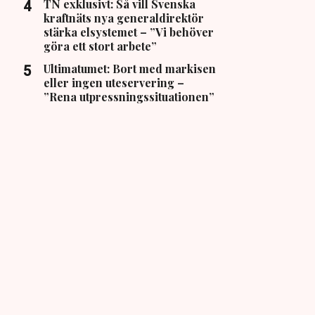
TN exklusivt: Så vill Svenska
kraftnäts nya generaldirektör
stärka elsystemet – ”Vi behöver
göra ett stort arbete”
Ultimatumet: Bort med markisen
eller ingen uteservering –
”Rena utpressningssituationen”