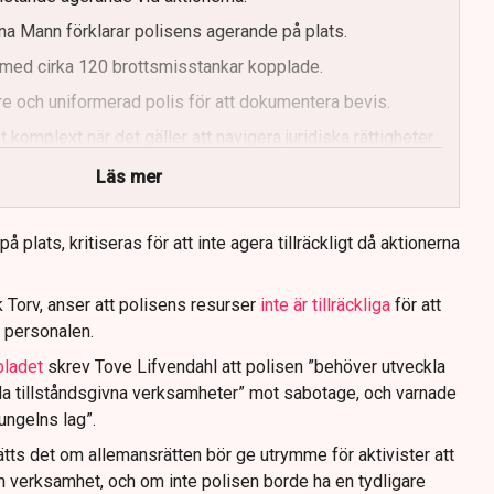
a Mann förklarar polisens agerande på plats.
med cirka 120 brottsmisstankar kopplade.
e och uniformerad polis för att dokumentera bevis.
 komplext när det gäller att navigera juridiska rättigheter
Läs mer
 plats, kritiseras för att inte agera tillräckligt då aktionerna
 Torv, anser att polisens resurser
inte är tillräckliga
för att
 personalen.
bladet
skrev Tove Lifvendahl att polisen ”behöver utveckla
da tillståndsgivna verksamheter” mot sabotage, och varnade
jungelns lag”.
tts det om allemansrätten bör ge utrymme för aktivister att
n verksamhet, och om inte polisen borde ha en tydligare