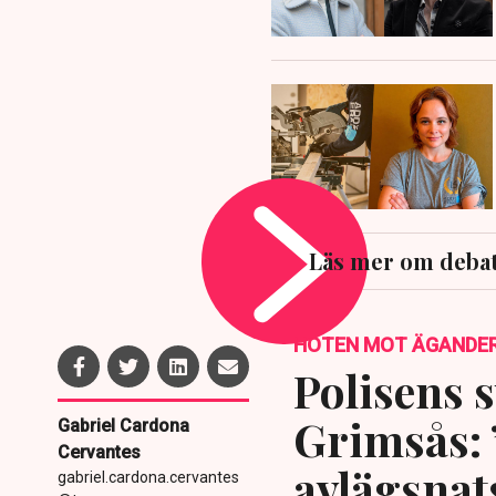
Läs mer om debat
HOTEN MOT ÄGANDE
Polisens s
Grimsås: 
Gabriel Cardona
Cervantes
avlägsnat
gabriel.cardona.cervantes