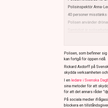
Polisinspektör Anna-Len
40 personer misstänks 
Polisen använder drönar
Samtidigt är polisarbetet
och gränser.
Polisen, som befinner sig på
kan fortgå för öppen ridå.
Rickard Axdorff på Svensk
skydda verksamheten och
I en
ledare i Svenska Dag
sina metoder för att skyd
för att det annars råder ”d
På sociala medier ifrågasä
blockera en tillståndsgive