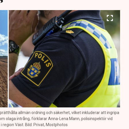
prätthålla allmän ordning och säkerhet, vilket inkluderar att ingripa
m olaga intrång, förklarar Anna-Lena Mann, polisinspektör vid
region Väst. Bild: Privat, Mostphotos