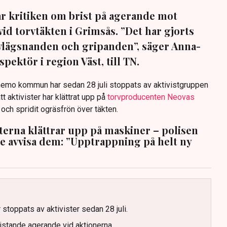
sar kritiken om brist på agerande mot
vid torvtäkten i Grimsås. ”Det har gjorts
avlägsnanden och gripanden”, säger Anna-
pektör i region Väst, till TN.
anemo kommun har sedan 28 juli stoppats av aktivistgruppen
tt aktivister har klättrat upp på
torvproducenten Neovas
n och spridit ogräsfrön över täkten.
sterna klättrar upp på maskiner – polisen
te avvisa dem: ”Upptrappning på helt ny
g
 stoppats av aktivister sedan 28 juli.
ristande agerande vid aktionerna.