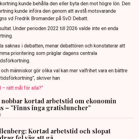
kortning kunde behålla den eller byta den mot högre lön. Den
ortning kunde införa den genom att avstå motsvarande
igns vd Fredrik Bromander på SvD Debatt.
ultat. Under perioden 2022 till 2026 valde inte en enda
tning.
a saknas i debatten, menar debattören och konstaterar att
mma prioritering som präglar dagens centrala
dsförkortning.
och människor gör olika val kan mer valfrihet vara en bättre
tids­förkortning”, skriver han
– rätt mål för alla?”
io nobbar kortad arbetstid om ekonomin
s – ”Finns inga gratisluncher”
d
llenberg: Kortad arbetstid och slopat
rag fel väg att gå