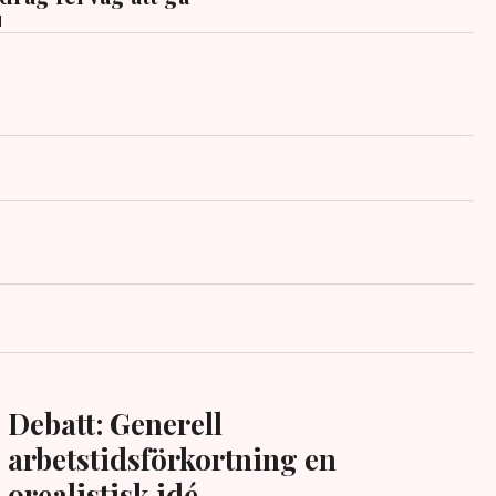
d
Debatt: Generell
arbetstidsförkortning en
orealistisk idé