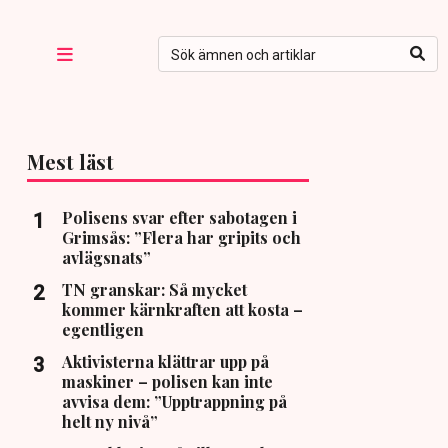
Mest läst
Polisens svar efter sabotagen i
Grimsås: ”Flera har gripits och
avlägsnats”
TN granskar: Så mycket
kommer kärnkraften att kosta –
egentligen
Aktivisterna klättrar upp på
maskiner – polisen kan inte
avvisa dem: ”Upptrappning på
helt ny nivå”