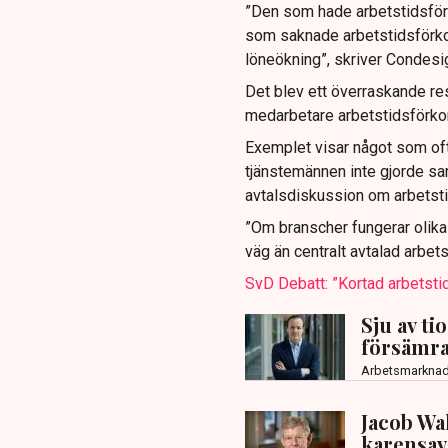
”Den som hade arbetstids­för
som saknade arbetstids­förk
löneökning”, skriver Condes
Det blev ett överraskande res
medarbetare arbetstidsförkor
Exemplet visar något som oft
tjänstemännen inte gjorde sa
avtalsdiskussion om arbetsti
”Om branscher fungerar olika 
väg än centralt avtalad arbets
SvD Debatt: ”Kortad arbetstid 
Sju av t
försämra
Arbetsmarkna
Jacob Wa
karensavd