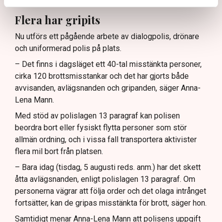
Flera har gripits
Nu utförs ett pågående arbete av dialogpolis, drönare
och uniformerad polis på plats.
– Det finns i dagsläget ett 40-tal misstänkta personer,
cirka 120 brottsmisstankar och det har gjorts både
avvisanden, avlägsnanden och gripanden, säger Anna-
Lena Mann.
Med stöd av polislagen 13 paragraf kan polisen
beordra bort eller fysiskt flytta personer som stör
allmän ordning, och i vissa fall transportera aktivister
flera mil bort från platsen.
– Bara idag (tisdag, 5 augusti reds. anm.) har det skett
åtta avlägsnanden, enligt polislagen 13 paragraf. Om
personerna vägrar att följa order och det olaga intrånget
fortsätter, kan de gripas misstänkta för brott, säger hon.
Samtidigt menar Anna-Lena Mann att polisens uppgift