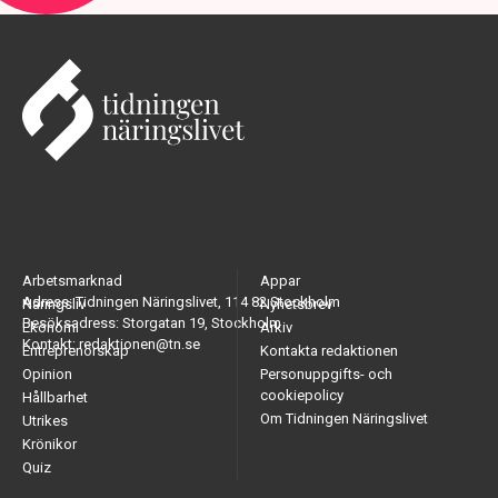
Arbetsmarknad
Appar
Adress: Tidningen Näringslivet, 114 82 Stockholm
Näringsliv
Nyhetsbrev
Besöksadress: Storgatan 19, Stockholm
Ekonomi
Arkiv
Kontakt: redaktionen@tn.se
Entreprenörskap
Kontakta redaktionen
Opinion
Personuppgifts- och
cookiepolicy
Hållbarhet
Om Tidningen Näringslivet
Utrikes
Krönikor
Quiz