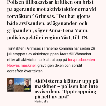
Polisen tillbakavisar kritiken om brist
på agerande mot aktivistaktionerna vid
torvtäkten i Grimsås. ”Det har gjorts
både avvisanden, avlägsnanden och
gripanden”, säger Anna-Lena Mann,
polisinspektör i region Väst, till TN.
Torvtäkten i Grimsås i Tranemo kommun har sedan 28
juli stoppats av aktivistgruppen Återställ Våtmarker
efter att aktivister har klättrat upp på
torvproducenten
Neovas maskiner
, grävt igen diken och spridit
ogräsfrön över täkten.
Aktivisterna klättrar upp på
maskiner – polisen kan inte
avvisa dem: ”Upptrappning
på helt ny nivå”
Näringsliv