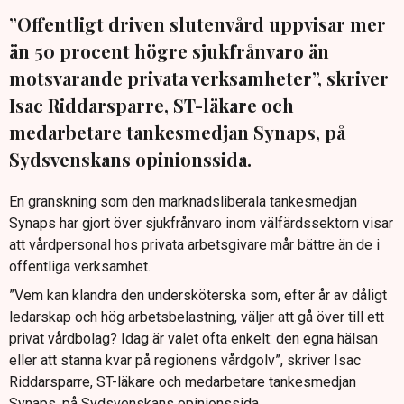
”Offentligt driven slutenvård uppvisar mer
än 50 procent högre sjukfrånvaro än
motsvarande privata verksamheter”, skriver
Isac Riddarsparre, ST-läkare och
medarbetare tankesmedjan Synaps, på
Sydsvenskans opinionssida.
En granskning som den marknadsliberala tankesmedjan
Synaps har gjort över sjukfrånvaro inom välfärdssektorn visar
att vårdpersonal hos privata arbetsgivare mår bättre än de i
offentliga verksamhet.
”Vem kan klandra den undersköterska som, efter år av dåligt
ledarskap och hög arbetsbelastning, väljer att gå över till ett
privat vårdbolag? Idag är valet ofta enkelt: den egna hälsan
eller att stanna kvar på regionens vårdgolv”, skriver Isac
Riddarsparre, ST-läkare och medarbetare tankesmedjan
Synaps, på Sydsvenskans opinionssida.