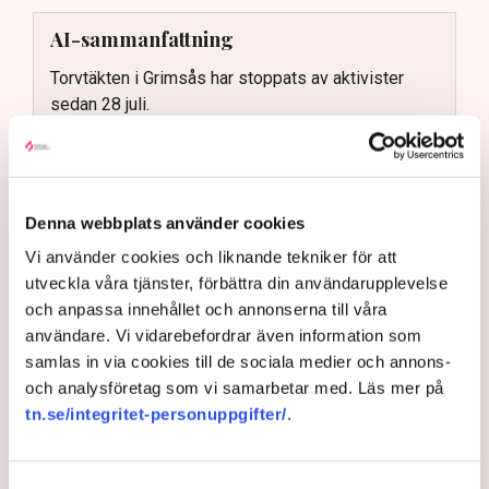
AI-sammanfattning
Torvtäkten i Grimsås har stoppats av aktivister
sedan 28 juli.
Polisen kritiseras för bristande agerande vid
aktionerna.
Polisinspektör Anna-Lena Mann förklarar polisens
Denna webbplats använder cookies
agerande på plats.
Vi använder cookies och liknande tekniker för att
40 personer misstänks med cirka 120
utveckla våra tjänster, förbättra din användarupplevelse
brottsmisstankar kopplade.
Läs mer
och anpassa innehållet och annonserna till våra
Polisen använder drönare och uniformerad polis
användare. Vi vidarebefordrar även information som
för att dokumentera bevis.
Polisen, som befinner sig på plats, kritiseras för att inte
samlas in via cookies till de sociala medier och annons-
agera tillräckligt då aktionerna kan fortgå för öppen ridå.
Samtidigt är polisarbetet komplext när det gäller
och analysföretag som vi samarbetar med. Läs mer på
att navigera juridiska rättigheter och gränser.
tn.se/integritet-personuppgifter/
.
Rickard Axdorff på Svensk Torv, anser att polisens
resurser
inte är tillräckliga
för att skydda verksamheten
och personalen.