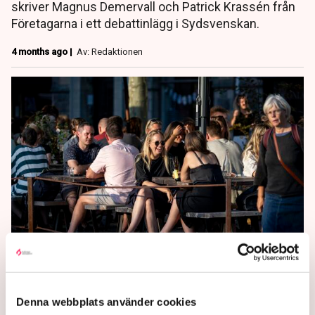
skriver Magnus Demervall och Patrick Krassén från
Företagarna i ett debattinlägg i Sydsvenskan.
4 months ago |
Av: Redaktionen
Debatt: Äntligen en reform
för ett roligare Sverige
Denna webbplats använder cookies
”Att slopa matkravet gör att fler lokaler, som idag står