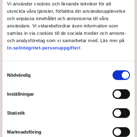
Vi använder cookies och liknande tekniker för att
tomma, kan användas till små vinbarer och ölcaféer”,
utveckla våra tjänster, förbättra din användarupplevelse
skriver Fredrik Kopsch, chefsekonom på Timbro, på
och anpassa innehållet och annonserna till våra
Sydsvenskans opinionssida.
användare. Vi vidarebefordrar även information som
samlas in via cookies till de sociala medier och annons-
4 months ago |
Av: Redaktionen
och analysföretag som vi samarbetar med. Läs mer på
tn.se/integritet-personuppgifter/
.
Samtyckesval
Nödvändig
Inställningar
Statistik
Debatt: Malmös ledning
ointresserad av
Marknadsföring