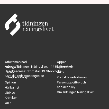
Arbetsmarknad
Appar
Adress: Tidningen Näringslivet, 114 82 Stockholm
Näringsliv
Nyhetsbrev
Besöksadress: Storgatan 19, Stockholm
Ekonomi
Arkiv
Kontakt: redaktionen@tn.se
Entreprenörskap
Kontakta redaktionen
Opinion
Personuppgifts- och
cookiepolicy
Hållbarhet
Om Tidningen Näringslivet
Utrikes
Krönikor
Quiz