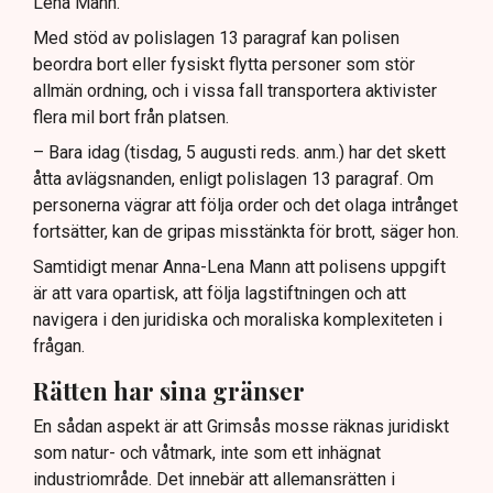
Lena Mann.
Med stöd av polislagen 13 paragraf kan polisen
beordra bort eller fysiskt flytta personer som stör
allmän ordning, och i vissa fall transportera aktivister
flera mil bort från platsen.
– Bara idag (tisdag, 5 augusti reds. anm.) har det skett
åtta avlägsnanden, enligt polislagen 13 paragraf. Om
personerna vägrar att följa order och det olaga intrånget
fortsätter, kan de gripas misstänkta för brott, säger hon.
Samtidigt menar Anna-Lena Mann att polisens uppgift
är att vara opartisk, att följa lagstiftningen och att
navigera i den juridiska och moraliska komplexiteten i
frågan.
Rätten har sina gränser
En sådan aspekt är att Grimsås mosse räknas juridiskt
som natur- och våtmark, inte som ett inhägnat
industriområde. Det innebär att allemansrätten i