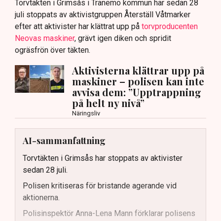
Torvtäkten i Grimsås i Tranemo kommun har sedan 28
juli stoppats av aktivistgruppen Återställ Våtmarker
efter att aktivister har klättrat upp på
torvproducenten
Neovas maskiner
, grävt igen diken och spridit
ogräsfrön över täkten.
Aktivisterna klättrar upp på
maskiner – polisen kan inte
avvisa dem: ”Upptrappning
på helt ny nivå”
Näringsliv
AI-sammanfattning
Torvtäkten i Grimsås har stoppats av aktivister
sedan 28 juli.
Polisen kritiseras för bristande agerande vid
aktionerna.
Polisinspektör Anna-Lena Mann förklarar polisens