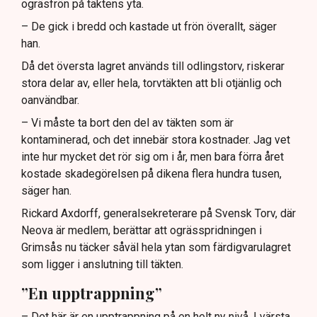
ogräsfrön på täktens yta.
– De gick i bredd och kastade ut frön överallt, säger
han.
Då det översta lagret används till odlingstorv, riskerar
stora delar av, eller hela, torvtäkten att bli otjänlig och
oanvändbar.
– Vi måste ta bort den del av täkten som är
kontaminerad, och det innebär stora kostnader. Jag vet
inte hur mycket det rör sig om i år, men bara förra året
kostade skadegörelsen på dikena flera hundra tusen,
säger han.
Rickard Axdorff, generalsekreterare på Svensk Torv, där
Neova är medlem, berättar att ogrässpridningen i
Grimsås nu täcker såväl hela ytan som färdigvarulagret
som ligger i anslutning till täkten.
”En upptrappning”
– Det här är en upptrappning på en helt ny nivå. I värsta