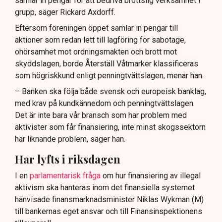
samlar in pengar för att bedriva brottslig verksamhet i
grupp, säger Rickard Axdorff.
Eftersom föreningen öppet samlar in pengar till
aktioner som redan lett till lagföring för sabotage,
ohörsamhet mot ordningsmakten och brott mot
skyddslagen, borde Återställ Våtmarker klassificeras
som högriskkund enligt penningtvättslagen, menar han.
– Banken ska följa både svensk och europeisk banklag,
med krav på kundkännedom och penningtvättslagen.
Det är inte bara vår bransch som har problem med
aktivister som får finansiering, inte minst skogssektorn
har liknande problem, säger han.
Har lyfts i riksdagen
I en
parlamentarisk fråga
om hur finansiering av illegal
aktivism ska hanteras inom det finansiella systemet
hänvisade finansmarknadsminister Niklas Wykman (M)
till bankernas eget ansvar och till Finansinspektionens