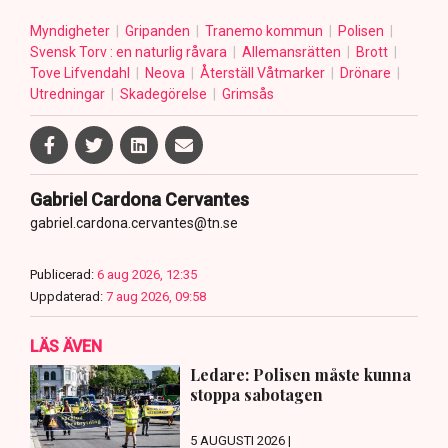
Myndigheter
Gripanden
Tranemo kommun
Polisen
Svensk Torv : en naturlig råvara
Allemansrätten
Brott
Tove Lifvendahl
Neova
Återställ Våtmarker
Drönare
Utredningar
Skadegörelse
Grimsås
Gabriel Cardona Cervantes
gabriel.cardona.cervantes@tn.se
Publicerad:
6 aug 2026, 12:35
Uppdaterad:
7 aug 2026, 09:58
LÄS ÄVEN
Ledare: Polisen måste kunna
stoppa sabotagen
5 AUGUSTI 2026 |