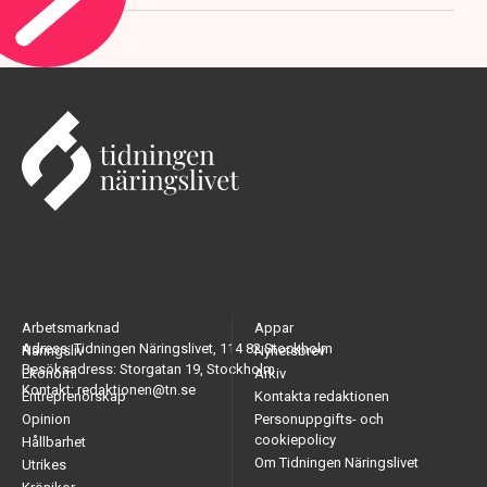
Arbetsmarknad
Appar
Adress: Tidningen Näringslivet, 114 82 Stockholm
Näringsliv
Nyhetsbrev
Besöksadress: Storgatan 19, Stockholm
Ekonomi
Arkiv
Kontakt: redaktionen@tn.se
Entreprenörskap
Kontakta redaktionen
Opinion
Personuppgifts- och
cookiepolicy
Hållbarhet
Om Tidningen Näringslivet
Utrikes