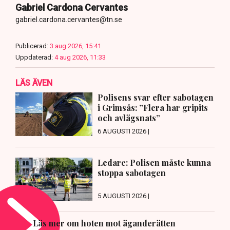
Gabriel Cardona Cervantes
gabriel.cardona.cervantes@tn.se
Publicerad:
3 aug 2026, 15:41
Uppdaterad:
4 aug 2026, 11:33
LÄS ÄVEN
Polisens svar efter sabotagen
i Grimsås: ”Flera har gripits
och avlägsnats”
6 AUGUSTI 2026 |
Ledare: Polisen måste kunna
stoppa sabotagen
5 AUGUSTI 2026 |
Läs mer om hoten mot äganderätten