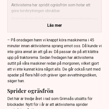
Aktivisterna har spridit ogräsfrön som hotar att
göra torvbrytningen obrukbar.
Rickard Axdorff från Svensk Torv varnar för ett
stort ekonomiskt sabotage.
Läs mer
Dialogpolisen på plats står maktlös inför
aktivisternas handlingar.
– På onsdagen hann vi knappt köra maskinerna i 45
minuter innan aktivisterna sprang emot oss. Då kunde vi
Frågor kvarstår om finansiering av illegal aktivism.
inte göra annat än att gå av. Då passar de på att klättra
upp på traktorerna. Sedan fredagen har aktivisterna
suttit på våra maskiner redan på morgonen, vilket gjort
att vi inte kunnat köra något alls. De går också runt med
spadar på flera håll och gräver igen avvattningsdiken,
säger han.
Sprider ogräsfrön
Det här är tredje året i rad som Grimsås utsätts för
blockader. Nytt för i år är att aktivisterna sprider