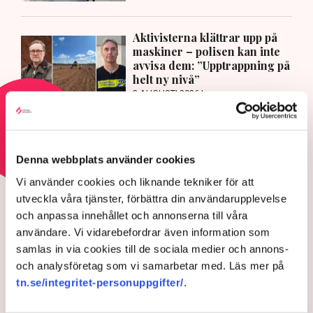
Aktivisterna klättrar upp på
maskiner – polisen kan inte
avvisa dem: ”Upptrappning på
helt ny nivå”
3 AUGUSTI 2026 |
Läs mer om hoten mot äganderätten
Denna webbplats använder cookies
HOTEN MOT ÄGANDERÄTTEN
Vi använder cookies och liknande tekniker för att
Aktivisterna klättrar upp på
utveckla våra tjänster, förbättra din användarupplevelse
och anpassa innehållet och annonserna till våra
maskiner – polisen kan inte
användare. Vi vidarebefordrar även information som
avvisa dem: ”Upptrappning
samlas in via cookies till de sociala medier och annons-
på helt ny nivå”
och analysföretag som vi samarbetar med. Läs mer på
tn.se/integritet-personuppgifter/
.