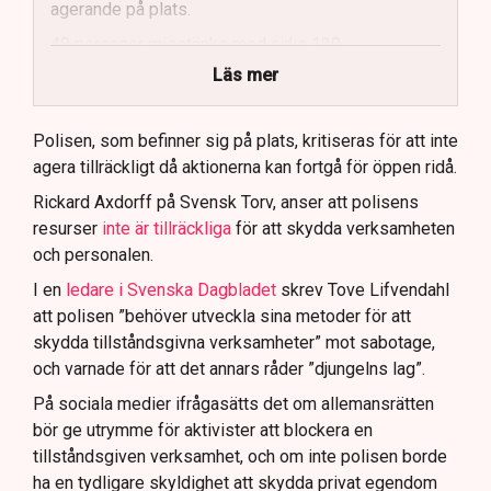
agerande på plats.
40 personer misstänks med cirka 120
brottsmisstankar kopplade.
Läs mer
Polisen använder drönare och uniformerad polis
för att dokumentera bevis.
Polisen, som befinner sig på plats, kritiseras för att inte
agera tillräckligt då aktionerna kan fortgå för öppen ridå.
Samtidigt är polisarbetet komplext när det gäller
att navigera juridiska rättigheter och gränser.
Rickard Axdorff på Svensk Torv, anser att polisens
resurser
inte är tillräckliga
för att skydda verksamheten
och personalen.
I en
ledare i Svenska Dagbladet
skrev Tove Lifvendahl
att polisen ”behöver utveckla sina metoder för att
skydda tillståndsgivna verksamheter” mot sabotage,
och varnade för att det annars råder ”djungelns lag”.
På sociala medier ifrågasätts det om allemansrätten
bör ge utrymme för aktivister att blockera en
tillståndsgiven verksamhet, och om inte polisen borde
ha en tydligare skyldighet att skydda privat egendom