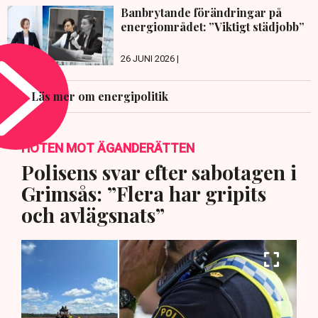
Banbrytande förändringar på
energiområdet: ”Viktigt städjobb”
26 JUNI 2026 |
Läs mer om energipolitik
HOTEN MOT ÄGANDERÄTTEN
Polisens svar efter sabotagen i
Grimsås: ”Flera har gripits
och avlägsnats”