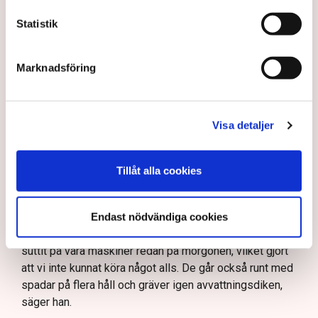
Aktivistgruppen Återställ Våtmarker har stoppat
torvbrytningen i Grimsås.
Statistik
Mats Henriksson från Neova beskriver omfattande
störningar och skadegörelse.
Marknadsföring
Aktivisterna har spridit ogräsfrön som hotar att
göra torvbrytningen obrukbar.
Rickard Axdorff från Svensk Torv varnar för ett
Visa detaljer
stort ekonomiskt sabotage.
Läs mer
Dialogpolisen på plats står maktlös inför
Tillåt alla cookies
aktivisternas handlingar.
– På onsdagen hann vi knappt köra maskinerna i 45
minuter innan aktivisterna sprang emot oss. Då kunde vi
Frågor kvarstår om finansiering av illegal aktivism.
inte göra annat än att gå av. Då passar de på att klättra
Endast nödvändiga cookies
upp på traktorerna. Sedan fredagen har aktivisterna
suttit på våra maskiner redan på morgonen, vilket gjort
att vi inte kunnat köra något alls. De går också runt med
spadar på flera håll och gräver igen avvattningsdiken,
säger han.