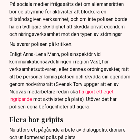
På sociala medier ifrågasätts det om allemansrätten
bör ge utrymme för aktivister att blockera en
tillståndsgiven verksamhet, och om inte polisen borde
ha en tydligare skyldighet att skydda privat egendom
och näringsverksamhet mot den typen av störningar.
Nu svarar polisen på kritiken.
Enligt Anna-Lena Mann, polisinspektör vid
kommunikationsavdelningen i region Väst, har
verksamhetsutövaren, eller dennes ordningsvakter, rätt
att be personer lämna platsen och skydda sin egendom
genom nödvärnsrätt (Svensk Torv uppger att en av
Neovas medarbetare redan ska
ha gjort ett eget
ingripande
mot aktivister på plats). Utöver det har
polisen egna befogenheter att agera.
Flera har gripits
Nu utförs ett pågående arbete av dialogpolis, drönare
och uniformerad polis på plats.