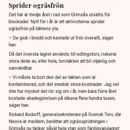
Sprider ogräsfrön
Det här är tredje året i rad som Grimsås utsätts för
blockader. Nytt för i år är att aktivisterna sprider
ogräsfrön på täktens yta.
– De gick i bredd och kastade ut frön överallt, säger
han.
Då det översta lagret används till odlingstorv, riskerar
stora delar av, eller hela, torvtäkten att bli otjänlig och
oanvändbar.
– Vi måste ta bort den del av täkten som är
kontaminerad, och det innebär stora kostnader. Jag vet
inte hur mycket det rör sig om i år, men bara förra året
kostade skadegörelsen på dikena flera hundra tusen,
säger han.
Rickard Axdorff, generalsekreterare på Svensk Torv, där
Neova är medlem, berättar att ogrässpridningen i
Grimsås nu täcker såväl hela ytan som färdigvarulagret