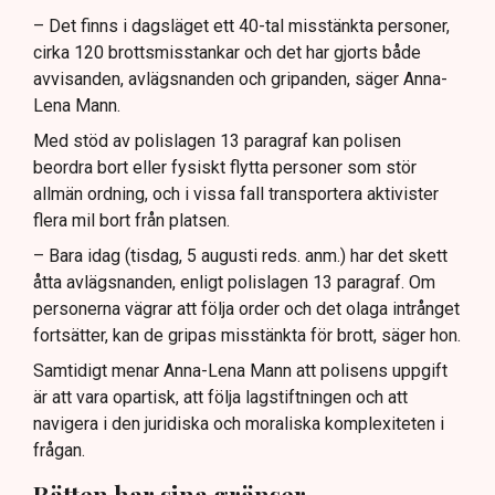
– Det finns i dagsläget ett 40-tal misstänkta personer,
cirka 120 brottsmisstankar och det har gjorts både
avvisanden, avlägsnanden och gripanden, säger Anna-
Lena Mann.
Med stöd av polislagen 13 paragraf kan polisen
beordra bort eller fysiskt flytta personer som stör
allmän ordning, och i vissa fall transportera aktivister
flera mil bort från platsen.
– Bara idag (tisdag, 5 augusti reds. anm.) har det skett
åtta avlägsnanden, enligt polislagen 13 paragraf. Om
personerna vägrar att följa order och det olaga intrånget
fortsätter, kan de gripas misstänkta för brott, säger hon.
Samtidigt menar Anna-Lena Mann att polisens uppgift
är att vara opartisk, att följa lagstiftningen och att
navigera i den juridiska och moraliska komplexiteten i
frågan.
Rätten har sina gränser