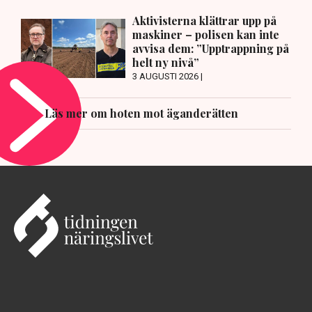
Aktivisterna klättrar upp på
maskiner – polisen kan inte
avvisa dem: ”Upptrappning på
helt ny nivå”
3 AUGUSTI 2026 |
Läs mer om hoten mot äganderätten