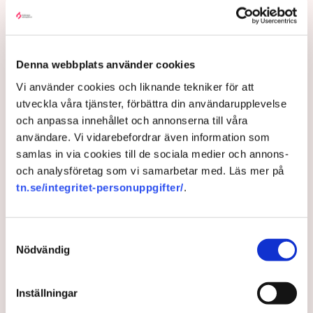
gången genom att klättra upp på
maskiner, gräva igen diken och sprida
ogräsfrön. ”Aktivisterna sprang emot
Denna webbplats använder cookies
oss”, säger Mats Henriksson,
Vi använder cookies och liknande tekniker för att
tillståndsansvarig på Neova, till TN. Nu
utveckla våra tjänster, förbättra din användarupplevelse
varnar branschen för skador på
och anpassa innehållet och annonserna till våra
uppemot 100 miljoner kronor.
användare. Vi vidarebefordrar även information som
samlas in via cookies till de sociala medier och annons-
och analysföretag som vi samarbetar med. Läs mer på
Brytningen av torvtäkten i Grimsås lamslås av
tn.se/integritet-personuppgifter/
.
aktivistgruppen Återställ Våtmarker. Mats Henriksson,
tillståndsansvarig på Neova, som befinner sig på plats,
beskriver hur ett 40-tal personer spred ut sig över den
Samtyckesval
tillståndsgivna verksamhetsytan förra veckan och
Nödvändig
stoppade all pågående verksamhet.
AI-sammanfattning
Inställningar