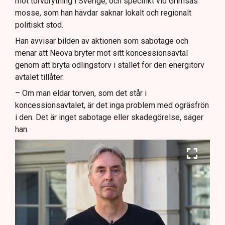
mot torvbrytning i Sverige, och specifikt vid Grimsås
mosse, som han hävdar saknar lokalt och regionalt
politiskt stöd.
Han avvisar bilden av aktionen som sabotage och
menar att Neova bryter mot sitt koncessionsavtal
genom att bryta odlingstorv i stället för den energitorv
avtalet tillåter.
– Om man eldar torven, som det står i
koncessionsavtalet, är det inga problem med ogräsfrön
i den. Det är inget sabotage eller skadegörelse, säger
han.