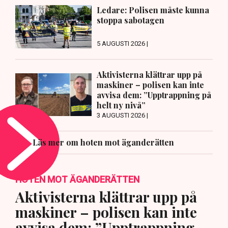
Ledare: Polisen måste kunna
stoppa sabotagen
5 AUGUSTI 2026 |
Aktivisterna klättrar upp på
maskiner – polisen kan inte
avvisa dem: ”Upptrappning på
helt ny nivå”
3 AUGUSTI 2026 |
Läs mer om hoten mot äganderätten
HOTEN MOT ÄGANDERÄTTEN
Aktivisterna klättrar upp på
maskiner – polisen kan inte
avvisa dem: ”Upptrappning