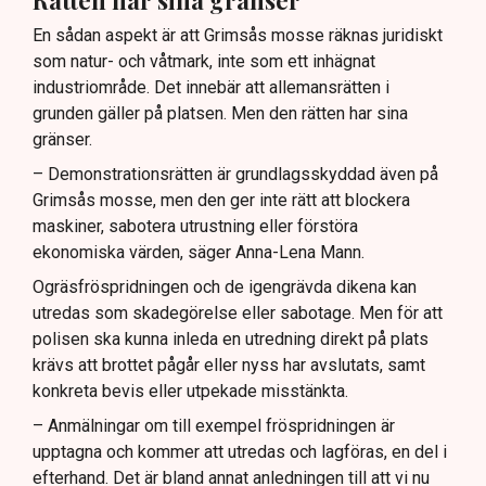
En sådan aspekt är att Grimsås mosse räknas juridiskt
som natur- och våtmark, inte som ett inhägnat
industriområde. Det innebär att allemansrätten i
grunden gäller på platsen. Men den rätten har sina
gränser.
– Demonstrationsrätten är grundlagsskyddad även på
Grimsås mosse, men den ger inte rätt att blockera
maskiner, sabotera utrustning eller förstöra
ekonomiska värden, säger Anna-Lena Mann.
Ogräsfröspridningen och de igengrävda dikena kan
utredas som skadegörelse eller sabotage. Men för att
polisen ska kunna inleda en utredning direkt på plats
krävs att brottet pågår eller nyss har avslutats, samt
konkreta bevis eller utpekade misstänkta.
– Anmälningar om till exempel fröspridningen är
upptagna och kommer att utredas och lagföras, en del i
efterhand. Det är bland annat anledningen till att vi nu