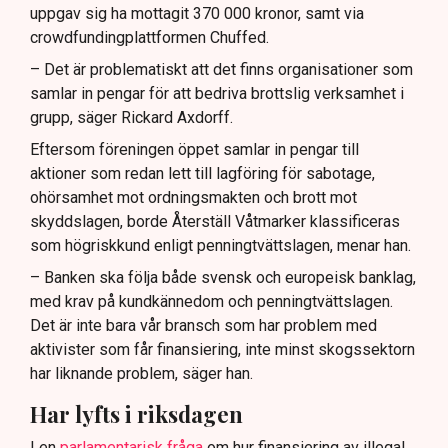
uppgav sig ha mottagit 370 000 kronor, samt via
crowdfundingplattformen Chuffed.
– Det är problematiskt att det finns organisationer som
samlar in pengar för att bedriva brottslig verksamhet i
grupp, säger Rickard Axdorff.
Eftersom föreningen öppet samlar in pengar till
aktioner som redan lett till lagföring för sabotage,
ohörsamhet mot ordningsmakten och brott mot
skyddslagen, borde Återställ Våtmarker klassificeras
som högriskkund enligt penningtvättslagen, menar han.
– Banken ska följa både svensk och europeisk banklag,
med krav på kundkännedom och penningtvättslagen.
Det är inte bara vår bransch som har problem med
aktivister som får finansiering, inte minst skogssektorn
har liknande problem, säger han.
Har lyfts i riksdagen
I en
parlamentarisk fråga
om hur finansiering av illegal