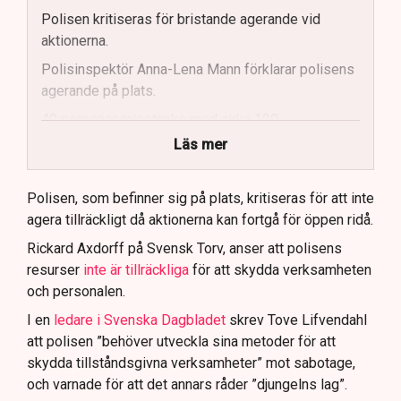
Polisen kritiseras för bristande agerande vid
aktionerna.
Polisinspektör Anna-Lena Mann förklarar polisens
agerande på plats.
40 personer misstänks med cirka 120
brottsmisstankar kopplade.
Läs mer
Polisen använder drönare och uniformerad polis
för att dokumentera bevis.
Polisen, som befinner sig på plats, kritiseras för att inte
agera tillräckligt då aktionerna kan fortgå för öppen ridå.
Samtidigt är polisarbetet komplext när det gäller
att navigera juridiska rättigheter och gränser.
Rickard Axdorff på Svensk Torv, anser att polisens
resurser
inte är tillräckliga
för att skydda verksamheten
och personalen.
I en
ledare i Svenska Dagbladet
skrev Tove Lifvendahl
att polisen ”behöver utveckla sina metoder för att
skydda tillståndsgivna verksamheter” mot sabotage,
och varnade för att det annars råder ”djungelns lag”.