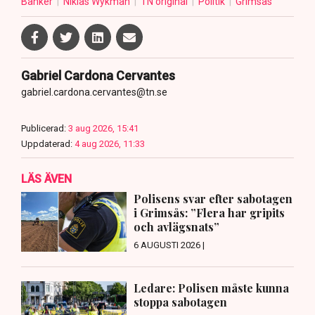
Banker
Niklas Wykman
TN original
Politik
Grimsås
Gabriel Cardona Cervantes
gabriel.cardona.cervantes@tn.se
Publicerad:
3 aug 2026, 15:41
Uppdaterad:
4 aug 2026, 11:33
LÄS ÄVEN
Polisens svar efter sabotagen
i Grimsås: ”Flera har gripits
och avlägsnats”
6 AUGUSTI 2026 |
Ledare: Polisen måste kunna
stoppa sabotagen