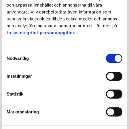
och anpassa innehållet och annonserna till våra
Di ledare: Notan för S-bankskatt hamnar hos kunderna
användare. Vi vidarebefordrar även information som
samlas in via cookies till de sociala medier och annons-
och analysföretag som vi samarbetar med. Läs mer på
Banker
Skatt
Bankskatt
Politik
Mikael Damberg
tn.se/integritet-personuppgifter/
.
SBAB Bank
ABB
Nordea
Handelsbanken
Atlas Copco
Henrik Westman
Socialdemokraterna
Magdalena Andersson
Sverige
Samtyckesval
Nödvändig
Inställningar
Redaktionen
Publicerad:
16 okt 2025, 13:00
Statistik
Uppdaterad:
17 okt 2025, 08:13
Marknadsföring
LÄS ÄVEN
Debatt: Skattehöjningar väntar
efter valdagen