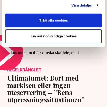
Visa detaljer
5 AUGUSTI 2026 |
Tillåt alla cookies
Ledare: Sparande på börsen bör
vårdas av politiker i alla läger
Endast nödvändiga cookies
27 JULI 2026 |
Läs mer om det svenska skattetrycket
REGELKRÅNGLET
Ultimatumet: Bort med
markisen eller ingen
uteservering – ”Rena
utpressningssituationen”