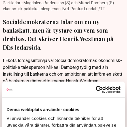
Partiledare Magdalena Andersson (S) och Mikael Damberg (S)
ekonomisk-politiska talesperson. Bild: Pontus Lundahl/TT
Socialdemokraterna talar om en ny
bankskatt, men är tystare om vem som
drabbas. Det skriver Henrik Westman på
Di:s ledarsida.
I Ekots lördagsintervju var Socialdemokraternas ekonomisk-
politiske talesperson Mikael Damberg tydlig med sin
inställning till bankerna och om ambitionen att införa en skatt
på bankernas räntenetto, menar Henrik Westman.
”Sveriges största parti verkar inte förstå bankernas viktiga
roll i ekonomin. För att andra företag ska kunna växa,
privatpersoner ska kunna köpa en bostad och för att varor
Denna webbplats använder cookies
och tjänster ska kunna byta ägare behövs välskötta banker
som kan ge lån, hantera sparande och se till att betalningar
Vi använder cookies och liknande tekniker för att
fungerar”, skriver han på Di:s ledarsida.
utveckla våra tjänster, förbättra din användarupplevelse