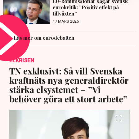
EU-kommissionär sågar svensk
eurokritik: ”Positiv effekt på
tillväxten”
17 MARS 2026 |
Läs mer om eurodebatten
ELKRISEN
TN exklusivt: Så vill Svenska
kraftnäts nya generaldirektör
stärka elsystemet – ”Vi
behöver göra ett stort arbete”