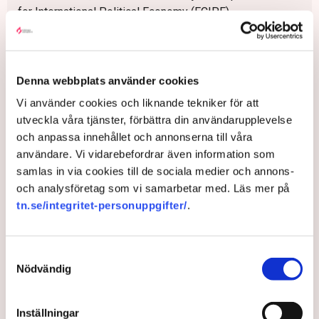
for International Political Economy (ECIPE)
Stefan Fölster
, chef för tankesmedjan Better Future
Economics
Gunnar Hökmark
, ordförande för tankesmedjan Frivärld,
Denna webbplats använder cookies
tidigare Europaparlamentariker (M)
Vi använder cookies och liknande tekniker för att
Fredrik Johansson
, senior fellow, Frivärld
utveckla våra tjänster, förbättra din användarupplevelse
PM Nilsson
, vd, tankesmedjan Timbro
och anpassa innehållet och annonserna till våra
användare. Vi vidarebefordrar även information som
Anna Rennéus Guthrie
, chef, Frivärld
samlas in via cookies till de sociala medier och annons-
Anders Åslund
, professor i nationalekonomi, adjungerad
och analysföretag som vi samarbetar med. Läs mer på
professor Georgetown University
tn.se/integritet-personuppgifter/
.
DN Debatt: ”I en växande skuldkris måste Sverige söka fast
Samtyckesval
mark”
Nödvändig
Inställningar