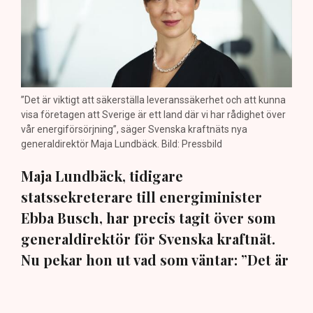
”Det är viktigt att säkerställa leveranssäkerhet och att kunna
visa företagen att Sverige är ett land där vi har rådighet över
vår energiförsörjning”, säger Svenska kraftnäts nya
generaldirektör Maja Lundbäck. Bild: Pressbild
Maja Lundbäck, tidigare
statssekreterare till energiminister
Ebba Busch, har precis tagit över som
generaldirektör för Svenska kraftnät.
Nu pekar hon ut vad som väntar: ”Det är
viktigt att vi kan matcha produktion och
konsumtion”, säger hon i en exklusiv