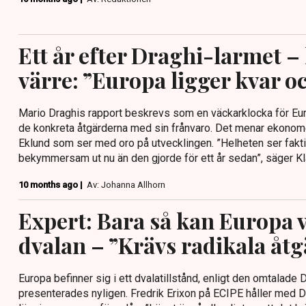
Ett år efter Draghi-larmet –
värre: ”Europa ligger kvar o
Mario Draghis rapport beskrevs som en väckarklocka för Eur
de konkreta åtgärderna med sin frånvaro. Det menar ekonome
Eklund som ser med oro på utvecklingen. ”Helheten ser fakt
bekymmersam ut nu än den gjorde för ett år sedan”, säger Kla
10 months ago |
Av: Johanna Allhorn
Expert: Bara så kan Europa 
dvalan – ”Krävs radikala åt
Europa befinner sig i ett dvalatillstånd, enligt den omtalade
presenterades nyligen. Fredrik Erixon på ECIPE håller med Dra