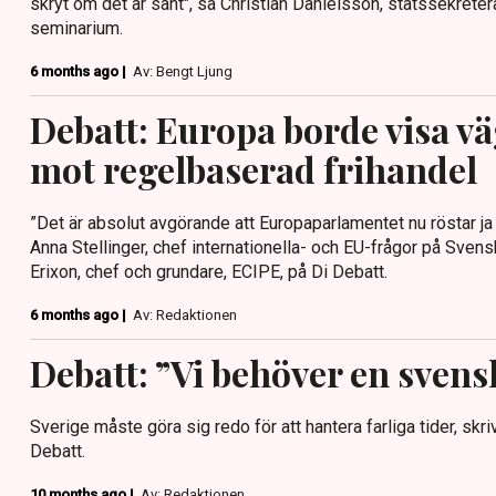
skryt om det är sant", sa Christian Danielsson, statssekretera
seminarium.
6 months ago |
Av: Bengt Ljung
Debatt: Europa borde visa v
mot regelbaserad frihandel
”Det är absolut avgörande att Europaparlamentet nu röstar ja t
Anna Stellinger, chef internationella- och EU-frågor på Svens
Erixon, chef och grundare, ECIPE, på Di Debatt.
6 months ago |
Av: Redaktionen
Debatt: ”Vi behöver en sven
Sverige måste göra sig redo för att hantera farliga tider, skr
Debatt.
10 months ago |
Av: Redaktionen