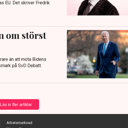
s EU. Det skriver Fredrik
n om störst
rare än att möta Bidens
ökmark på SvD Debatt.
Läs in fler artiklar
Arbetsmarknad