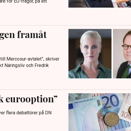
re för EU-frågor, på ett
ägen framåt
ill Mercosur-avtalet”, skriver
kt Näringsliv och Fredrik
sk eurooption”
iver flera debattörer på DN