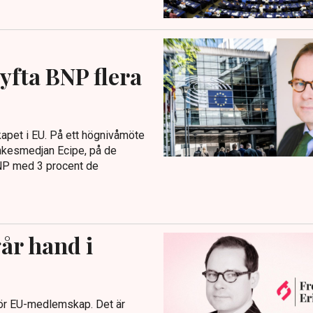
yfta BNP flera
kapet i EU. På ett högnivåmöte
tankesmedjan Ecipe, på de
BNP med 3 procent de
år hand i
 för EU-medlemskap. Det är