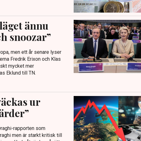
 läget ännu
ch snoozar”
opa, men ett år senare lyser
rna Fredrik Erixon och Klas
iskt mycket mer
s Eklund till TN.
väckas ur
gärder”
 Draghi-rapporten som
ghi men är starkt kritisk till