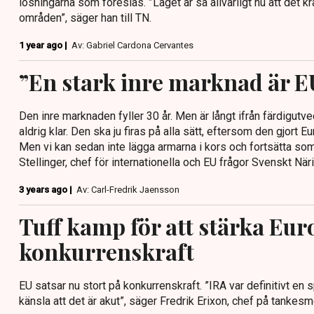
lösningarna som föreslås. ”Läget är så allvarligt nu att det kr
områden”, säger han till TN.
1 year ago |
Av: Gabriel Cardona Cervantes
”En stark inre marknad är E
Den inre marknaden fyller 30 år. Men är långt ifrån färdigutv
aldrig klar. Den ska ju firas på alla sätt, eftersom den gjort E
Men vi kan sedan inte lägga armarna i kors och fortsätta som
Stellinger, chef för internationella och EU frågor Svenskt Näri
3 years ago |
Av: Carl-Fredrik Jaensson
Tuff kamp för att stärka Eur
konkurrenskraft
EU satsar nu stort på konkurrenskraft. ”IRA var definitivt en 
känsla att det är akut”, säger Fredrik Erixon, chef på tankes