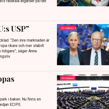
ävs radikala åtgärder på rätt
U:s USP”
ecklad. ”Den inre marknaden är
uropa rikare och mer stabilt.
 tidigare”, säger Anna
ngsliv.
opas
spark i baken. Nu finns en
medjan ECIPE.