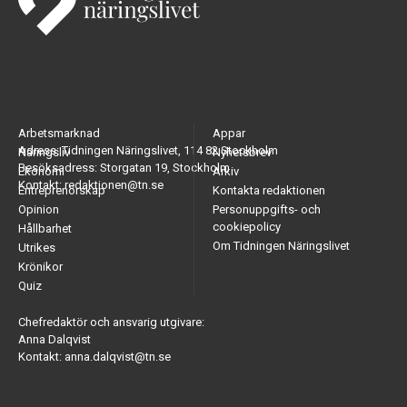
Arbetsmarknad
Appar
Adress: Tidningen Näringslivet, 114 82 Stockholm
Näringsliv
Nyhetsbrev
Besöksadress: Storgatan 19, Stockholm
Ekonomi
Arkiv
Kontakt: redaktionen@tn.se
Entreprenörskap
Kontakta redaktionen
Opinion
Personuppgifts- och
cookiepolicy
Hållbarhet
Om Tidningen Näringslivet
Utrikes
Krönikor
Quiz
Chefredaktör och ansvarig utgivare:
Anna Dalqvist
Kontakt: anna.dalqvist@tn.se