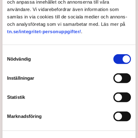
och anpassa innehållet och annonserna till våra
användare. Vi vidarebefordrar även information som
samlas in via cookies till de sociala medier och annons-
och analysföretag som vi samarbetar med. Läs mer på
tn.se/integritet-personuppgifter/
.
Samtyckesval
Nödvändig
Debatt: Frihandeln är hotad –
Sverige kan visa vägen
Inställningar
När USA vänder sig inåt och EU fastnar i byråkrati har
Sverige chansen gå i täten för frihandeln, skriver
Statistik
Gunnar Hökmark, ordförande för Frivärld på DI
Debatt.
Marknadsföring
11 months ago |
Av: Redaktionen