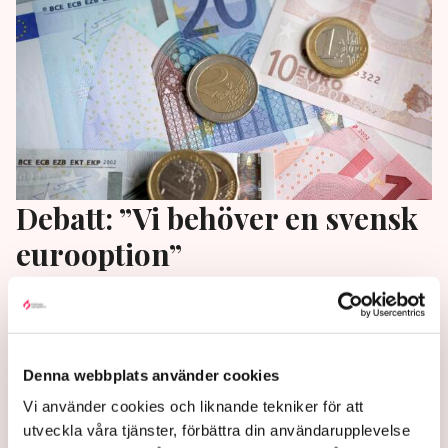
Debatt: ”Vi behöver en svensk
eurooption”
Sverige måste göra sig redo för att hantera farliga
tider, skriver flera debattörer på DN Debatt.
10 months ago |
Av: Redaktionen
Denna webbplats använder cookies
Vi använder cookies och liknande tekniker för att
utveckla våra tjänster, förbättra din användarupplevelse