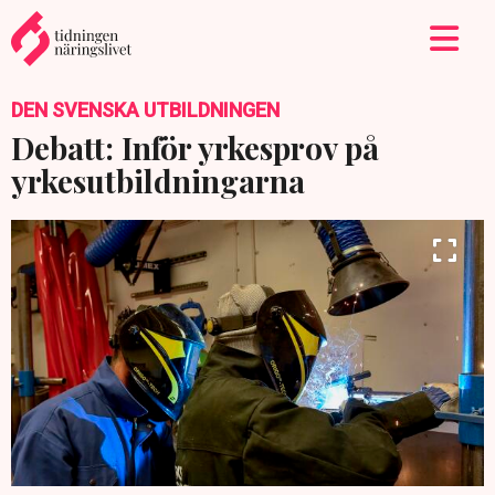
DEN SVENSKA UTBILDNINGEN
Debatt: Inför yrkesprov på
yrkesutbildningarna