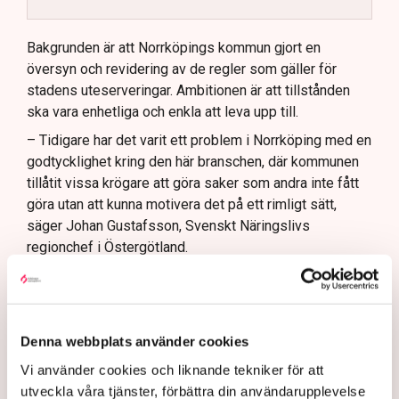
Kommunen vill skapa enhetliga regler för
uteserveringar.
Bakgrunden är att Norrköpings kommun gjort en
översyn och revidering av de regler som gäller för
Lindas Kula ställer in uteserveringen för
stadens uteserveringar. Ambitionen är att tillstånden
sommaren.
ska vara enhetliga och enkla att leva upp till.
– Tidigare har det varit ett problem i Norrköping med en
godtycklighet kring den här branschen, där kommunen
tillåtit vissa krögare att göra saker som andra inte fått
göra utan att kunna motivera det på ett rimligt sätt,
säger Johan Gustafsson, Svenskt Näringslivs
regionchef i Östergötland.
Upprörda företagare
I korthet innebär förändringen att en del av det som
kallas allmän platsmark ändras till att bli så kallad
Denna webbplats använder cookies
kvartersmark. Allmän platsmark är till för allmänheten
Vi använder cookies och liknande tekniker för att
och kan bara upplåtas för annan verksamhet, till
utveckla våra tjänster, förbättra din användarupplevelse
exempel en uteservering, under begränsad tid och får