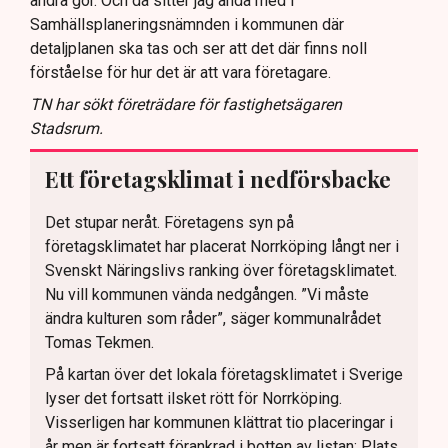
andra gör. Och då sitter jag ändå med i
Samhällsplaneringsnämnden i kommunen där
detaljplanen ska tas och ser att det där finns noll
förståelse för hur det är att vara företagare.
TN har sökt företrädare för fastighetsägaren
Stadsrum.
Ett företagsklimat i nedförsbacke
Det stupar neråt. Företagens syn på
företagsklimatet har placerat Norrköping långt ner i
Svenskt Näringslivs ranking över företagsklimatet.
Nu vill kommunen vända nedgången. ”Vi måste
ändra kulturen som råder”, säger kommunalrådet
Tomas Tekmen.
På kartan över det lokala företagsklimatet i Sverige
lyser det fortsatt ilsket rött för Norrköping.
Visserligen har kommunen klättrat tio placeringar i
år men är fortsatt förankrad i botten av listan: Plats