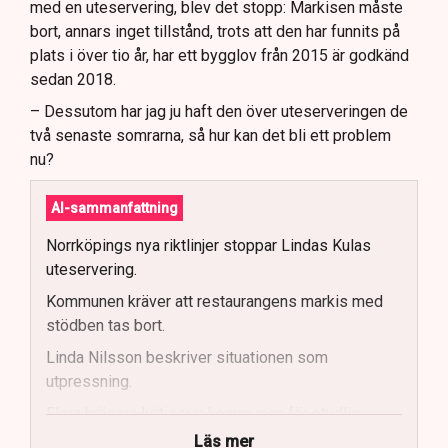
med en uteservering, blev det stopp: Markisen måste
bort, annars inget tillstånd, trots att den har funnits på
plats i över tio år, har ett bygglov från 2015 är godkänd
sedan 2018.
– Dessutom har jag ju haft den över uteserveringen de
två senaste somrarna, så hur kan det bli ett problem
nu?
AI-sammanfattning
Norrköpings nya riktlinjer stoppar Lindas Kulas
uteservering.
Kommunen kräver att restaurangens markis med
stödben tas bort.
Linda Nilsson beskriver situationen som
utpressning.
Flera krögare kritiserar kommunen för otydlig
kommunikation.
Läs mer