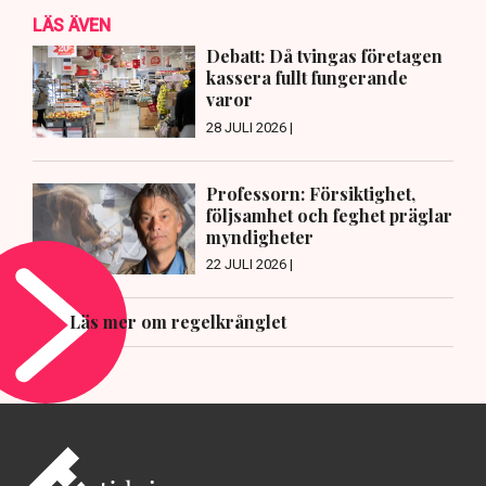
LÄS ÄVEN
Debatt: Då tvingas företagen
kassera fullt fungerande
varor
28 JULI 2026 |
Professorn: Försiktighet,
följsamhet och feghet präglar
myndigheter
22 JULI 2026 |
Läs mer om regelkrånglet