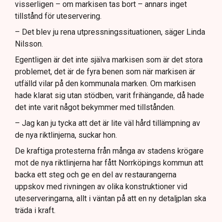
visserligen – om markisen tas bort – annars inget
tillstånd för uteservering.
– Det blev ju rena utpressningssituationen, säger Linda
Nilsson.
Egentligen är det inte själva markisen som är det stora
problemet, det är de fyra benen som när markisen är
utfälld vilar på den kommunala marken. Om markisen
hade klarat sig utan stödben, varit frihängande, då hade
det inte varit något bekymmer med tillstånden.
– Jag kan ju tycka att det är lite väl hård tillämpning av
de nya riktlinjerna, suckar hon.
De kraftiga protesterna från många av stadens krögare
mot de nya riktlinjerna har fått Norrköpings kommun att
backa ett steg och ge en del av restaurangerna
uppskov med rivningen av olika konstruktioner vid
uteserveringarna, allt i väntan på att en ny detaljplan ska
träda i kraft.