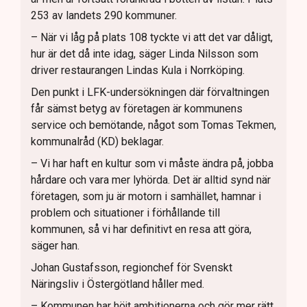
253 av landets 290 kommuner.
– När vi låg på plats 108 tyckte vi att det var dåligt,
hur är det då inte idag, säger Linda Nilsson som
driver restaurangen Lindas Kula i Norrköping.
Den punkt i LFK-undersökningen där förvaltningen
får sämst betyg av företagen är kommunens
service och bemötande, något som Tomas Tekmen,
kommunalråd (KD) beklagar.
– Vi har haft en kultur som vi måste ändra på, jobba
hårdare och vara mer lyhörda. Det är alltid synd när
företagen, som ju är motorn i samhället, hamnar i
problem och situationer i förhållande till
kommunen, så vi har definitivt en resa att göra,
säger han.
Johan Gustafsson, regionchef för Svenskt
Näringsliv i Östergötland håller med.
– Kommunen har höjt ambitionerna och gör mer rätt