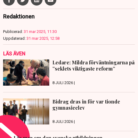
Redaktionen
Publicerad:
31 mar 2025, 11:30
Uppdaterad:
31 mar 2025, 12:58
LÄS ÄVEN
Ledare: Mildra förväntningarna på
”seklets viktigaste reform”
8 JULI 2026 |
Bidrag dras in för var tionde
gymnasieelev
8 JULI 2026 |
Läs mer om den svenska utbildningen