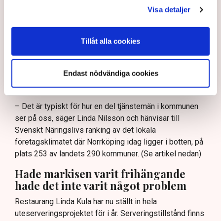
staket, inglasningar och liknande delar av
Visa detaljer
uteserveringarna. De menar också att
kommunikationerna med kommunen varit knapphändig,
Tillåt alla cookies
otydlig och i vissa fall arrogant. I en intervju i
Norrköpings Tidningar säger en företrädare för
kommunen att en del restaurangföretagare ”kör ett
Endast nödvändiga cookies
fulspel”, att ”en liten klick maximalt stretchar
systemet.”
– Det är typiskt för hur en del tjänstemän i kommunen
ser på oss, säger Linda Nilsson och hänvisar till
Svenskt Näringslivs ranking av det lokala
företagsklimatet där Norrköping idag ligger i botten, på
plats 253 av landets 290 kommuner. (Se artikel nedan)
Hade markisen varit frihängande
hade det inte varit något problem
Restaurang Linda Kula har nu ställt in hela
uteserveringsprojektet för i år. Serveringstillstånd finns