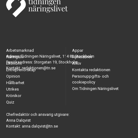
Arbetsmarknad
Appar
Adress: Tidningen Näringslivet, 114 82 Stockholm
Näringsliv
Nyhetsbrev
Besöksadress: Storgatan 19, Stockholm
Ekonomi
Arkiv
Kontakt: redaktionen@tn.se
Entreprenörskap
Kontakta redaktionen
Opinion
Personuppgifts- och
cookiepolicy
Hållbarhet
Om Tidningen Näringslivet
Utrikes
Krönikor
Quiz
Chefredaktör och ansvarig utgivare:
Anna Dalqvist
Kontakt: anna.dalqvist@tn.se