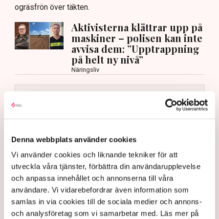
ogräsfrön över täkten.
Aktivisterna klättrar upp på
maskiner – polisen kan inte
avvisa dem: ”Upptrappning
på helt ny nivå”
Näringsliv
AI-sammanfattning
Torvtäkten i Grimsås har stoppats av aktivister
sedan 28 juli.
Denna webbplats använder cookies
Polisen kritiseras för bristande agerande vid
aktionerna.
Vi använder cookies och liknande tekniker för att
utveckla våra tjänster, förbättra din användarupplevelse
Polisinspektör Anna-Lena Mann förklarar polisens
och anpassa innehållet och annonserna till våra
agerande på plats.
användare. Vi vidarebefordrar även information som
40 personer misstänks med cirka 120
samlas in via cookies till de sociala medier och annons-
brottsmisstankar kopplade.
Läs mer
och analysföretag som vi samarbetar med. Läs mer på