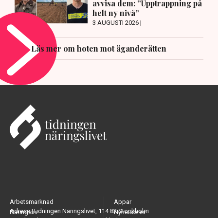
avvisa dem: ”Upptrappning på
helt ny nivå”
3 AUGUSTI 2026 |
Läs mer om hoten mot äganderätten
Arbetsmarknad
Appar
Adress: Tidningen Näringslivet, 114 82 Stockholm
Näringsliv
Nyhetsbrev