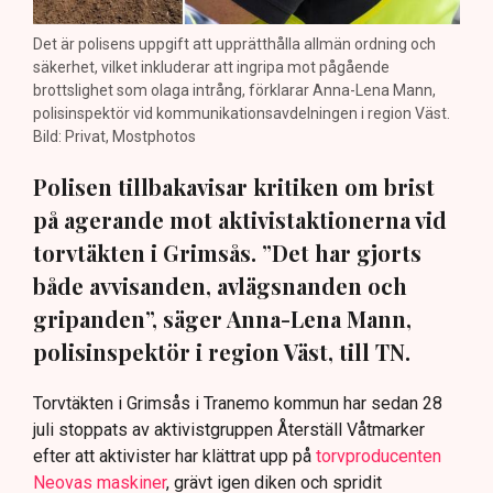
Det är polisens uppgift att upprätthålla allmän ordning och
säkerhet, vilket inkluderar att ingripa mot pågående
brottslighet som olaga intrång, förklarar Anna-Lena Mann,
polisinspektör vid kommunikationsavdelningen i region Väst.
Bild: Privat, Mostphotos
Polisen tillbakavisar kritiken om brist
på agerande mot aktivistaktionerna vid
torvtäkten i Grimsås. ”Det har gjorts
både avvisanden, avlägsnanden och
gripanden”, säger Anna-Lena Mann,
polisinspektör i region Väst, till TN.
Torvtäkten i Grimsås i Tranemo kommun har sedan 28
juli stoppats av aktivistgruppen Återställ Våtmarker
efter att aktivister har klättrat upp på
torvproducenten
Neovas maskiner
, grävt igen diken och spridit