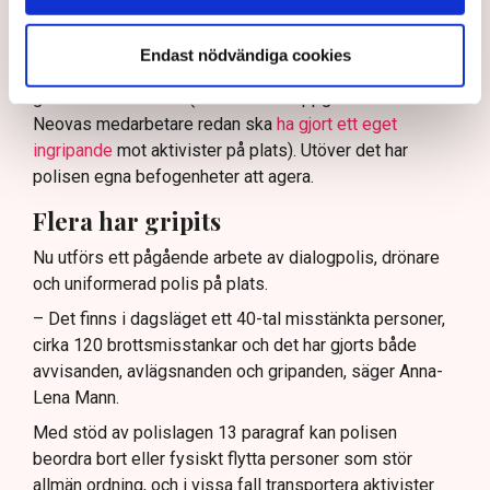
kommunikationsavdelningen i region Väst, har
verksamhetsutövaren, eller dennes ordningsvakter, rätt
Endast nödvändiga cookies
att be personer lämna platsen och skydda sin egendom
genom nödvärnsrätt (Svensk Torv uppger att en av
Neovas medarbetare redan ska
ha gjort ett eget
ingripande
mot aktivister på plats). Utöver det har
polisen egna befogenheter att agera.
Flera har gripits
Nu utförs ett pågående arbete av dialogpolis, drönare
och uniformerad polis på plats.
– Det finns i dagsläget ett 40-tal misstänkta personer,
cirka 120 brottsmisstankar och det har gjorts både
avvisanden, avlägsnanden och gripanden, säger Anna-
Lena Mann.
Med stöd av polislagen 13 paragraf kan polisen
beordra bort eller fysiskt flytta personer som stör
allmän ordning, och i vissa fall transportera aktivister