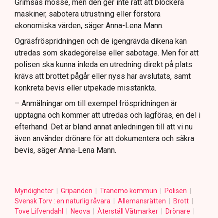
Grimsås mosse, men den ger inte rätt att blockera
maskiner, sabotera utrustning eller förstöra
ekonomiska värden, säger Anna-Lena Mann.
Ogräsfröspridningen och de igengrävda dikena kan
utredas som skadegörelse eller sabotage. Men för att
polisen ska kunna inleda en utredning direkt på plats
krävs att brottet pågår eller nyss har avslutats, samt
konkreta bevis eller utpekade misstänkta.
– Anmälningar om till exempel fröspridningen är
upptagna och kommer att utredas och lagföras, en del i
efterhand. Det är bland annat anledningen till att vi nu
även använder drönare för att dokumentera och säkra
bevis, säger Anna-Lena Mann.
Myndigheter
Gripanden
Tranemo kommun
Polisen
Svensk Torv : en naturlig råvara
Allemansrätten
Brott
Tove Lifvendahl
Neova
Återställ Våtmarker
Drönare