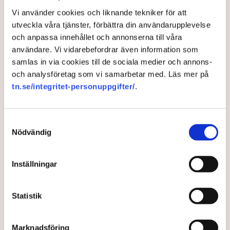
Näringsliv
Vi använder cookies och liknande tekniker för att
utveckla våra tjänster, förbättra din användarupplevelse
AI-sammanfattning
och anpassa innehållet och annonserna till våra
Torvtäkten i Grimsås har stoppats av aktivister
användare. Vi vidarebefordrar även information som
sedan 28 juli.
samlas in via cookies till de sociala medier och annons-
och analysföretag som vi samarbetar med. Läs mer på
Polisen kritiseras för bristande agerande vid
tn.se/integritet-personuppgifter/
.
aktionerna.
Polisinspektör Anna-Lena Mann förklarar polisens
agerande på plats.
Samtyckesval
Nödvändig
40 personer misstänks med cirka 120
brottsmisstankar kopplade.
Läs mer
Inställningar
Polisen använder drönare och uniformerad polis
för att dokumentera bevis.
Polisen, som befinner sig på plats, kritiseras för att inte
agera tillräckligt då aktionerna kan fortgå för öppen ridå.
Samtidigt är polisarbetet komplext när det gäller
Statistik
att navigera juridiska rättigheter och gränser.
Rickard Axdorff på Svensk Torv, anser att polisens
resurser
inte är tillräckliga
för att skydda verksamheten
Marknadsföring