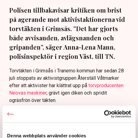
Polisen tillbakavisar kritiken om brist
på agerande mot aktivistaktionerna vid
torvtäkten i Grimsås. ”Det har gjorts
både avvisanden, avlägsnanden och
gripanden”, säger Anna-Lena Mann,
polisinspektör i region Väst, till TN.
Torvtäkten i Grimsås i Tranemo kommun har sedan 28
juli stoppats av aktivistgruppen Återställ Våtmarker
efter att aktivister har klättrat upp på
torvproducenten
Neovas maskiner
, grävt igen diken och spridit
ogräsfrön över täkten.
Aktivisterna klättrar upp på
maskiner – polisen kan inte
avvisa dem: ”Upptrappning
på helt ny nivå”
Denna webbplats använder cookies