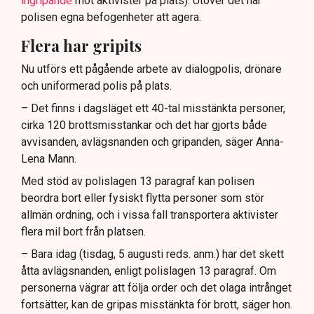
ingripande
mot aktivister på plats). Utöver det har
polisen egna befogenheter att agera.
Flera har gripits
Nu utförs ett pågående arbete av dialogpolis, drönare
och uniformerad polis på plats.
– Det finns i dagsläget ett 40-tal misstänkta personer,
cirka 120 brottsmisstankar och det har gjorts både
avvisanden, avlägsnanden och gripanden, säger Anna-
Lena Mann.
Med stöd av polislagen 13 paragraf kan polisen
beordra bort eller fysiskt flytta personer som stör
allmän ordning, och i vissa fall transportera aktivister
flera mil bort från platsen.
– Bara idag (tisdag, 5 augusti reds. anm.) har det skett
åtta avlägsnanden, enligt polislagen 13 paragraf. Om
personerna vägrar att följa order och det olaga intrånget
fortsätter, kan de gripas misstänkta för brott, säger hon.