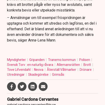
krävs att brottet pågår eller nyss har avslutats, samt
konkreta bevis eller utpekade misstänkta.
– Anmälningar om till exempel fröspridningen är
upptagna och kommer att utredas och lagföras, en del i
efterhand. Det är bland annat anledningen till att vi nu
även använder drönare för att dokumentera och säkra
bevis, säger Anna-Lena Mann.
Myndigheter
Gripanden
Tranemo kommun
Polisen
Svensk Torv : en naturlig råvara
Allemansrätten
Brott
Tove Lifvendahl
Neova
Återställ Våtmarker
Drönare
Utredningar
Skadegörelse
Grimsås
Gabriel Cardona Cervantes
gabriel.cardona.cervantes@tn.se