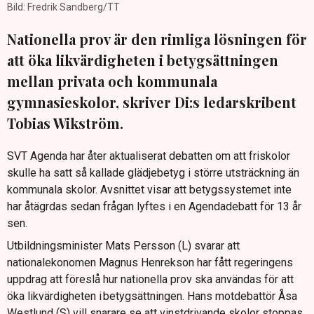
Bild: Fredrik Sandberg/TT
Nationella prov är den rimliga lösningen för
att öka likvärdigheten i betygsättningen
mellan privata och kommunala
gymnasieskolor, skriver Di:s ledarskribent
Tobias Wikström.
SVT Agenda har åter aktualiserat debatten om att friskolor
skulle ha satt så kallade glädjebetyg i större utsträckning än
kommunala skolor. Avsnittet visar att betygssystemet inte
har åtägrdas sedan frågan lyftes i en Agendadebatt för 13 år
sen.
Utbildningsminister Mats Persson (L) svarar att
nationalekonomen Magnus Henrekson har fått regeringens
uppdrag att föreslå hur nationella prov ska användas för att
öka likvärdigheten i betygsättningen. Hans motdebattör Åsa
Westlund (S) vill snarare se att vinstdrivande skolor stoppas.