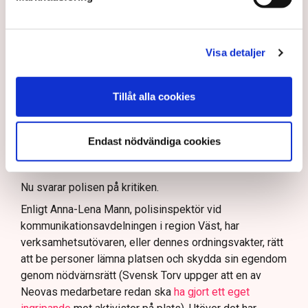
och personalen.
I en
ledare i Svenska Dagbladet
skrev Tove Lifvendahl
att polisen ”behöver utveckla sina metoder för att
Visa detaljer
skydda tillståndsgivna verksamheter” mot sabotage,
och varnade för att det annars råder ”djungelns lag”.
Tillåt alla cookies
På sociala medier ifrågasätts det om allemansrätten
bör ge utrymme för aktivister att blockera en
tillståndsgiven verksamhet, och om inte polisen borde
Endast nödvändiga cookies
ha en tydligare skyldighet att skydda privat egendom
och näringsverksamhet mot den typen av störningar.
Nu svarar polisen på kritiken.
Enligt Anna-Lena Mann, polisinspektör vid
kommunikationsavdelningen i region Väst, har
verksamhetsutövaren, eller dennes ordningsvakter, rätt
att be personer lämna platsen och skydda sin egendom
genom nödvärnsrätt (Svensk Torv uppger att en av
Neovas medarbetare redan ska
ha gjort ett eget