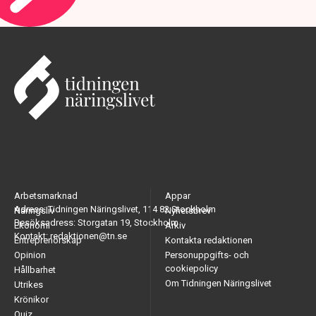
Arbetsmarknad
Appar
Adress: Tidningen Näringslivet, 114 82 Stockholm
Näringsliv
Nyhetsbrev
Besöksadress: Storgatan 19, Stockholm
Ekonomi
Arkiv
Kontakt: redaktionen@tn.se
Entreprenörskap
Kontakta redaktionen
Opinion
Personuppgifts- och
cookiepolicy
Hållbarhet
Om Tidningen Näringslivet
Utrikes
Krönikor
Quiz