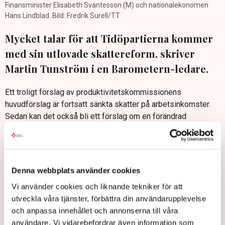
Finansminister Elisabeth Svantesson (M) och nationalekonomen
Hans Lindblad. Bild: Fredrik Surell/TT
Mycket talar för att Tidöpartierna kommer
med sin utlovade skattereform, skriver
Martin Tunström i en Barometern-ledare.
Ett troligt förslag av produktivitetskommissionens
huvudförslag är fortsatt sänkta skatter på arbetsinkomster.
Sedan kan det också bli ett förslag om en förändrad
fastighetsbeskattning där reavinstskatten slopas vid
bostadsförsäljningar samtidigt som en ”löpande beskattning
av värdet” införs.
”Sverige har sett många kommissioner som presenterat
Denna webbplats använder cookies
förslag som sedan hamnat i kylan. Till våren får vi se om
Vi använder cookies och liknande tekniker för att
Lindbladkommissionen avviker från det mönstret.Mycket
utveckla våra tjänster, förbättra din användarupplevelse
talar redan för det”, skriver Martin Tunström i Barometern.
och anpassa innehållet och annonserna till våra
Barometern: Tid(ö) för en stor skattereform
användare. Vi vidarebefordrar även information som