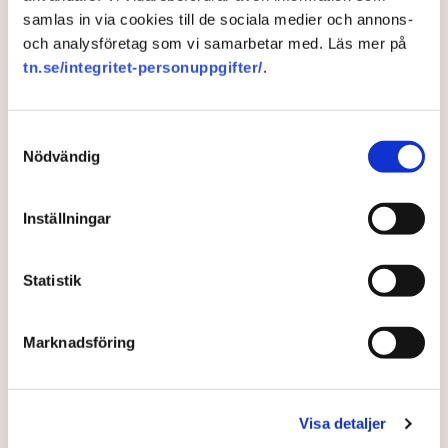
samlas in via cookies till de sociala medier och annons-
och analysföretag som vi samarbetar med. Läs mer på
tn.se/integritet-personuppgifter/
.
Språk
Utredningar
Val
Industrier
Skatt
Samtyckesval
Nödvändig
Redaktionen
Inställningar
Publicerad:
20 nov 2023, 20:30
Uppdaterad:
21 nov 2023, 10:41
Statistik
LÄS ÄVEN
Ledare: Viktig kamp mot statlig
Marknadsföring
inkomstskatt
6 AUGUSTI 2026 |
Visa detaljer