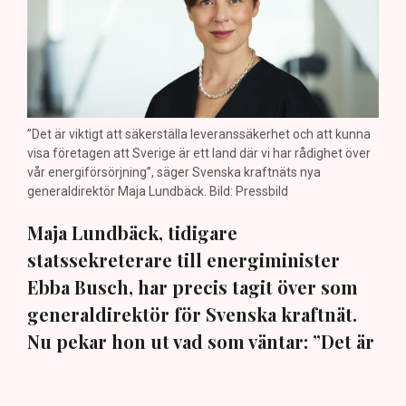
”Det är viktigt att säkerställa leveranssäkerhet och att kunna
visa företagen att Sverige är ett land där vi har rådighet över
vår energiförsörjning”, säger Svenska kraftnäts nya
generaldirektör Maja Lundbäck. Bild: Pressbild
Maja Lundbäck, tidigare
statssekreterare till energiminister
Ebba Busch, har precis tagit över som
generaldirektör för Svenska kraftnät.
Nu pekar hon ut vad som väntar: ”Det är
viktigt att vi kan matcha produktion och
konsumtion”, säger hon i en exklusiv