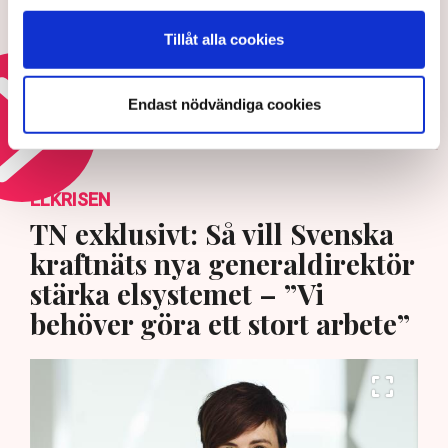
Debatt: Skattehöjningar väntar
efter valdagen
Tillåt alla cookies
5 AUGUSTI 2026 |
Endast nödvändiga cookies
Läs mer om det svenska skattetrycket
ELKRISEN
TN exklusivt: Så vill Svenska
kraftnäts nya generaldirektör
stärka elsystemet – ”Vi
behöver göra ett stort arbete”