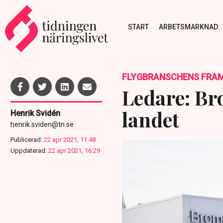
START
ARBETSMARKNAD
FLYGBRANSCHENS FRAM
Ledare: Br
landet
Henrik Svidén
henrik.sviden@tn.se
Publicerad:
22 apr 2021, 11:48
Uppdaterad:
22 apr 2021, 16:29