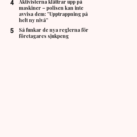
Aktivisterna klättrar upp på
maskiner – polisen kan inte
avvisa dem: ”Upptrappning på
helt ny nivå”
Så funkar de nya reglerna för
företagares sjukpeng