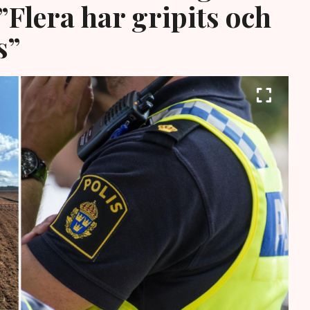
”Flera har gripits och
s”