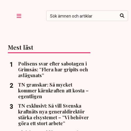
Mest läst
Polisens svar efter sabotagen i
Grimsås: ”Flera har gripits och
avlägsnats”
TN granskar: Så mycket
kommer kärnkraften att kosta –
egentligen
TN exklusivt: Så vill Svenska
kraftnäts nya generaldirektör
stärka elsystemet – ”Vi behöver
göra ett stort arbete”