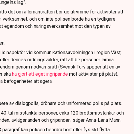
jungelns lag”.
tts det om allemansrätten bör ge utrymme för aktivister att
n verksamhet, och om inte polisen borde ha en tydligare
ivat egendom och näringsverksamhet mot den typen av
en.
lisinspektör vid kommunikationsavdelningen i region Väst,
eller dennes ordningsvakter, rätt att be personer lämna
gendom genom nödvärnsrätt (Svensk Torv uppger att en av
n ska
ha gjort ett eget ingripande
mot aktivister på plats).
na befogenheter att agera.
ete av dialogpolis, drönare och uniformerad polis på plats.
t 40-tal misstänkta personer, cirka 120 brottsmisstankar och
anden, avlägsnanden och gripanden, säger Anna-Lena Mann.
paragraf kan polisen beordra bort eller fysiskt flytta