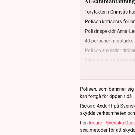
AI-sammanfattnin
Torvtäkten i Grimsås har
Polisen kritiseras för b
Polisinspektör Anna-Len
40 personer misstänks 
Polisen använder drönar
Samtidigt är polisarbetet
och gränser.
Polisen, som befinner sig på
kan fortgå för öppen ridå.
Rickard Axdorff på Svensk
skydda verksamheten och
I en
ledare i Svenska Dag
sina metoder för att skyd