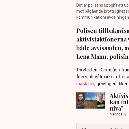
Det är polisens uppgift att up
mot pågående brottslighet so
kommunikationsavdelningen i 
Polisen tillbakavi
aktivistaktionerna 
både avvisanden, 
Lena Mann, polisins
Torvtäkten i Grimsås i Tr
Återställ Våtmarker efter a
maskiner
, grävt igen dike
Aktivi
kan in
nivå”
Näringsliv