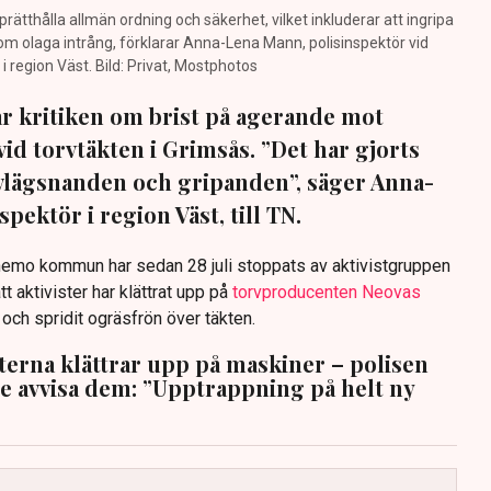
prätthålla allmän ordning och säkerhet, vilket inkluderar att ingripa
m olaga intrång, förklarar Anna-Lena Mann, polisinspektör vid
region Väst. Bild: Privat, Mostphotos
sar kritiken om brist på agerande mot
vid torvtäkten i Grimsås. ”Det har gjorts
avlägsnanden och gripanden”, säger Anna-
pektör i region Väst, till TN.
anemo kommun har sedan 28 juli stoppats av aktivistgruppen
tt aktivister har klättrat upp på
torvproducenten Neovas
n och spridit ogräsfrön över täkten.
sterna klättrar upp på maskiner – polisen
te avvisa dem: ”Upptrappning på helt ny