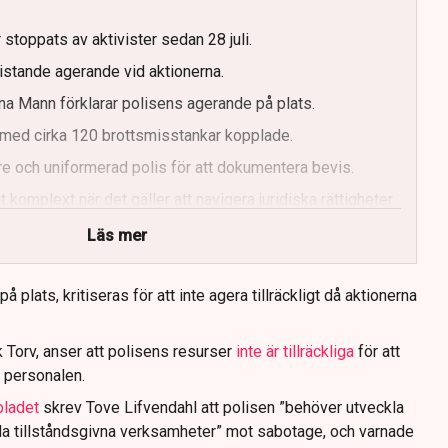
g
 stoppats av aktivister sedan 28 juli.
ristande agerande vid aktionerna.
a Mann förklarar polisens agerande på plats.
med cirka 120 brottsmisstankar kopplade.
e och uniformerad polis för att dokumentera bevis.
 komplext när det gäller att navigera juridiska rättigheter
Läs mer
 plats, kritiseras för att inte agera tillräckligt då aktionerna
 Torv, anser att polisens resurser
inte är tillräckliga
för att
 personalen.
bladet
skrev Tove Lifvendahl att polisen ”behöver utveckla
da tillståndsgivna verksamheter” mot sabotage, och varnade