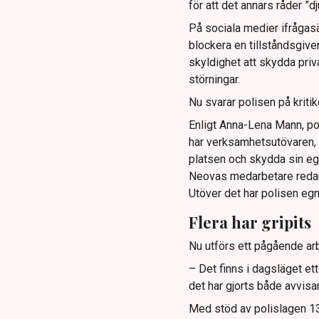
för att det annars råder ”d
På sociala medier ifrågasä
blockera en tillståndsgive
skyldighet att skydda pr
störningar.
Nu svarar polisen på kritik
Enligt Anna-Lena Mann, po
har verksamhetsutövaren, 
platsen och skydda sin e
Neovas medarbetare reda
Utöver det har polisen eg
Flera har gripits
Nu utförs ett pågående arb
– Det finns i dagsläget et
det har gjorts både avvis
Med stöd av polislagen 13 