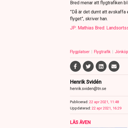
Bred menar att flygtrafiken bl
”Då är det dumt att avskaffa 
flyget”, skriver han.
JP: Mathias Bred: Landsort
Flygplatser
Flygtrafik
Jönköp
Henrik Svidén
henrik.sviden@tn.se
Publicerad:
22 apr 2021, 11:48
Uppdaterad:
22 apr 2021, 16:29
LÄS ÄVEN