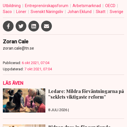
Utbildning
Entreprenörskapsforum
Arbetsmarknad
OECD
Saco
Löner
Svenskt Näringsliv
Johan Eklund
Skatt
Sverige
Zoran Cale
zoran.cale@tn.se
Publicerad:
6 okt 2021, 07:04
Uppdaterad:
7 okt 2021, 07:04
LÄS ÄVEN
Ledare: Mildra förväntningarna på
”seklets viktigaste reform”
8 JULI 2026 |