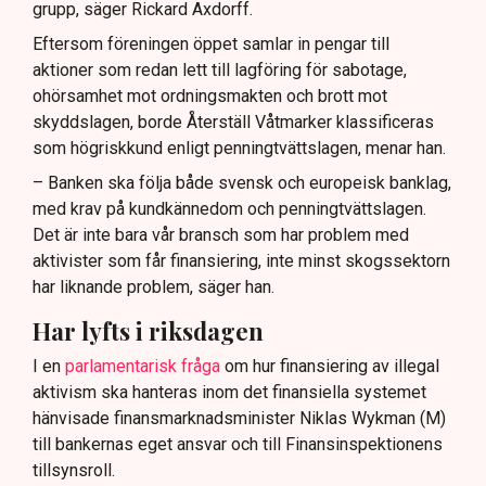
grupp, säger Rickard Axdorff.
Eftersom föreningen öppet samlar in pengar till
aktioner som redan lett till lagföring för sabotage,
ohörsamhet mot ordningsmakten och brott mot
skyddslagen, borde Återställ Våtmarker klassificeras
som högriskkund enligt penningtvättslagen, menar han.
– Banken ska följa både svensk och europeisk banklag,
med krav på kundkännedom och penningtvättslagen.
Det är inte bara vår bransch som har problem med
aktivister som får finansiering, inte minst skogssektorn
har liknande problem, säger han.
Har lyfts i riksdagen
I en
parlamentarisk fråga
om hur finansiering av illegal
aktivism ska hanteras inom det finansiella systemet
hänvisade finansmarknadsminister Niklas Wykman (M)
till bankernas eget ansvar och till Finansinspektionens
tillsynsroll.