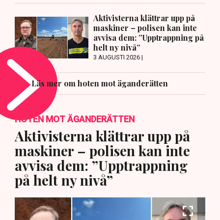
Aktivisterna klättrar upp på
maskiner – polisen kan inte
avvisa dem: ”Upptrappning på
helt ny nivå”
3 AUGUSTI 2026 |
Läs mer om hoten mot äganderätten
HOTEN MOT ÄGANDERÄTTEN
Aktivisterna klättrar upp på
maskiner – polisen kan inte
avvisa dem: ”Upptrappning
på helt ny nivå”