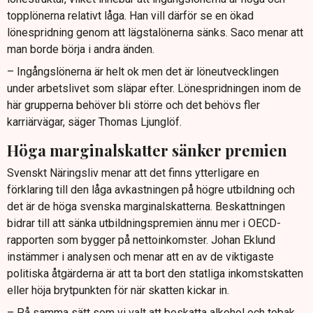
topplönerna relativt låga. Han vill därför se en ökad
lönespridning genom att lägstalönerna sänks. Saco menar att
man borde börja i andra änden.
– Ingångslönerna är helt ok men det är löneutvecklingen
under arbetslivet som släpar efter. Lönespridningen inom de
här grupperna behöver bli större och det behövs fler
karriärvägar, säger Thomas Ljunglöf.
Höga marginalskatter sänker premien
Svenskt Näringsliv menar att det finns ytterligare en
förklaring till den låga avkastningen på högre utbildning och
det är de höga svenska marginalskatterna. Beskattningen
bidrar till att sänka utbildningspremien ännu mer i OECD-
rapporten som bygger på nettoinkomster. Johan Eklund
instämmer i analysen och menar att en av de viktigaste
politiska åtgärderna är att ta bort den statliga inkomstskatten
eller höja brytpunkten för när skatten kickar in.
– På samma sätt som vi valt att beskatta alkohol och tobak