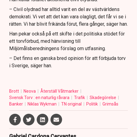
– Civil olydnad har alltid varit en del av västvärldens
demokrati. Vi vet att det kan vara olagligt, det får vi se i
rätten. Vi har blivit frikända förut, flera gånger, säger han.
Han pekar också på ett skifte i det politiska stödet för
ett torvförbud, med hänvisning till
Miljömålsberedningens förslag om utfasning.
– Det finns en ganska bred opinion för att förbjuda torv
i Sverige, säger han.
Brott
Neova
Återställ Våtmarker
Svensk Torv : en naturlig råvara
Trafik
Skadegörelse
Banker
Niklas Wykman
TN original
Politik
Grimsås
Gabriel Cardona Cervantes