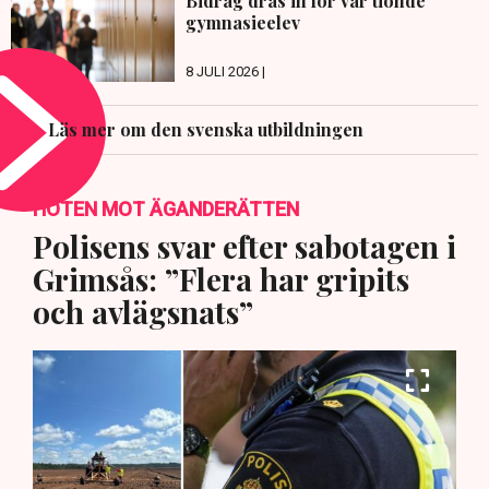
Bidrag dras in för var tionde
gymnasieelev
8 JULI 2026 |
Läs mer om den svenska utbildningen
HOTEN MOT ÄGANDERÄTTEN
Polisens svar efter sabotagen i
Grimsås: ”Flera har gripits
och avlägsnats”