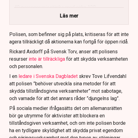
40 personer misstänks med cirka 120
brottsmisstankar kopplade.
Läs mer
Polisen använder drönare och uniformerad polis
för att dokumentera bevis.
Polisen, som befinner sig på plats, kritiseras för att inte
agera tillräckligt då aktionerna kan fortgå för öppen ridå.
Samtidigt är polisarbetet komplext när det gäller
att navigera juridiska rättigheter och gränser.
Rickard Axdorff på Svensk Torv, anser att polisens
resurser
inte är tillräckliga
för att skydda verksamheten
och personalen.
I en
ledare i Svenska Dagbladet
skrev Tove Lifvendahl
att polisen ”behöver utveckla sina metoder för att
skydda tillståndsgivna verksamheter” mot sabotage,
och varnade för att det annars råder ”djungelns lag”.
På sociala medier ifrågasätts det om allemansrätten
bör ge utrymme för aktivister att blockera en
tillståndsgiven verksamhet, och om inte polisen borde
ha en tydligare skyldighet att skydda privat egendom
och näringsverksamhet mot den typen av störningar.