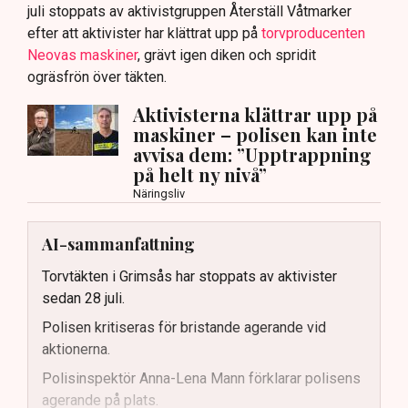
juli stoppats av aktivistgruppen Återställ Våtmarker
efter att aktivister har klättrat upp på
torvproducenten
Neovas maskiner
, grävt igen diken och spridit
ogräsfrön över täkten.
Aktivisterna klättrar upp på
maskiner – polisen kan inte
avvisa dem: ”Upptrappning
på helt ny nivå”
Näringsliv
AI-sammanfattning
Torvtäkten i Grimsås har stoppats av aktivister
sedan 28 juli.
Polisen kritiseras för bristande agerande vid
aktionerna.
Polisinspektör Anna-Lena Mann förklarar polisens
agerande på plats.