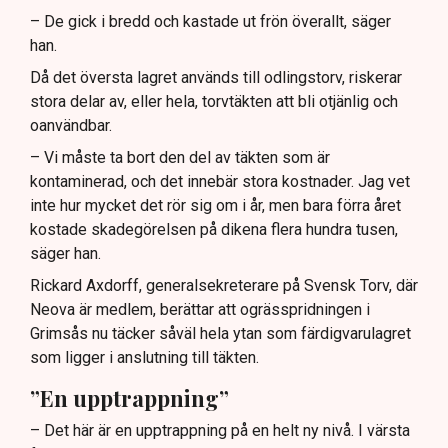
– De gick i bredd och kastade ut frön överallt, säger
han.
Då det översta lagret används till odlingstorv, riskerar
stora delar av, eller hela, torvtäkten att bli otjänlig och
oanvändbar.
– Vi måste ta bort den del av täkten som är
kontaminerad, och det innebär stora kostnader. Jag vet
inte hur mycket det rör sig om i år, men bara förra året
kostade skadegörelsen på dikena flera hundra tusen,
säger han.
Rickard Axdorff, generalsekreterare på Svensk Torv, där
Neova är medlem, berättar att ogrässpridningen i
Grimsås nu täcker såväl hela ytan som färdigvarulagret
som ligger i anslutning till täkten.
”En upptrappning”
– Det här är en upptrappning på en helt ny nivå. I värsta