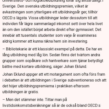
Universitets- och högskoleutbildning lönar sig alltså dåligt i
Sverige. Den svenska utbildningspremien, vilket är
avkastningen som ytterligare ett utbildningsår ger, tillhör
OECD:s lägsta. Vissa utbildningar leder dessutom till att
individen får lägre sammanlagd inkomst sett över hela livet
än om den istället börjat arbeta direkt efter gymnasiet. Det
innebär att tusentals studenter som varje år examineras
aldrig kommer att kunna räkna hem sin investering.
– Bibliotekarie är ett klassiskt exempel på detta. De har en
lång utbildning med låg lön. Sedan finns det tvärtom andra
grupper som sopåkare och hantverkare som tjänar betydligt
bättre med kortare utbildning, säger Johan Eklund.
Johan Eklund uppger att ett motargument som ofta förs fram
i debatten är att utbildningen i Sverige subventioneras och att
det höjer utbildningspremierna i praktiken eftersom
utbildningen är gratis.
– Men det stämmer inte. Tittar man på
livstidsinkomstsberäkningar så är de också bland OECD:s