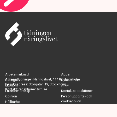
Arbetsmarknad
Appar
Adress: Tidningen Näringslivet, 114 82 Stockholm
Näringsliv
Nyhetsbrev
Besöksadress: Storgatan 19, Stockholm
Ekonomi
Arkiv
Kontakt: redaktionen@tn.se
Entreprenörskap
Kontakta redaktionen
Opinion
Personuppgifts- och
cookiepolicy
Hållbarhet
Om Tidningen Näringslivet
Utrikes
Krönikor