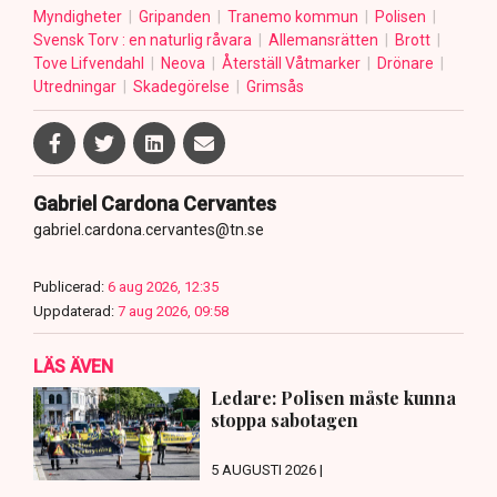
Myndigheter
Gripanden
Tranemo kommun
Polisen
Svensk Torv : en naturlig råvara
Allemansrätten
Brott
Tove Lifvendahl
Neova
Återställ Våtmarker
Drönare
Utredningar
Skadegörelse
Grimsås
Gabriel Cardona Cervantes
gabriel.cardona.cervantes@tn.se
Publicerad:
6 aug 2026, 12:35
Uppdaterad:
7 aug 2026, 09:58
LÄS ÄVEN
Ledare: Polisen måste kunna
stoppa sabotagen
5 AUGUSTI 2026 |