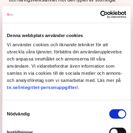
Nu svarar polisen på kritiken.
Enligt Anna-Lena Mann, polisinspektör vid
kommunikationsavdelningen i region Väst, har
verksamhetsutövaren, eller dennes ordningsvakter, rätt
Denna webbplats använder cookies
att be personer lämna platsen och skydda sin egendom
Vi använder cookies och liknande tekniker för att
genom nödvärnsrätt (Svensk Torv uppger att en av
utveckla våra tjänster, förbättra din användarupplevelse
Neovas medarbetare redan ska
ha gjort ett eget
och anpassa innehållet och annonserna till våra
ingripande
mot aktivister på plats). Utöver det har
användare. Vi vidarebefordrar även information som
polisen egna befogenheter att agera.
samlas in via cookies till de sociala medier och annons-
Flera har gripits
och analysföretag som vi samarbetar med. Läs mer på
tn.se/integritet-personuppgifter/
.
Nu utförs ett pågående arbete av dialogpolis, drönare
och uniformerad polis på plats.
– Det finns i dagsläget ett 40-tal misstänkta personer,
Samtyckesval
Nödvändig
cirka 120 brottsmisstankar och det har gjorts både
avvisanden, avlägsnanden och gripanden, säger Anna-
Lena Mann.
Inställningar