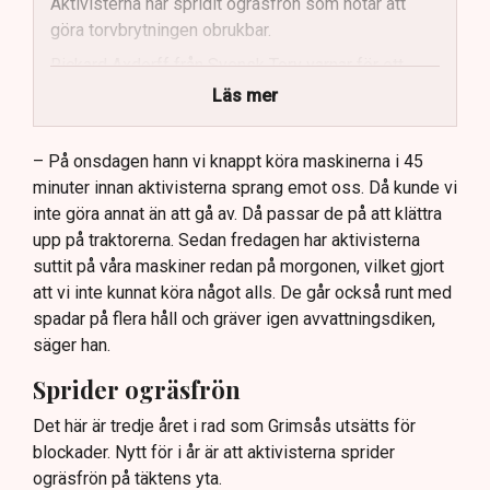
Aktivisterna har spridit ogräsfrön som hotar att
göra torvbrytningen obrukbar.
Rickard Axdorff från Svensk Torv varnar för ett
stort ekonomiskt sabotage.
Läs mer
Dialogpolisen på plats står maktlös inför
aktivisternas handlingar.
– På onsdagen hann vi knappt köra maskinerna i 45
minuter innan aktivisterna sprang emot oss. Då kunde vi
Frågor kvarstår om finansiering av illegal aktivism.
inte göra annat än att gå av. Då passar de på att klättra
upp på traktorerna. Sedan fredagen har aktivisterna
suttit på våra maskiner redan på morgonen, vilket gjort
att vi inte kunnat köra något alls. De går också runt med
spadar på flera håll och gräver igen avvattningsdiken,
säger han.
Sprider ogräsfrön
Det här är tredje året i rad som Grimsås utsätts för
blockader. Nytt för i år är att aktivisterna sprider
ogräsfrön på täktens yta.