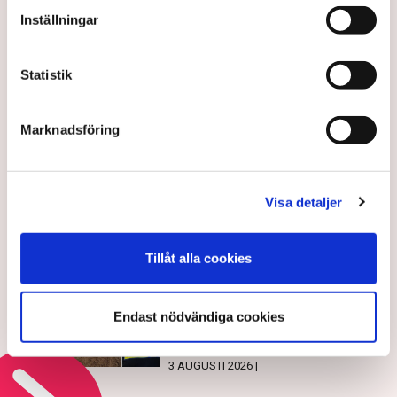
Inställningar
Gabriel Cardona Cervantes
gabriel.cardona.cervantes@tn.se
Statistik
Publicerad:
6 aug 2026, 12:35
Uppdaterad:
7 aug 2026, 09:58
Marknadsföring
LÄS ÄVEN
Ledare: Polisen måste kunna
stoppa sabotagen
Visa detaljer
5 AUGUSTI 2026 |
Tillåt alla cookies
Aktivisterna klättrar upp på
maskiner – polisen kan inte
Endast nödvändiga cookies
avvisa dem: ”Upptrappning på
helt ny nivå”
3 AUGUSTI 2026 |