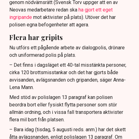
genom nödvärnsrätt (Svensk Torv uppger att en av
Neovas medarbetare redan ska
ha gjort ett eget
ingripande
mot aktivister på plats). Utöver det har
polisen egna befogenheter att agera.
Flera har gripits
Nu utförs ett pågående arbete av dialogpolis, drönare
och uniformerad polis på plats.
– Det finns i dagsläget ett 40-tal misstänkta personer,
cirka 120 brottsmisstankar och det har gjorts både
avvisanden, avlägsnanden och gripanden, säger Anna-
Lena Mann.
Med stöd av polislagen 13 paragraf kan polisen
beordra bort eller fysiskt flytta personer som stör
allmän ordning, och i vissa fall transportera aktivister
flera mil bort från platsen.
– Bara idag (tisdag, 5 augusti reds. anm.) har det skett
åtta avlägsnanden, enligt polislagen 13 paragraf. Om