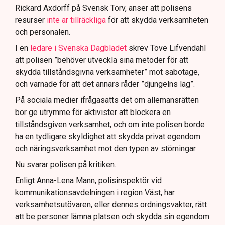
att navigera juridiska rättigheter och gränser.
Rickard Axdorff på Svensk Torv, anser att polisens
resurser
inte är tillräckliga
för att skydda verksamheten
och personalen.
I en
ledare i Svenska Dagbladet
skrev Tove Lifvendahl
att polisen ”behöver utveckla sina metoder för att
skydda tillståndsgivna verksamheter” mot sabotage,
och varnade för att det annars råder ”djungelns lag”.
På sociala medier ifrågasätts det om allemansrätten
bör ge utrymme för aktivister att blockera en
tillståndsgiven verksamhet, och om inte polisen borde
ha en tydligare skyldighet att skydda privat egendom
och näringsverksamhet mot den typen av störningar.
Nu svarar polisen på kritiken.
Enligt Anna-Lena Mann, polisinspektör vid
kommunikationsavdelningen i region Väst, har
verksamhetsutövaren, eller dennes ordningsvakter, rätt
att be personer lämna platsen och skydda sin egendom