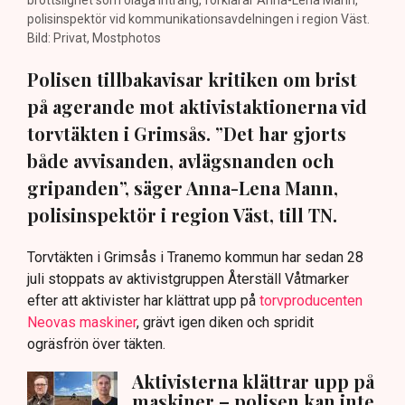
polisinspektör vid kommunikationsavdelningen i region Väst.
Bild: Privat, Mostphotos
Polisen tillbakavisar kritiken om brist
på agerande mot aktivistaktionerna vid
torvtäkten i Grimsås. ”Det har gjorts
både avvisanden, avlägsnanden och
gripanden”, säger Anna-Lena Mann,
polisinspektör i region Väst, till TN.
Torvtäkten i Grimsås i Tranemo kommun har sedan 28
juli stoppats av aktivistgruppen Återställ Våtmarker
efter att aktivister har klättrat upp på
torvproducenten
Neovas maskiner
, grävt igen diken och spridit
ogräsfrön över täkten.
Aktivisterna klättrar upp på
maskiner – polisen kan inte