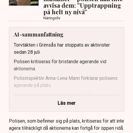
avvisa dem: ”Upptrappning
på helt ny nivå”
Näringsliv
AI-sammanfattning
Torvtäkten i Grimsås har stoppats av aktivister
sedan 28 juli.
Polisen kritiseras för bristande agerande vid
aktionerna.
Polisinspektör Anna-Lena Mann förklarar polisens
agerande på plats.
40 personer misstänks med cirka 120
brottsmisstankar kopplade.
Läs mer
Polisen använder drönare och uniformerad polis
för att dokumentera bevis.
Polisen, som befinner sig på plats, kritiseras för att inte
agera tillräckligt då aktionerna kan fortgå för öppen ridå.
Samtidigt är polisarbetet komplext när det gäller