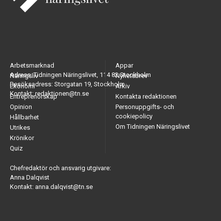
Arbetsmarknad
Appar
Adress: Tidningen Näringslivet, 114 82 Stockholm
Näringsliv
Nyhetsbrev
Besöksadress: Storgatan 19, Stockholm
Ekonomi
Arkiv
Kontakt: redaktionen@tn.se
Entreprenörskap
Kontakta redaktionen
Opinion
Personuppgifts- och
cookiepolicy
Hållbarhet
Om Tidningen Näringslivet
Utrikes
Krönikor
Quiz
Chefredaktör och ansvarig utgivare:
Anna Dalqvist
Kontakt: anna.dalqvist@tn.se