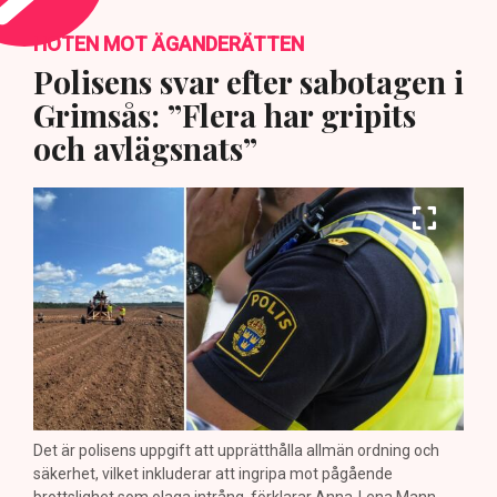
HOTEN MOT ÄGANDERÄTTEN
Polisens svar efter sabotagen i
Grimsås: ”Flera har gripits
och avlägsnats”
Det är polisens uppgift att upprätthålla allmän ordning och
säkerhet, vilket inkluderar att ingripa mot pågående
brottslighet som olaga intrång, förklarar Anna-Lena Mann,