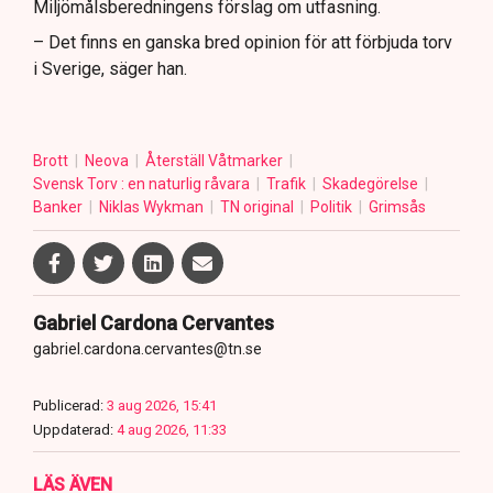
Miljömålsberedningens förslag om utfasning.
– Det finns en ganska bred opinion för att förbjuda torv
i Sverige, säger han.
Brott
Neova
Återställ Våtmarker
Svensk Torv : en naturlig råvara
Trafik
Skadegörelse
Banker
Niklas Wykman
TN original
Politik
Grimsås
Gabriel Cardona Cervantes
gabriel.cardona.cervantes@tn.se
Publicerad:
3 aug 2026, 15:41
Uppdaterad:
4 aug 2026, 11:33
LÄS ÄVEN