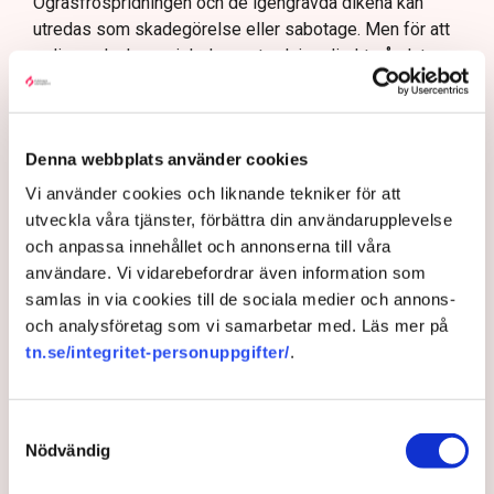
Ogräsfröspridningen och de igengrävda dikena kan
utredas som skadegörelse eller sabotage. Men för att
polisen ska kunna inleda en utredning direkt på plats
krävs att brottet pågår eller nyss har avslutats, samt
konkreta bevis eller utpekade misstänkta.
– Anmälningar om till exempel fröspridningen är
Denna webbplats använder cookies
upptagna och kommer att utredas och lagföras, en del i
Vi använder cookies och liknande tekniker för att
efterhand. Det är bland annat anledningen till att vi nu
utveckla våra tjänster, förbättra din användarupplevelse
även använder drönare för att dokumentera och säkra
och anpassa innehållet och annonserna till våra
bevis, säger Anna-Lena Mann.
användare. Vi vidarebefordrar även information som
samlas in via cookies till de sociala medier och annons-
och analysföretag som vi samarbetar med. Läs mer på
Myndigheter
Gripanden
Tranemo kommun
Polisen
tn.se/integritet-personuppgifter/
.
Svensk Torv : en naturlig råvara
Allemansrätten
Brott
Tove Lifvendahl
Neova
Återställ Våtmarker
Drönare
Utredningar
Skadegörelse
Grimsås
Samtyckesval
Nödvändig