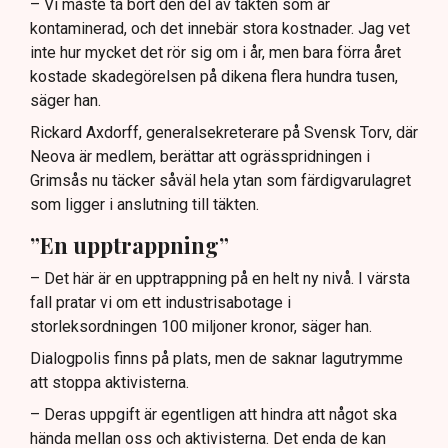
– Vi måste ta bort den del av täkten som är
kontaminerad, och det innebär stora kostnader. Jag vet
inte hur mycket det rör sig om i år, men bara förra året
kostade skadegörelsen på dikena flera hundra tusen,
säger han.
Rickard Axdorff, generalsekreterare på Svensk Torv, där
Neova är medlem, berättar att ogrässpridningen i
Grimsås nu täcker såväl hela ytan som färdigvarulagret
som ligger i anslutning till täkten.
”En upptrappning”
– Det här är en upptrappning på en helt ny nivå. I värsta
fall pratar vi om ett industrisabotage i
storleksordningen 100 miljoner kronor, säger han.
Dialogpolis finns på plats, men de saknar lagutrymme
att stoppa aktivisterna.
– Deras uppgift är egentligen att hindra att något ska
hända mellan oss och aktivisterna. Det enda de kan