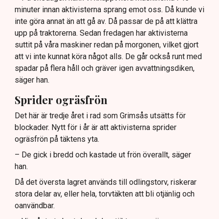
minuter innan aktivisterna sprang emot oss. Då kunde vi
Frågor kvarstår om finansiering av illegal aktivism.
inte göra annat än att gå av. Då passar de på att klättra
upp på traktorerna. Sedan fredagen har aktivisterna
suttit på våra maskiner redan på morgonen, vilket gjort
att vi inte kunnat köra något alls. De går också runt med
spadar på flera håll och gräver igen avvattningsdiken,
säger han.
Sprider ogräsfrön
Det här är tredje året i rad som Grimsås utsätts för
blockader. Nytt för i år är att aktivisterna sprider
ogräsfrön på täktens yta.
– De gick i bredd och kastade ut frön överallt, säger
han.
Då det översta lagret används till odlingstorv, riskerar
stora delar av, eller hela, torvtäkten att bli otjänlig och
oanvändbar.