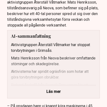
aktivistgruppen Återställ Våtmarker. Mats Henriksson,
tillståndsansvarig på Neova, som befinner sig på plats,
beskriver hur ett 40-tal personer spred ut sig över den
tillståndsgivna verksamhetsytan förra veckan och
stoppade all pågående verksamhet.
AI-sammanfattning
Aktivistgruppen Återställ Våtmarker har stoppat
torvbrytningen i Grimsås.
Mats Henriksson från Neova beskriver omfattande
störningar och skadegörelse.
Aktivisterna har spridit ogräsfrön som hotar att
göra torvbrytningen obrukbar.
Rickard Axdorff från Svensk Torv varnar för ett
stort ekonomiskt sabotage.
Läs mer
Dialogpolisen på plats står maktlös inför
aktivisternas handlingar.
– På onsdagen hann vi knappt köra maskinerna i 45