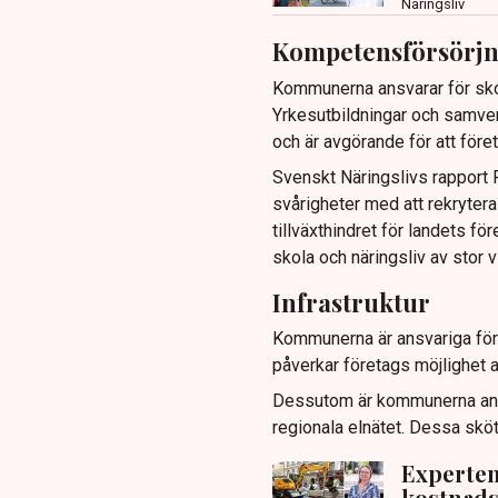
Näringsliv
Kompetensförsörjn
Kommunerna ansvarar för skol
Yrkesutbildningar och samver
och är avgörande för att före
Svenskt Näringslivs rapport F
svårigheter med att rekryter
tillväxthindret för landets f
skola och näringsliv av stor v
Infrastruktur
Kommunerna är ansvariga för b
påverkar företags möjlighet a
Dessutom är kommunerna ansv
regionala elnätet. Dessa sk
Experten:
kostnad