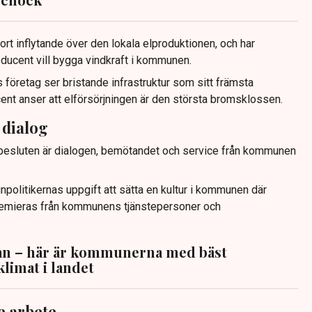
rt inflytande över den lokala elproduktionen, och har
ucent vill bygga vindkraft i kommunen.
företag ser bristande infrastruktur som sitt främsta
ocent anser att elförsörjningen är den största bromsklossen.
 dialog
 besluten är dialogen, bemötandet och service från kommunen
politikernas uppgift att sätta en kultur i kommunen där
emieras från kommunens tjänstepersoner och
tan – här är kommunerna med bäst
limat i landet
e arbete