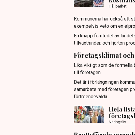
Hållbarhet
Kommunerna har också ett sto
exempelvis veto om en elprod
En knapp femtedel av landets 
tillväxthinder, och fjorton pr
Företagsklimat och
Lika viktigt som de formella
till företagen.
Det är i förlängningen kommun
samarbete med företagen pr
förtroendevalda.
Hela lis
företagsk
Näringsliv
Brottsförebyggand