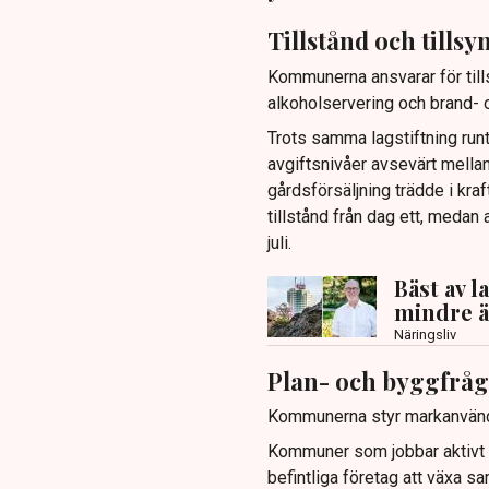
Tillstånd och tillsy
Kommunerna ansvarar för tills
alkoholservering och brand- 
Trots samma lagstiftning runt
avgiftsnivåer avsevärt mella
gårdsförsäljning trädde i kr
tillstånd från dag ett, medan 
juli.
Bäst av 
mindre ä
Näringsliv
Plan- och byggfrå
Kommunerna styr markanvändn
Kommuner som jobbar aktivt m
befintliga företag att växa sa