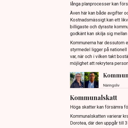
långa planprocesser kan förse
Även här kan både avgifter och
Kostnadsmässigt kan ett likvä
billigaste och dyraste kommun
godkänt kan skilja sig mellan
Kommunerna har dessutom en my
styrmedel ligger på nationell
var, när och i vilken takt bo
möjlighet att rekrytera person
Kommunen
Näringsliv
Kommunalskatt
Höga skatter kan försämra fö
Kommunalskatten varierar kra
Dorotea, där den uppgår till 