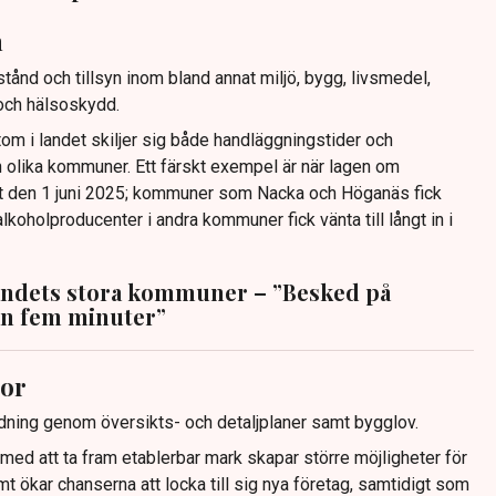
n
tånd och tillsyn inom bland annat miljö, bygg, livsmedel,
och hälsoskydd.
om i landet skiljer sig både handläggningstider och
n olika kommuner. Ett färskt exempel är när lagen om
aft den 1 juni 2025; kommuner som Nacka och Höganäs fick
alkoholproducenter i andra kommuner fick vänta till långt in i
landets stora kommuner – ”Besked på
n fem minuter”
gor
ing genom översikts- och detaljplaner samt bygglov.
ed att ta fram etablerbar mark skapar större möjligheter för
mt ökar chanserna att locka till sig nya företag, samtidigt som