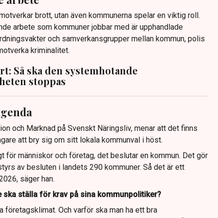
motverkar brott, utan även kommunerna spelar en viktig roll.
nde arbete som kommuner jobbar med är upphandlade
ordningsvakter och samverkansgrupper mellan kommun, polis
motverka kriminalitet.
rt: Så ska den systemhotande
gheten stoppas
agenda
on och Marknad på Svenskt Näringsliv, menar att det finns
gare att bry sig om sitt lokala kommunval i höst.
gt för människor och företag, det beslutar en kommun. Det gör
 styrs av besluten i landets 290 kommuner. Så det är ett
r 2026, säger han.
e ska ställa för krav på sina kommunpolitiker?
a företagsklimat. Och varför ska man ha ett bra