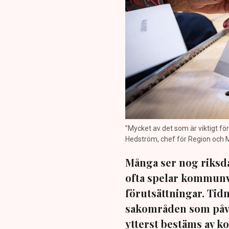
”Mycket av det som är viktigt f
Hedström, chef för Region och M
Många ser nog riksda
ofta spelar kommunva
förutsättningar. Tidn
sakområden som påve
ytterst bestäms av 