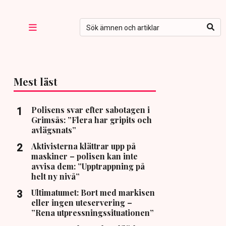
Mest läst
Polisens svar efter sabotagen i
Grimsås: ”Flera har gripits och
avlägsnats”
Aktivisterna klättrar upp på
maskiner – polisen kan inte
avvisa dem: ”Upptrappning på
helt ny nivå”
Ultimatumet: Bort med markisen
eller ingen uteservering –
”Rena utpressningssituationen”