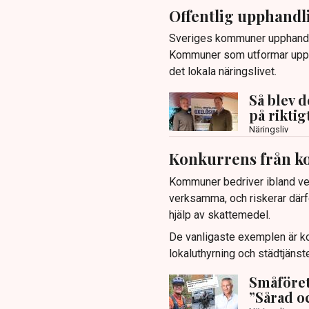
Offentlig upphandl
Sveriges kommuner upphandlar
Kommuner som utformar upphan
det lokala näringslivet.
Så blev d
på riktig
Näringsliv
Konkurrens från 
Kommuner bedriver ibland ve
verksamma, och riskerar därf
hjälp av skattemedel.
De vanligaste exemplen är ko
lokaluthyrning och städtjänste
Småföret
”Sårad o