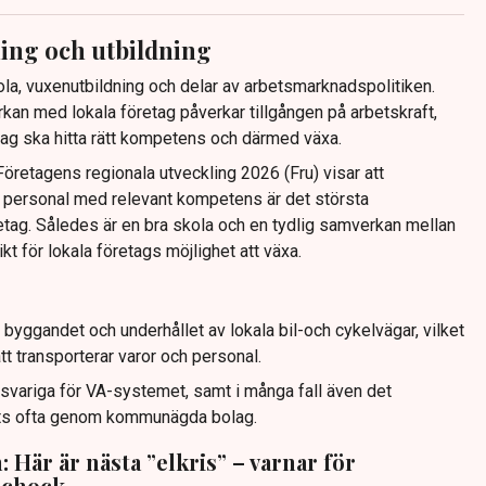
ing och utbildning
a, vuxenutbildning och delar av arbetsmarknadspolitiken.
kan med lokala företag påverkar tillgången på arbetskraft,
tag ska hitta rätt kompetens och därmed växa.
öretagens regionala utveckling 2026 (Fru) visar att
a personal med relevant kompetens är det största
öretag. Således är en bra skola och en tydlig samverkan mellan
ikt för lokala företags möjlighet att växa.
yggandet och underhållet av lokala bil-och cykelvägar, vilket
tt transporterar varor och personal.
ariga för VA-systemet, samt i många fall även det
öts ofta genom kommunägda bolag.
 Här är nästa ”elkris” – varnar för
schock