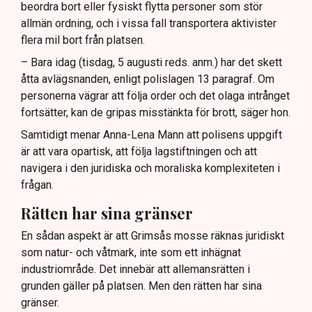
beordra bort eller fysiskt flytta personer som stör
allmän ordning, och i vissa fall transportera aktivister
flera mil bort från platsen.
– Bara idag (tisdag, 5 augusti reds. anm.) har det skett
åtta avlägsnanden, enligt polislagen 13 paragraf. Om
personerna vägrar att följa order och det olaga intrånget
fortsätter, kan de gripas misstänkta för brott, säger hon.
Samtidigt menar Anna-Lena Mann att polisens uppgift
är att vara opartisk, att följa lagstiftningen och att
navigera i den juridiska och moraliska komplexiteten i
frågan.
Rätten har sina gränser
En sådan aspekt är att Grimsås mosse räknas juridiskt
som natur- och våtmark, inte som ett inhägnat
industriområde. Det innebär att allemansrätten i
grunden gäller på platsen. Men den rätten har sina
gränser.