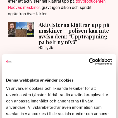
efter att aktivister har klättrat upp på
torvproducenten
Neovas maskiner
, grävt igen diken och spridit
ogräsfrön över täkten.
Aktivisterna klättrar upp på
maskiner – polisen kan inte
avvisa dem: ”Upptrappning
på helt ny nivå”
Näringsliv
AI-sammanfattning
Torvtäkten i Grimsås har stoppats av aktivister
sedan 28 juli.
Denna webbplats använder cookies
Polisen kritiseras för bristande agerande vid
Vi använder cookies och liknande tekniker för att
aktionerna.
utveckla våra tjänster, förbättra din användarupplevelse
Polisinspektör Anna-Lena Mann förklarar polisens
och anpassa innehållet och annonserna till våra
agerande på plats.
användare. Vi vidarebefordrar även information som
samlas in via cookies till de sociala medier och annons-
40 personer misstänks med cirka 120