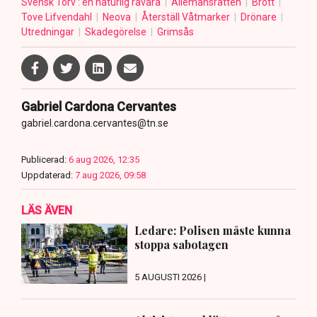
Svensk Torv : en naturlig råvara
Allemansrätten
Brott
Tove Lifvendahl
Neova
Återställ Våtmarker
Drönare
Utredningar
Skadegörelse
Grimsås
Gabriel Cardona Cervantes
gabriel.cardona.cervantes@tn.se
Publicerad:
6 aug 2026, 12:35
Uppdaterad:
7 aug 2026, 09:58
LÄS ÄVEN
Ledare: Polisen måste kunna
stoppa sabotagen
5 AUGUSTI 2026 |