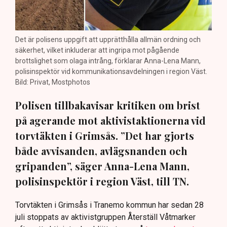
Det är polisens uppgift att upprätthålla allmän ordning och
säkerhet, vilket inkluderar att ingripa mot pågående
brottslighet som olaga intrång, förklarar Anna-Lena Mann,
polisinspektör vid kommunikationsavdelningen i region Väst.
Bild: Privat, Mostphotos
Polisen tillbakavisar kritiken om brist
på agerande mot aktivistaktionerna vid
torvtäkten i Grimsås. ”Det har gjorts
både avvisanden, avlägsnanden och
gripanden”, säger Anna-Lena Mann,
polisinspektör i region Väst, till TN.
Torvtäkten i Grimsås i Tranemo kommun har sedan 28
juli stoppats av aktivistgruppen Återställ Våtmarker