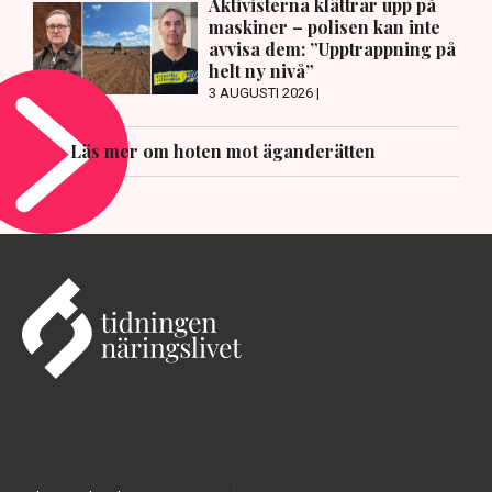
Aktivisterna klättrar upp på
maskiner – polisen kan inte
avvisa dem: ”Upptrappning på
helt ny nivå”
3 AUGUSTI 2026 |
Läs mer om hoten mot äganderätten