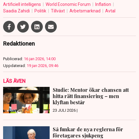
Artificiell intelligens
World Economic Forum
Inflation
Saadia Zahidi
Politik
Tillväxt
Arbetsmarknad
Avtal
Redaktionen
Publicerad:
16 jan 2026, 14:00
Uppdaterad:
19 jan 2026, 09:46
LÄS ÄVEN
Studie: Mentor ökar chansen att
hitta rätt finansiering – men
klyftan består
23 JULI 2026 |
Så funkar de nya reglerna för
företagares sjukpeng