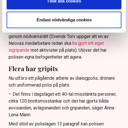
Tillåt alla cookies
Enligt Anna-Lena Mann, polisinspektör vid
kommunikationsavdelningen i region Väst, har
Endast nödvändiga cookies
verksamhetsutövaren, eller dennes ordningsvakter, rätt
att be personer lämna platsen och skydda sin egendom
genom nödvärnsrätt (Svensk Torv uppger att en av
Neovas medarbetare redan ska
ha gjort ett eget
ingripande
mot aktivister på plats). Utöver det har
polisen egna befogenheter att agera.
Flera har gripits
Nu utförs ett pågående arbete av dialogpolis, drönare
och uniformerad polis på plats.
– Det finns i dagsläget ett 40-tal misstänkta personer,
cirka 120 brottsmisstankar och det har gjorts både
avvisanden, avlägsnanden och gripanden, säger Anna-
Lena Mann.
Med stöd av polislagen 13 paragraf kan polisen