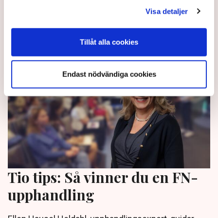
fortsätta: ”Inget blir bättre om man bara väntar”,
Visa detaljer
säger han till DI.
1 year ago |
Av: Redaktionen
Tillåt alla cookies
Endast nödvändiga cookies
Tio tips: Så vinner du en FN-
upphandling