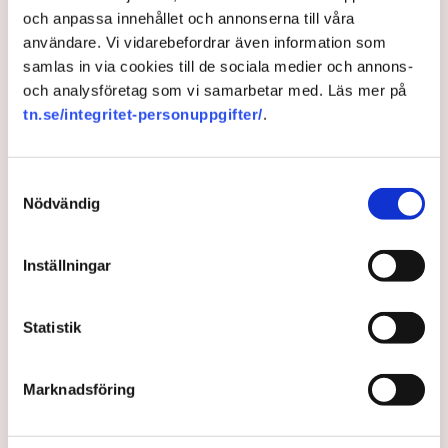
och anpassa innehållet och annonserna till våra
1 year ago |
Av: Redaktionen
användare. Vi vidarebefordrar även information som
samlas in via cookies till de sociala medier och annons-
och analysföretag som vi samarbetar med. Läs mer på
tn.se/integritet-personuppgifter/
.
Samtyckesval
Nödvändig
Inställningar
78-åringens butik brann upp
Statistik
– fortsätter ändå
Marknadsföring
Göran Brinkebacks 130-åriga verksamhet brann ned
till grunden i juli 2024. Men 78-åringen har valt att