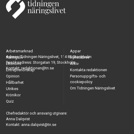
Arbetsmarknad
Appar
Adress: Tidningen Näringslivet, 114 82 Stockholm
Näringsliv
Nyhetsbrev
Besöksadress: Storgatan 19, Stockholm
Ekonomi
Arkiv
Kontakt: redaktionen@tn.se
Entreprenörskap
Kontakta redaktionen
Opinion
Personuppgifts- och
cookiepolicy
Hållbarhet
Om Tidningen Näringslivet
Utrikes
Krönikor
Quiz
Chefredaktör och ansvarig utgivare:
Anna Dalqvist
Kontakt: anna.dalqvist@tn.se