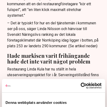
kommunen att en del restaurangföretagare ”kör ett
fulspel”, att ”en liten klick maximalt stretchar
systemet.”
– Det är typiskt för hur en del tjänstemän i kommunen
ser på oss, säger Linda Nilsson och hänvisar till
Svenskt Näringslivs ranking av det lokala
företagsklimatet där Norrköping idag ligger i botten, på
plats 253 av landets 290 kommuner. (Se artikel nedan)
Hade markisen varit frihängande
hade det inte varit något problem
Restaurang Linda Kula har nu ställt in hela
uteserveringsprojektet för i år. Serveringstillstånd finns
visserligen – om markisen tas bort – annars inget
tillstånd för uteservering.
– Det blev ju rena utpressningssituationen, säger Linda
Nilsson.
Denna webbplats använder cookies