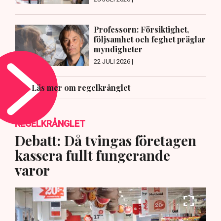
Professorn: Försiktighet,
följsamhet och feghet präglar
myndigheter
22 JULI 2026 |
Läs mer om regelkrånglet
REGELKRÅNGLET
Debatt: Då tvingas företagen
kassera fullt fungerande
varor