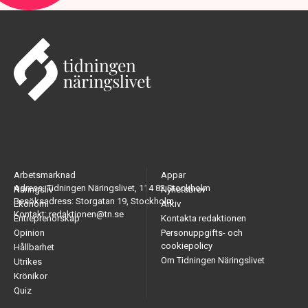
Arbetsmarknad
Appar
Adress: Tidningen Näringslivet, 114 82 Stockholm
Näringsliv
Nyhetsbrev
Besöksadress: Storgatan 19, Stockholm
Ekonomi
Arkiv
Kontakt: redaktionen@tn.se
Entreprenörskap
Kontakta redaktionen
Opinion
Personuppgifts- och
cookiepolicy
Hållbarhet
Om Tidningen Näringslivet
Utrikes
Krönikor
Quiz