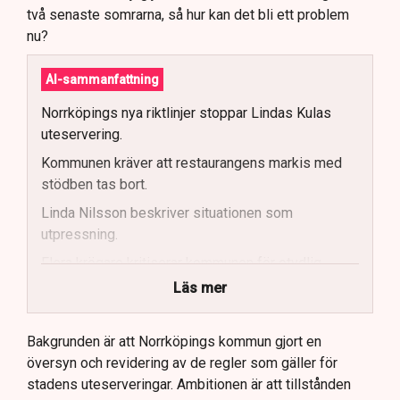
två senaste somrarna, så hur kan det bli ett problem
nu?
AI-sammanfattning
Norrköpings nya riktlinjer stoppar Lindas Kulas
uteservering.
Kommunen kräver att restaurangens markis med
stödben tas bort.
Linda Nilsson beskriver situationen som
utpressning.
Flera krögare kritiserar kommunen för otydlig
kommunikation.
Läs mer
Kommunen vill skapa enhetliga regler för
uteserveringar.
Bakgrunden är att Norrköpings kommun gjort en
översyn och revidering av de regler som gäller för
Lindas Kula ställer in uteserveringen för
stadens uteserveringar. Ambitionen är att tillstånden
sommaren.