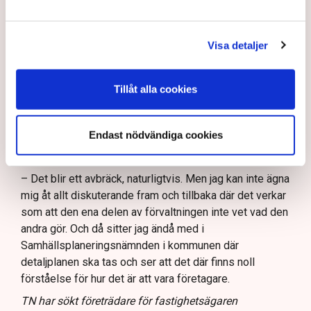
markisen tillhör fastigheten och inte restaurangen.
Alltså är det fastighetsägaren Stadsrum som har
ansvaret för den.
Visa detaljer
– Jag kan ju inte riva någon annans egendom. Jag vet
att de har varit i kontakt med kommunen men att de inte
Tillåt alla cookies
fått något svar. Inte heller det är särskilt konstigt när
det gäller kommunen, säger Linda Nilsson.
Endast nödvändiga cookies
Att du nu ställer in uteserveringen under sommaren,
hur påverkar det ekonomin?
– Det blir ett avbräck, naturligtvis. Men jag kan inte ägna
mig åt allt diskuterande fram och tillbaka där det verkar
som att den ena delen av förvaltningen inte vet vad den
andra gör. Och då sitter jag ändå med i
Samhällsplaneringsnämnden i kommunen där
detaljplanen ska tas och ser att det där finns noll
förståelse för hur det är att vara företagare.
TN har sökt företrädare för fastighetsägaren