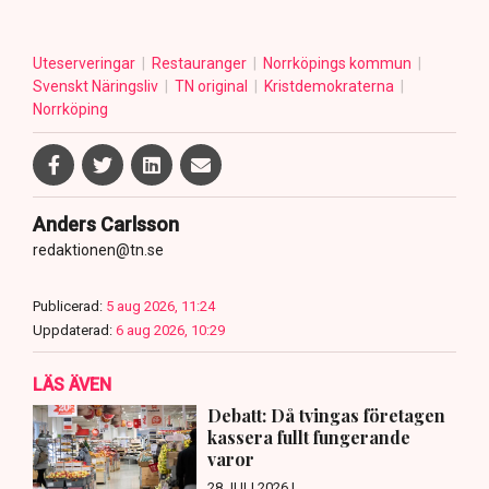
Uteserveringar
Restauranger
Norrköpings kommun
Svenskt Näringsliv
TN original
Kristdemokraterna
Norrköping
Anders Carlsson
redaktionen@tn.se
Publicerad:
5 aug 2026, 11:24
Uppdaterad:
6 aug 2026, 10:29
LÄS ÄVEN
Debatt: Då tvingas företagen
kassera fullt fungerande
varor
28 JULI 2026 |