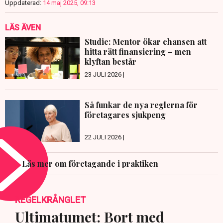
Uppdaterad:
14 maj 2025, 09:13
LÄS ÄVEN
Studie: Mentor ökar chansen att
hitta rätt finansiering – men
klyftan består
23 JULI 2026 |
Så funkar de nya reglerna för
företagares sjukpeng
22 JULI 2026 |
Läs mer om företagande i praktiken
REGELKRÅNGLET
Ultimatumet: Bort med