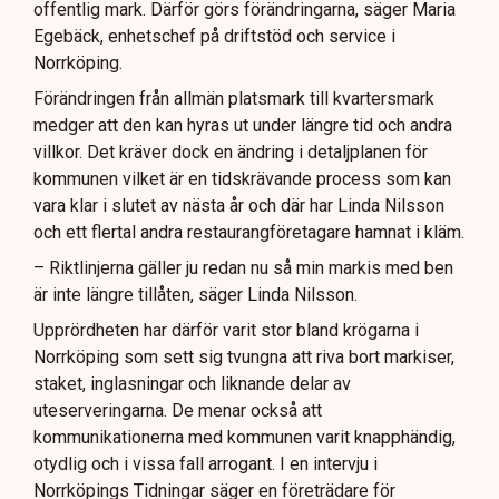
offentlig mark. Därför görs förändringarna, säger Maria
Egebäck, enhetschef på driftstöd och service i
Norrköping.
Förändringen från allmän platsmark till kvartersmark
medger att den kan hyras ut under längre tid och andra
villkor. Det kräver dock en ändring i detaljplanen för
kommunen vilket är en tidskrävande process som kan
vara klar i slutet av nästa år och där har Linda Nilsson
och ett flertal andra restaurangföretagare hamnat i kläm.
– Riktlinjerna gäller ju redan nu så min markis med ben
är inte längre tillåten, säger Linda Nilsson.
Upprördheten har därför varit stor bland krögarna i
Norrköping som sett sig tvungna att riva bort markiser,
staket, inglasningar och liknande delar av
uteserveringarna. De menar också att
kommunikationerna med kommunen varit knapphändig,
otydlig och i vissa fall arrogant. I en intervju i
Norrköpings Tidningar säger en företrädare för