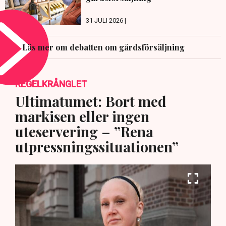
31 JULI 2026 |
Läs mer om debatten om gårdsförsäljning
REGELKRÅNGLET
Ultimatumet: Bort med
markisen eller ingen
uteservering – ”Rena
utpressningssituationen”