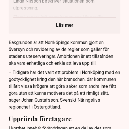
Linda Nilsson beskriver situationen som
utpressning.
Flera krögare kritiserar kommunen för otydlig
kommunikation.
Läs mer
Kommunen vill skapa enhetliga regler för
uteserveringar.
Bakgrunden är att Norrköpings kommun gjort en
översyn och revidering av de regler som gäller för
Lindas Kula ställer in uteserveringen för
stadens uteserveringar. Ambitionen är att tillstånden
sommaren.
ska vara enhetliga och enkla att leva upp till.
– Tidigare har det varit ett problem i Norrköping med en
godtycklighet kring den här branschen, där kommunen
tillåtit vissa krögare att göra saker som andra inte fått
göra utan att kunna motivera det på ett rimligt sätt,
säger Johan Gustafsson, Svenskt Näringslivs
regionchef i Östergötland.
Upprörda företagare
I korthet innebär förändringen att en del av det som