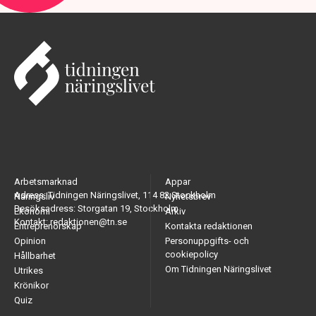
Arbetsmarknad
Appar
Adress: Tidningen Näringslivet, 114 82 Stockholm
Näringsliv
Nyhetsbrev
Besöksadress: Storgatan 19, Stockholm
Ekonomi
Arkiv
Kontakt: redaktionen@tn.se
Entreprenörskap
Kontakta redaktionen
Opinion
Personuppgifts- och
cookiepolicy
Hållbarhet
Om Tidningen Näringslivet
Utrikes
Krönikor
Quiz