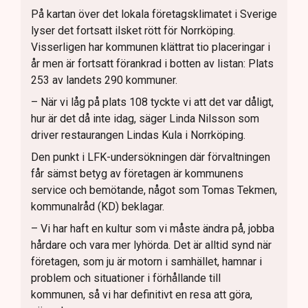
På kartan över det lokala företagsklimatet i Sverige
lyser det fortsatt ilsket rött för Norrköping.
Visserligen har kommunen klättrat tio placeringar i
år men är fortsatt förankrad i botten av listan: Plats
253 av landets 290 kommuner.
– När vi låg på plats 108 tyckte vi att det var dåligt,
hur är det då inte idag, säger Linda Nilsson som
driver restaurangen Lindas Kula i Norrköping.
Den punkt i LFK-undersökningen där förvaltningen
får sämst betyg av företagen är kommunens
service och bemötande, något som Tomas Tekmen,
kommunalråd (KD) beklagar.
– Vi har haft en kultur som vi måste ändra på, jobba
hårdare och vara mer lyhörda. Det är alltid synd när
företagen, som ju är motorn i samhället, hamnar i
problem och situationer i förhållande till
kommunen, så vi har definitivt en resa att göra,