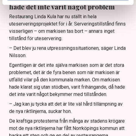
hade det inte varit något problem
Restaurang Linda Kula har nu ställt in hela
uteserveringsprojektet för i år. Serveringstillstånd finns
visserligen – om markisen tas bort – annars inget
tillstånd för uteservering.
– Det blev ju rena utpressningssituationen, säger Linda
Nilsson.
Egentligen är det inte själva markisen som är det stora
problemet, det är de fyra benen som när markisen är
utfälld vilar på den kommunala marken. Om markisen
hade klarat sig utan stödben, varit frihängande, då hade
det inte varit något bekymmer med tillstånden.
– Jag kan ju tycka att det är lite väl hård tillämpning av
de nya riktlinjerna, suckar hon.
De kraftiga protesterna från många av stadens krögare
mot de nya riktlinjerna har fått Norrköpings kommun att
backa ett steg och ge en del av restaurangerna