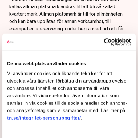
kallas allmän platsmark ändras till att bli så kallad
kvartersmark. Allmän platsmark är till för allmänheten
och kan bara upplåtas för annan verksamhet, till
exempel en uteservering, under begränsad tid och får
inte ha alltför omfattande konstruktioner som väggar
och inglasning.
– Det har funnits konstruktioner runt uteserveringarna
som inte varit öppna och sådana är inte tillåtna på
Denna webbplats använder cookies
offentlig mark. Därför görs förändringarna, säger Maria
Vi använder cookies och liknande tekniker för att
Egebäck, enhetschef på driftstöd och service i
utveckla våra tjänster, förbättra din användarupplevelse
Norrköping.
och anpassa innehållet och annonserna till våra
Förändringen från allmän platsmark till kvartersmark
användare. Vi vidarebefordrar även information som
medger att den kan hyras ut under längre tid och andra
samlas in via cookies till de sociala medier och annons-
villkor. Det kräver dock en ändring i detaljplanen för
och analysföretag som vi samarbetar med. Läs mer på
kommunen vilket är en tidskrävande process som kan
tn.se/integritet-personuppgifter/
.
vara klar i slutet av nästa år och där har Linda Nilsson
och ett flertal andra restaurangföretagare hamnat i kläm.