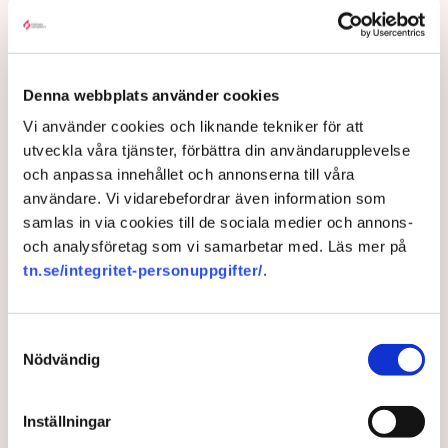
vänder i dörren och företag tvingas agera
kontrollanter i stället för värdar, rapporterar DN.
1 month ago |
Av: Redaktionen
Denna webbplats använder cookies
Vi använder cookies och liknande tekniker för att
utveckla våra tjänster, förbättra din användarupplevelse
och anpassa innehållet och annonserna till våra
användare. Vi vidarebefordrar även information som
samlas in via cookies till de sociala medier och annons-
och analysföretag som vi samarbetar med. Läs mer på
tn.se/integritet-personuppgifter/
.
Samtyckesval
Bryggeri hade för stor skylt –
Nödvändig
fick varning av kommunen:
Inställningar
”Fundamentalt galet”