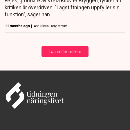
Fejes, grundare av Vreta Kloster Bryggeri, tycker att
kritiken är överdriven. ”Lagstiftningen uppfyller sin
funktion”, säger han.
11 months ago |
Av: Olivia Bergström
Läs in fler artiklar