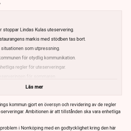
?
er stoppar Lindas Kulas uteservering.
staurangens markis med stödben tas bort.
 situationen som utpressning.
r kommunen för otydlig kommunikation.
etliga regler för uteserveringar.
uteserveringen för sommaren.
Läs mer
ings kommun gjort en översyn och revidering av de regler
serveringar. Ambitionen är att tillstånden ska vara enhetliga
tt problem i Norrköping med en godtycklighet kring den här