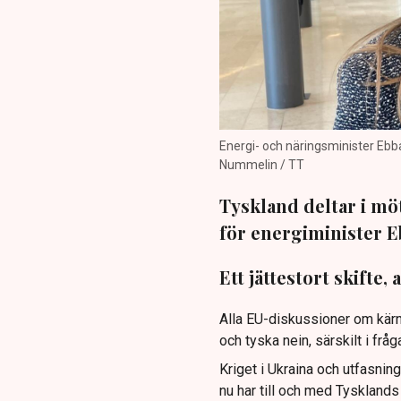
Energi- och näringsminister Ebb
Nummelin / TT
Tyskland deltar i mö
för energiminister E
Ett jättestort skifte,
Alla EU-diskussioner om kärnk
och tyska nein, särskilt i frå
Kriget i Ukraina och utfasnin
nu har till och med Tysklands