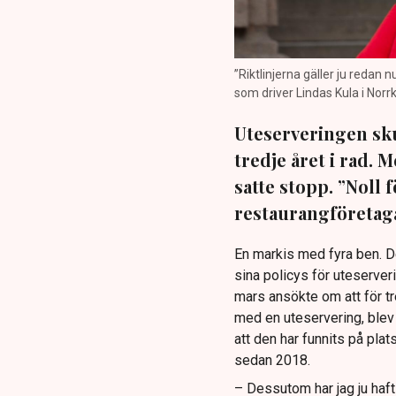
”Riktlinjerna gäller ju redan 
som driver Lindas Kula i Norrk
Uteserveringen sku
tredje året i rad.
satte stopp. ”Noll 
restaurangföretaga
En markis med fyra ben. 
sina policys för uteserver
mars ansökte om att för t
med en uteservering, blev 
att den har funnits på plat
sedan 2018.
– Dessutom har jag ju haf