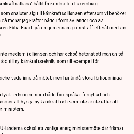
kärnkraftsallians” hållit frukostmöte i Luxemburg.
r som ansluter sig till kärnkraftsalliansen eftersom vi behöver
h då menar jag krafter både i form av länder och av
daren Ebba Busch på en gemensam pressträff efteråt med sin
.
inte medlem i alliansen och har också betonat att man än så
öd till ny kärnkraftsteknik, som till exempel för
Reiche sade inne på mötet, men har ändå stora förhoppningar
en tysk ledning nu som både förespråkar förnybart och
kommer att bygga ny kärnkraft och som inte är ute efter att
r ministern.
EU-länderna också ett vanligt energiministermöte där främst