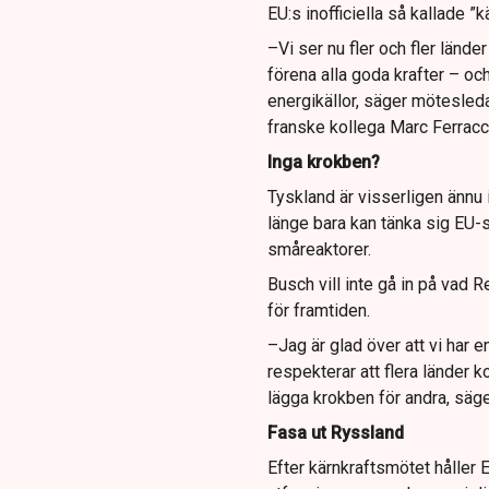
EU:s inofficiella så kallade ”
–Vi ser nu fler och fler lände
förena alla goda krafter – oc
energikällor, säger mötesle
franske kollega Marc Ferracci
Inga krokben?
Tyskland är visserligen ännu 
länge bara kan tänka sig EU-st
småreaktorer.
Busch vill inte gå in på vad 
för framtiden.
–Jag är glad över att vi har 
respekterar att flera länder 
lägga krokben för andra, säge
Fasa ut Ryssland
Efter kärnkraftsmötet håller 