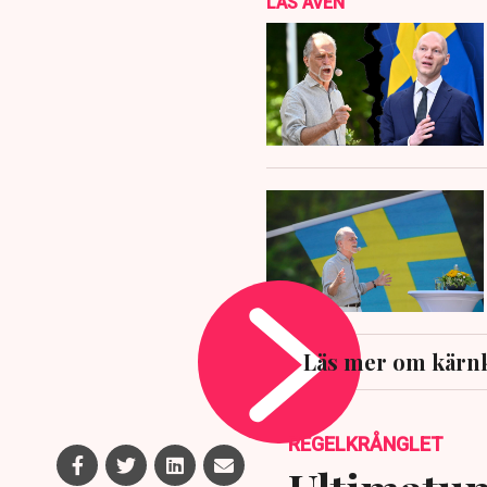
LÄS ÄVEN
Läs mer om kärnk
REGELKRÅNGLET