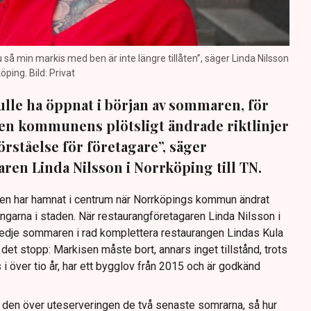
nu så min markis med ben är inte längre tillåten”, säger Linda Nilsson
öping. Bild: Privat
lle ha öppnat i början av sommaren, för
 Men kommunens plötsligt ändrade riktlinjer
förståelse för företagare”, säger
ren Linda Nilsson i Norrköping till TN.
Den har hamnat i centrum när Norrköpings kommun ändrat
ingarna i staden. När restaurangföretagaren Linda Nilsson i
redje sommaren i rad komplettera restaurangen Lindas Kula
det stopp: Markisen måste bort, annars inget tillstånd, trots
s i över tio år, har ett bygglov från 2015 och är godkänd
t den över uteserveringen de två senaste somrarna, så hur