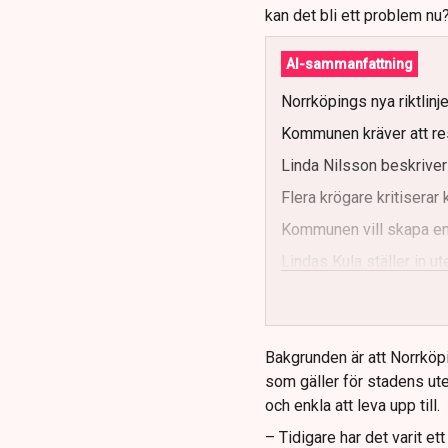
kan det bli ett problem nu
AI-sammanfattning
Norrköpings nya riktlinj
Kommunen kräver att re
Linda Nilsson beskriver
Flera krögare kritisera
Kommunen vill skapa enh
Lindas Kula ställer in 
Bakgrunden är att Norrköp
som gäller för stadens ute
och enkla att leva upp till.
– Tidigare har det varit e