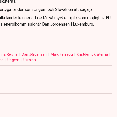
skuteras.
ertyga länder som Ungern och Slovakien att säga ja.
tt alla länder känner att de får så mycket hjälp som möjligt av EU
U:s energikommissionär Dan Jørgensen i Luxemburg.
rina Reiche
Dan Jørgensen
Marc Ferracci
Kristdemokraterna
and
Ungern
Ukraina