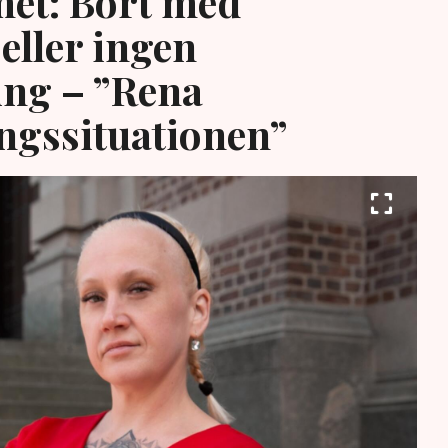
et: Bort med
eller ingen
ing – ”Rena
ngssituationen”