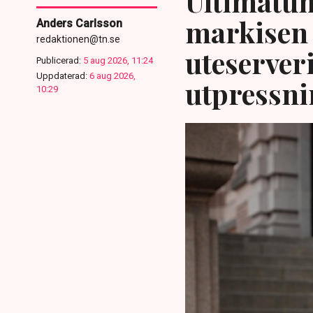
Ultimatum
markisen 
Anders Carlsson
redaktionen@tn.se
uteserver
Publicerad:
5 aug 2026, 11:24
Uppdaterad:
6 aug 2026,
utpressni
10:29