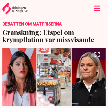
DEBATTEN OM MATPRISERNA
Granskning: Utspel om
krympflation var missvisande