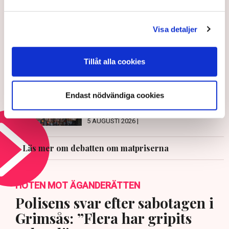
Uppdaterad:
9 jun 2025, 08:45
Visa detaljer
LÄS ÄVEN
Därför kan matpriserna bli högre igen
9 AUGUSTI 2026 |
Tillåt alla cookies
Matpriserna sjunker – ner sex
Endast nödvändiga cookies
procent senaste året
5 AUGUSTI 2026 |
Läs mer om debatten om matpriserna
HOTEN MOT ÄGANDERÄTTEN
Polisens svar efter sabotagen i
Grimsås: ”Flera har gripits