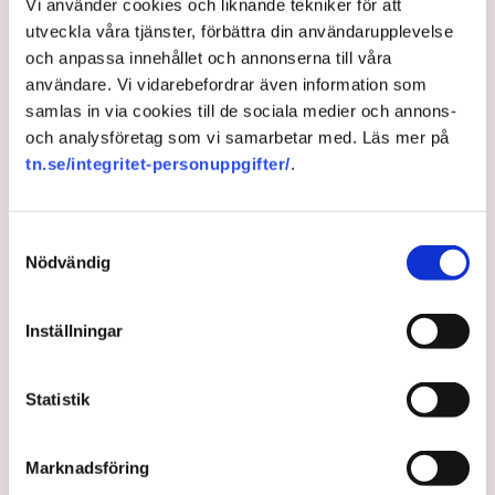
Vi använder cookies och liknande tekniker för att
– En normalstor matbutik har 10 000 varor ungefär, så det är
utveckla våra tjänster, förbättra din användarupplevelse
väldigt många varor som inte påverkas av det här. Det är ett
och anpassa innehållet och annonserna till våra
fenomen som uppmärksammas mycket, men det påverkar
användare. Vi vidarebefordrar även information som
egentligen inte konsumenternas plånböcker på något stort
samlas in via cookies till de sociala medier och annons-
sätt, säger han till SVT Nyheter.
och analysföretag som vi samarbetar med. Läs mer på
tn.se/integritet-personuppgifter/
.
SVT Nyheter: Vänsterpartiet och Socialdemokraterna gör
politik av krympflation – flera påståenden är missvisande
Samtyckesval
Nödvändig
Politik
Socialdemokraterna
Vänsterpartiet
Konsument
Nooshi Dadgostar
Magdalena Andersson
Inflation
Inställningar
Statistik
Redaktionen
Marknadsföring
Publicerad:
5 jun 2025, 16:30