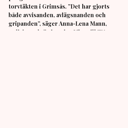
torvtäkten i Grimsås. ”Det har gjorts
både avvisanden, avlägsnanden och
gripanden”, säger Anna-Lena Mann,
polisinspektör i region Väst, till TN.
Torvtäkten i Grimsås i Tranemo kommun har sedan 28
juli stoppats av aktivistgruppen Återställ Våtmarker
efter att aktivister har klättrat upp på
torvproducenten
Neovas maskiner
, grävt igen diken och spridit
ogräsfrön över täkten.
Aktivisterna klättrar upp på
maskiner – polisen kan inte
avvisa dem: ”Upptrappning
på helt ny nivå”
Näringsliv
AI-sammanfattning