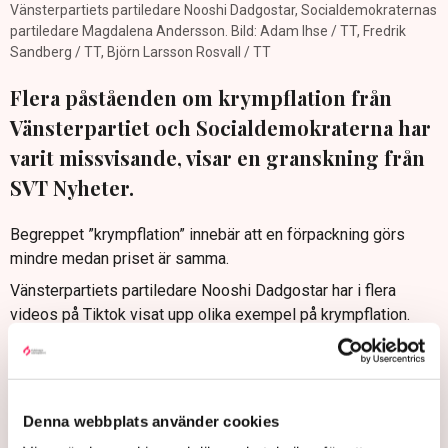
Vänsterpartiets partiledare Nooshi Dadgostar, Socialdemokraternas
partiledare Magdalena Andersson. Bild: Adam Ihse / TT, Fredrik
Sandberg / TT, Björn Larsson Rosvall / TT
Flera påståenden om krympflation från
Vänsterpartiet och Socialdemokraterna har
varit missvisande, visar en granskning från
SVT Nyheter.
Begreppet ”krympflation” innebär att en förpackning görs
mindre medan priset är samma.
Vänsterpartiets partiledare Nooshi Dadgostar har i flera
videos på Tiktok visat upp olika exempel på krympflation.
Men enligt SVT:s granskning har flera av de minskningar som
hon visat upp skett för över fem år sedan, det vill säga innan
den nuvarande debatten om matpriserna blossade upp.
Prisökningarna handlar snarare om inflation, menar forskaren
Denna webbplats använder cookies
Fredrik Lange vid Handelshögskolan.