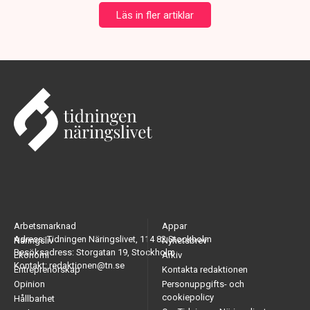
Läs in fler artiklar
Arbetsmarknad
Appar
Adress: Tidningen Näringslivet, 114 82 Stockholm
Näringsliv
Nyhetsbrev
Besöksadress: Storgatan 19, Stockholm
Ekonomi
Arkiv
Kontakt: redaktionen@tn.se
Entreprenörskap
Kontakta redaktionen
Opinion
Personuppgifts- och
cookiepolicy
Hållbarhet