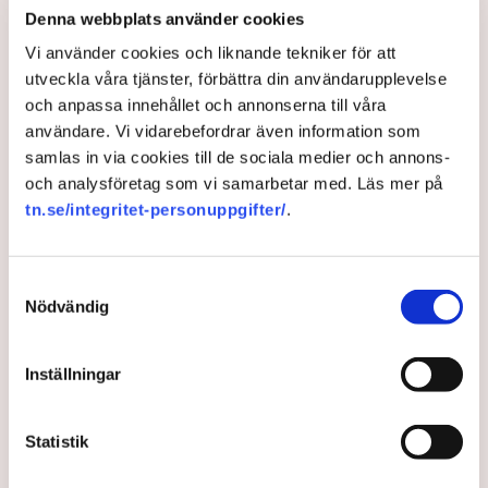
Denna webbplats använder cookies
gäller matpriserna, skriver Peter Wennblad på SvD:s
ledarsida.
Vi använder cookies och liknande tekniker för att
utveckla våra tjänster, förbättra din användarupplevelse
3 months ago |
Av: Redaktionen
och anpassa innehållet och annonserna till våra
användare. Vi vidarebefordrar även information som
samlas in via cookies till de sociala medier och annons-
och analysföretag som vi samarbetar med. Läs mer på
tn.se/integritet-personuppgifter/
.
Samtyckesval
Nödvändig
Inställningar
Uppmaningen: Aktiesparande
ska uppmuntras – inte
Statistik
motarbetas