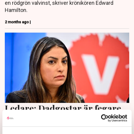
en rödgrön valvinst, skriver krönikören Edward
Hamilton.
2 months ago |
Ledare: Dadgostar är fegare
än Mamdani
Vänsterpartiet undviker att vara konkreta när det