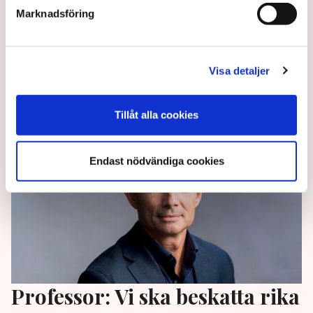
Marknadsföring
”Sverige är ett föredöme i Europa vad gäller folkligt
aktiesparande”, skriver Henrik Westman på Di:s
ledarsida.
Visa detaljer
3 months ago |
Av: Redaktionen
Tillåt alla cookies
Endast nödvändiga cookies
Professor: Vi ska beskatta rika