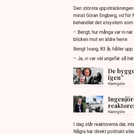
Den största uppsträckningen 
minst Göran Engberg, vd för N
behandlat det elsystem som d
– Bengt, hur många var ni när 
blicken mot en äldre herre.
Bengt Ivung, 83 år, håller upp
– Ja, vi var väl ungefär så hä
De byggde
igen”
Näringsliv
Ingenjör
reaktore
Näringsliv
I dag står reaktorerna där, i
Några har direkt politiskt ell