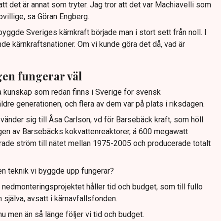
tt det är annat som tryter. Jag tror att det var Machiavelli som
 ovillige, sa Göran Engberg.
yggde Sveriges kärnkraft började man i stort sett från noll. I
nde kärnkraftsnationer. Om vi kunde göra det då, vad är
en fungerar väl
a kunskap som redan finns i Sverige för svensk
dre generationen, och flera av dem var på plats i riksdagen.
vänder sig till Åsa Carlson, vd för Barsebäck kraft, som höll
en av Barsebäcks kokvattenreaktorer, á 600 megawatt
rade ström till nätet mellan 1975-2005 och producerade totalt
den teknik vi byggde upp fungerar?
edmonteringsprojektet håller tid och budget, som till fullo
 själva, avsatt i kärnavfallsfonden.
ännu men än så länge följer vi tid och budget.