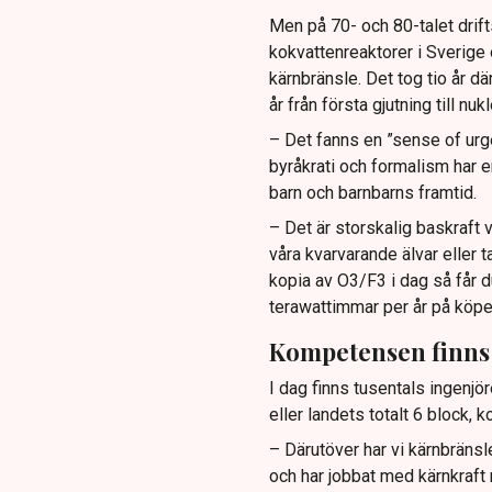
Men på 70- och 80-talet drif
kokvattenreaktorer i Sverige 
kärnbränsle. Det tog tio år d
år från första gjutning till n
– Det fanns en ”sense of urg
byråkrati och formalism har 
barn och barnbarns framtid.
– Det är storskalig baskraft 
våra kvarvarande älvar eller t
kopia av O3/F3 i dag så får d
terawattimmar per år på köpe
Kompetensen finns
I dag finns tusentals ingenjör
eller landets totalt 6 block, 
– Därutöver har vi kärnbräns
och har jobbat med kärnkraft