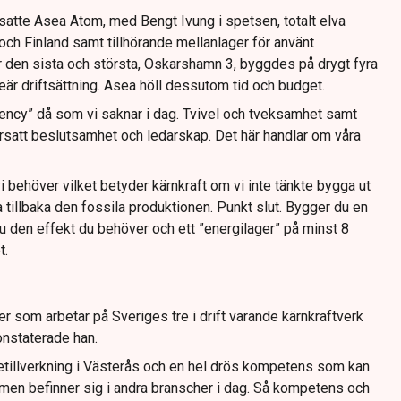
tsatte Asea Atom, med Bengt Ivung i spetsen, totalt elva
och Finland samt tillhörande mellanlager för använt
är den sista och största, Oskarshamn 3, byggdes på drygt fyra
ukleär driftsättning. Asea höll dessutom tid och budget.
ency” då som vi saknar i dag. Tvivel och tveksamhet samt
ersatt beslutsamhet och ledarskap. Det här handlar om våra
vi behöver vilket betyder kärnkraft om vi inte tänkte bygga ut
a tillbaka den fossila produktionen. Punkt slut. Bygger du en
u den effekt du behöver och ett ”energilager” på minst 8
t.
er som arbetar på Sveriges tre i drift varande kärnkraftverk
konstaterade han.
letillverkning i Västerås och en hel drös kompetens som kan
 men befinner sig i andra branscher i dag. Så kompetens och