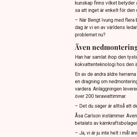
kunskap finns vilket betyder a
sa att inget är enkelt för den
– När Bengt Ivung med flera b
dag är vi en av världens leda
problemet nu?
Även nedmontering
Han har samlat ihop den tyst
kokvattenteknologi hos den äl
En av de andra äldre herrarna 
en dragning om nedmontering
vardera. Anläggningen levere
över 200 terawattimmar.
– Det du säger är alltså att 
Åsa Carlson instämmer. Även n
betalats av kärnkraftsbolagen
– Ja, vi är ju inte helt i mål 