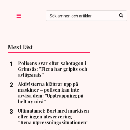
Mest läst
Polisens svar efter sabotagen i
Grimsås: ”Flera har gripits och
avlägsnats”
Aktivisterna klättrar upp på
maskiner – polisen kan inte
avvisa dem: ”Upptrappning på
helt ny nivå”
Ultimatumet: Bort med markisen
eller ingen uteservering –
”Rena utpressningssituationen”