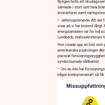
Nyligen hölls ett riksdagsse
samlade i stort sett hela bra
leverantörer samt näringslive
– Jätteinspirerande. Att det 
visar att vi har kommit långt. 
energisamtalen var för två och
Lundbäck, statssekreterare ti
Hon visade upp en bild som
amerikanska psykologen Abra
placerat försörjningstrygghet
symboliserade hållbarhet.
– Om du inte har försörjnings
någon konkurrenskraft så får 