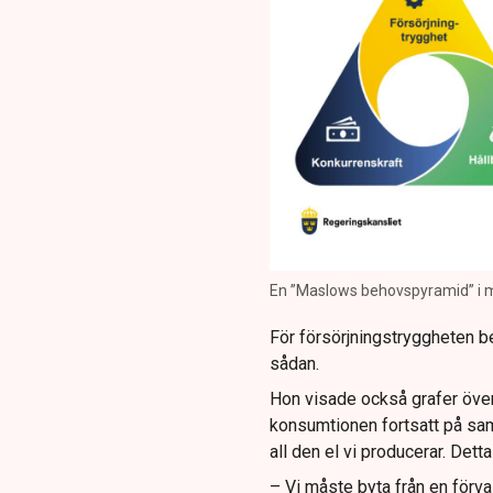
En ”Maslows behovspyramid” i mo
För försörjningstryggheten be
sådan.
Hon visade också grafer över
konsumtionen fortsatt på sam
all den el vi producerar. Detta
– Vi måste byta från en förval