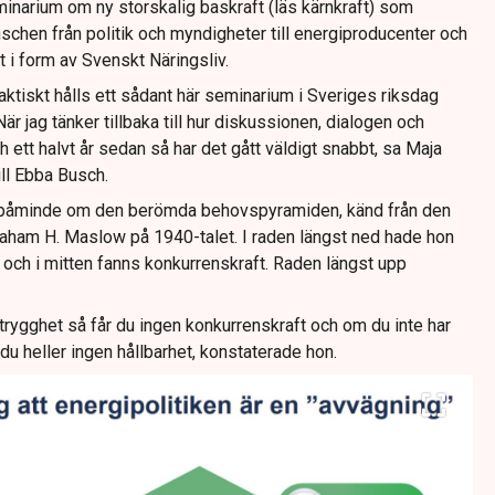
minarium om ny storskalig baskraft (läs kärnkraft) som
nschen från politik och myndigheter till energiproducenter och
t i form av Svenskt Näringsliv.
faktiskt hålls ett sådant här seminarium i Sveriges riksdag
När jag tänker tillbaka till hur diskussionen, dialogen och
 ett halvt år sedan så har det gått väldigt snabbt, sa Maja
ll Ebba Busch.
 påminde om den berömda behovspyramiden, känd från den
ham H. Maslow på 1940-talet. I raden längst ned hade hon
 och i mitten fanns konkurrenskraft. Raden längst upp
trygghet så får du ingen konkurrenskraft och om du inte har
du heller ingen hållbarhet, konstaterade hon.