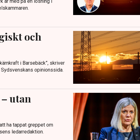
rk är med på en lösning i
delskammaren.
giskt och
kärnkraft i Barsebäck”, skriver
å Sydsvenskans opinionssida.
 – utan
att ha tappat greppet om
ssens ledarredaktion.