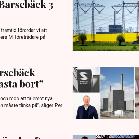
 Barsebäck 3
 framtid förordar vi att
flera M-företrädare på
arsebäck
asta bort”
 och redo att ta emot nya
man måste tänka på”, säger Per