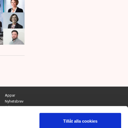
Appar
Nyhetsbrev
Arkiv
Kontakta redaktionen
Personuppgifts- och cookiepolicy
Tillåt alla cookies
Om Tidningen Näringslivet