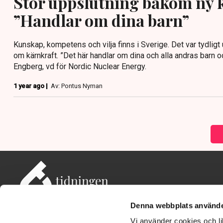
Stor uppslutning bakom ny 
”Handlar om dina barn”
Kunskap, kompetens och vilja finns i Sverige. Det var tydlig
om kärnkraft. ”Det här handlar om dina och alla andras barn o
Engberg, vd för Nordic Nuclear Energy.
1 year ago |
Av: Pontus Nyman
Denna webbplats använde
Vi använder cookies och lik