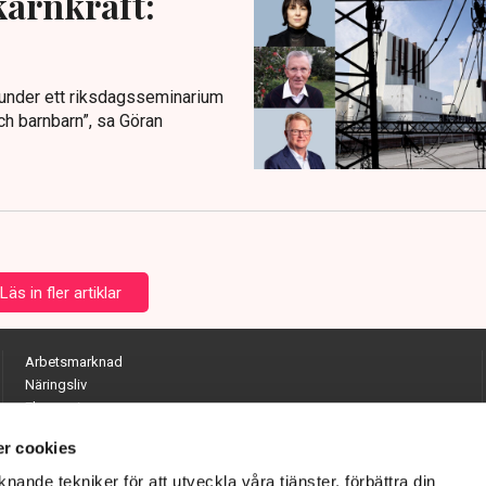
kärnkraft:
t under ett riksdagsseminarium
ch barnbarn”, sa Göran
Läs in fler artiklar
Arbetsmarknad
Näringsliv
Ekonomi
Entreprenörskap
r cookies
Opinion
Hållbarhet
nande tekniker för att utveckla våra tjänster, förbättra din