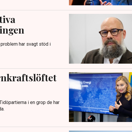
tiva
ringen
 problem har svagt stöd i
ärnkraftslöftet
u Tidöpartierna i en grop de har
da.