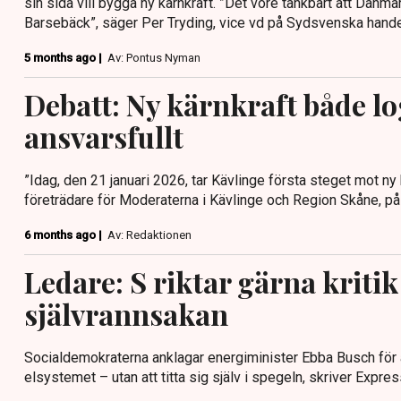
sin sida vill bygga ny kärnkraft. ”Det vore tänkbart att Danma
Barsebäck”, säger Per Tryding, vice vd på Sydsvenska han
5 months ago |
Av: Pontus Nyman
Debatt: Ny kärnkraft både lo
ansvarsfullt
”Idag, den 21 januari 2026, tar Kävlinge första steget mot ny 
företrädare för Moderaterna i Kävlinge och Region Skåne, p
6 months ago |
Av: Redaktionen
Ledare: S riktar gärna kritik
självrannsakan
Socialdemokraterna anklagar energiminister Ebba Busch för 
elsystemet – utan att titta sig själv i spegeln, skriver Expre