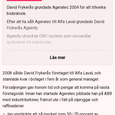
David Frykerås grundade Ageratec 2004 för att tillverka
biobränsle.
Efter att ha sålt Ageratec till Alfa Laval grundade David
Frykerås Againity.
Againity utvecklar ORC-system som omvandlar
spillvärme till elektricitet.
Företagets system har installerats på 60 platser, främst
i Skandinavien.
Läs mer
Againity växer organiskt och planerar en ny stor fabrik i
Norrköping.
2008 sålde David Frykerås företaget till Alfa Laval, och
stannade kvar i bolaget i fem år som general manager.
Försäljningen gav honom tid och pengar att komma på nästa
företagsidé. Innan han startade Ageratec jobbade han på ABB
med industriturbiner, främst ute i fält på oljeriggar och
raffinaderier.
– Jag upptäckte att så mycket som 50–70 procent av