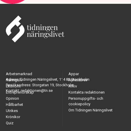
Arbetsmarknad
Appar
Adress: Tidningen Näringslivet, 114 82 Stockholm
Näringsliv
Nyhetsbrev
Besöksadress: Storgatan 19, Stockholm
Ekonomi
Arkiv
Kontakt: redaktionen@tn.se
Entreprenörskap
Kontakta redaktionen
Opinion
Personuppgifts- och
cookiepolicy
Hållbarhet
Om Tidningen Näringslivet
Utrikes
Krönikor
Quiz