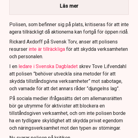
brottsmisstankar kopplade.
Läs mer
Polisen använder drönare och uniformerad polis
för att dokumentera bevis.
Polisen, som befinner sig på plats, kritiseras för att inte
agera tillräckligt då aktionerna kan fortgå för öppen ridå.
Samtidigt är polisarbetet komplext när det gäller
att navigera juridiska rättigheter och gränser.
Rickard Axdorff på Svensk Torv, anser att polisens
resurser
inte är tillräckliga
för att skydda verksamheten
och personalen.
I en
ledare i Svenska Dagbladet
skrev Tove Lifvendahl
att polisen ”behöver utveckla sina metoder för att
skydda tillståndsgivna verksamheter” mot sabotage,
och varnade för att det annars råder ”djungelns lag”.
På sociala medier ifrågasätts det om allemansrätten
bör ge utrymme för aktivister att blockera en
tillståndsgiven verksamhet, och om inte polisen borde
ha en tydligare skyldighet att skydda privat egendom
och näringsverksamhet mot den typen av störningar.
Nu svarar polisen på kritiken.