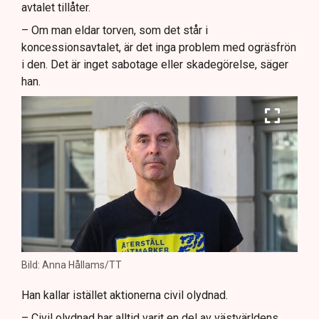
avtalet tillåter.
– Om man eldar torven, som det står i
koncessionsavtalet, är det inga problem med ogräsfrön
i den. Det är inget sabotage eller skadegörelse, säger
han.
Bild: Anna Hållams/TT
Han kallar istället aktionerna civil olydnad.
– Civil olydnad har alltid varit en del av västvärldens