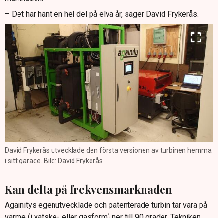
– Det har hänt en hel del på elva år, säger David Frykerås.
David Frykerås utvecklade den första versionen av turbinen hemma
i sitt garage. Bild: David Frykerås
Kan delta på frekvensmarknaden
Againitys egenutvecklade och patenterade turbin tar vara på
värme (i vätske- eller gasform) ner till 90 grader. Tekniken