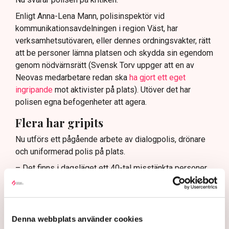
Enligt Anna-Lena Mann, polisinspektör vid
kommunikationsavdelningen i region Väst, har
verksamhetsutövaren, eller dennes ordningsvakter, rätt
att be personer lämna platsen och skydda sin egendom
genom nödvärnsrätt (Svensk Torv uppger att en av
Neovas medarbetare redan ska
ha gjort ett eget
ingripande
mot aktivister på plats). Utöver det har
polisen egna befogenheter att agera.
Flera har gripits
Nu utförs ett pågående arbete av dialogpolis, drönare
och uniformerad polis på plats.
– Det finns i dagsläget ett 40-tal misstänkta personer,
cirka 120 brottsmisstankar och det har gjorts både
avvisanden, avlägsnanden och gripanden, säger Anna-
Lena Mann.
Denna webbplats använder cookies
Med stöd av polislagen 13 paragraf kan polisen