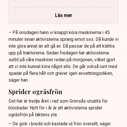
Rickard Axdorff från Svensk Torv varnar för ett
stort ekonomiskt sabotage.
Läs mer
Dialogpolisen på plats står maktlös inför
aktivisternas handlingar.
– På onsdagen hann vi knappt köra maskinerna i 45
minuter innan aktivisterna sprang emot oss. Då kunde vi
Frågor kvarstår om finansiering av illegal aktivism.
inte göra annat än att gå av. Då passar de på att klättra
upp på traktorerna. Sedan fredagen har aktivisterna
suttit på våra maskiner redan på morgonen, vilket gjort
att vi inte kunnat köra något alls. De går också runt med
spadar på flera håll och gräver igen avvattningsdiken,
säger han.
Sprider ogräsfrön
Det här är tredje året i rad som Grimsås utsätts för
blockader. Nytt för i år är att aktivisterna sprider
ogräsfrön på täktens yta.
– De gick i bredd och kastade ut frön överallt, säger