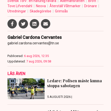
Svensk Torv : en naturlig råvara
Allemansrätten
Brott
Tove Lifvendahl
Neova
Återställ Våtmarker
Drönare
Utredningar
Skadegörelse
Grimsås
Gabriel Cardona Cervantes
gabriel.cardona.cervantes@tn.se
Publicerad:
6 aug 2026, 12:35
Uppdaterad:
7 aug 2026, 09:58
LÄS ÄVEN
Ledare: Polisen måste kunna
stoppa sabotagen
5 AUGUSTI 2026 |