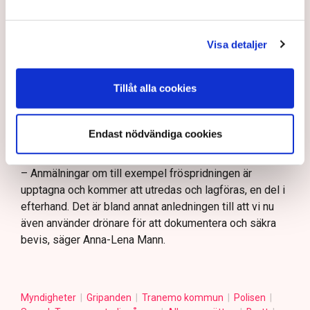
– Demonstrationsrätten är grundlagsskyddad även på
Grimsås mosse, men den ger inte rätt att blockera
Visa detaljer
maskiner, sabotera utrustning eller förstöra
ekonomiska värden, säger Anna-Lena Mann.
Ogräsfröspridningen och de igengrävda dikena kan
Tillåt alla cookies
utredas som skadegörelse eller sabotage. Men för att
polisen ska kunna inleda en utredning direkt på plats
Endast nödvändiga cookies
krävs att brottet pågår eller nyss har avslutats, samt
konkreta bevis eller utpekade misstänkta.
– Anmälningar om till exempel fröspridningen är
upptagna och kommer att utredas och lagföras, en del i
efterhand. Det är bland annat anledningen till att vi nu
även använder drönare för att dokumentera och säkra
bevis, säger Anna-Lena Mann.
Myndigheter
Gripanden
Tranemo kommun
Polisen