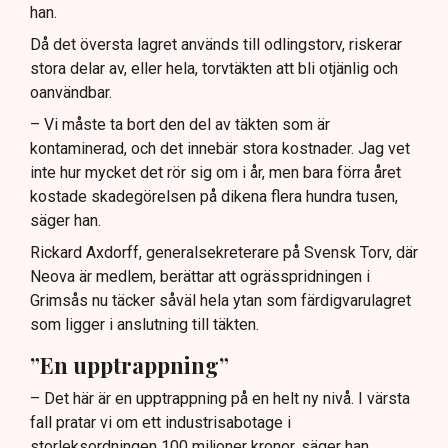
han.
Då det översta lagret används till odlingstorv, riskerar
stora delar av, eller hela, torvtäkten att bli otjänlig och
oanvändbar.
– Vi måste ta bort den del av täkten som är
kontaminerad, och det innebär stora kostnader. Jag vet
inte hur mycket det rör sig om i år, men bara förra året
kostade skadegörelsen på dikena flera hundra tusen,
säger han.
Rickard Axdorff, generalsekreterare på Svensk Torv, där
Neova är medlem, berättar att ogrässpridningen i
Grimsås nu täcker såväl hela ytan som färdigvarulagret
som ligger i anslutning till täkten.
”En upptrappning”
– Det här är en upptrappning på en helt ny nivå. I värsta
fall pratar vi om ett industrisabotage i
storleksordningen 100 miljoner kronor, säger han.