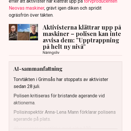
efter att aktivister har klättrat upp på
torvproducenten
Neovas maskiner
, grävt igen diken och spridit
ogräsfrön över täkten.
Aktivisterna klättrar upp på
maskiner – polisen kan inte
avvisa dem: ”Upptrappning
på helt ny nivå”
Näringsliv
AI-sammanfattning
Torvtäkten i Grimsås har stoppats av aktivister
sedan 28 juli.
Polisen kritiseras för bristande agerande vid
aktionerna.
Polisinspektör Anna-Lena Mann förklarar polisens
agerande på plats.
40 personer misstänks med cirka 120