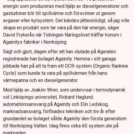
energin som produceras med hjälp av dieselgeneratorer och
gasturbiner blir till spillvärme och försvinner ut genom
avgaser eller kylsystem. Det kändes jätteonödigt, så jag ville
skapa en produkt som tar vara på den här energin, säger
David Frykerås när Tidningen Näringslivet träffar honom i
Againitys fabriker i Norrköping.
Sagt och gjort, dagen efter att han slutade på Ageratec
registrerade han bolaget Againity. Hemma i sitt garage
jobbade han på att ta fram ett OCR-system (Organic Rankine
Cycle) som kunde ta vara på spillvärmen från hans
värmepanna och en dieselgenerator.
Med hjälp av Joakim Wren, som undervisar i termodynamik
vid Linköpings universitet, Rickard Haglund,
automationsansvarig på Againity och Elin Ledskog,
marknadsansvarig, förfinades tekniken och tre år efter
grundandet av bolaget sålde Againity den första generatorn
till Norrköping Vatten. Idag finns cirka 60 system ute på
marknaden.