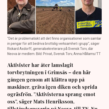
"Det är problematiskt att det finns organisationer som samlar
in pengar för att bedriva brottslig verksamhet i grupp", säger
Rickard Axdorff, generalsekreterare på Svensk Torv, där
Neova är medlem. Bild: Privat, Svensk Torv, Anna Hållams/TT
Aktivister har åter lamslagit
torvbrytningen i Grimsås – den här
gången genom att klättra upp på
maskiner, gräva igen diken och sprida
ogräsfrön. ”Aktivisterna sprang emot
oss”, säger Mats Henriksson,
tillståndsansvarig på Neova, till TN. Nu