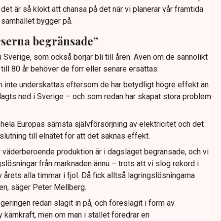
 det är så klokt att chansa på det när vi planerar vår framtida
 samhället bygger på.
rserna begränsade”
i Sverige, som också börjar bli till åren. Även om de sannolikt
ill 80 år behöver de förr eller senare ersättas.
 inte underskattas eftersom de har betydligt högre effekt än
 lagts ned i Sverige – och som redan har skapat stora problem
ela Europas sämsta självförsörjning av elektricitet och det
lutning till elnätet för att det saknas effekt.
 väderberoende produktion är i dagsläget begränsade, och vi
ingslösningar från marknaden ännu – trots att vi slog rekord i
 årets alla timmar i fjol. Då fick alltså lagringslösningarna
en, säger Peter Mellberg.
geringen redan slagit in på, och föreslagit i form av
ny kärnkraft, men om man i stället föredrar en