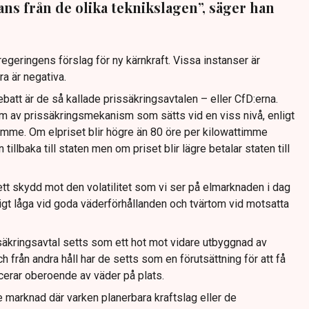
rans från de olika teknikslagen”, säger han
regeringens förslag för ny kärnkraft. Vissa instanser är
ra är negativa.
att är de så kallade prissäkringsavtalen – eller CfD:erna.
rm av prissäkringsmekanism som sätts vid en viss nivå, enligt
timme. Om elpriset blir högre än 80 öre per kilowattimme
illbaka till staten men om priset blir lägre betalar staten till
tt skydd mot den volatilitet som vi ser på elmarknaden i dag
ldigt låga vid goda väderförhållanden och tvärtom vid motsatta
ssäkringsavtal setts som ett hot mot vidare utbyggnad av
 från andra håll har de setts som en förutsättning för att få
cerar oberoende av väder på plats.
 marknad där varken planerbara kraftslag eller de