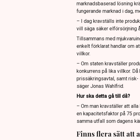
marknadsbaserad lösning kräv
fungerande marknad i dag, me
– I dag kravställs inte produ
vill säga säker elförsörjning å
Tillsammans med mjukvaruing
enkelt förklarat handlar om at
villkor.
– Om staten kravställer produc
konkurrens på lika villkor. D
prissäkringsavtal, samt risk- 
säger Jonas Wahlfrid.
Hur ska detta gå till då?
– Om man kravställer att alla 
en kapacitetsfaktor på 75 pro
samma utfall som dagens kär
Finns flera sätt att