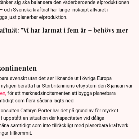
 tänker sig ska balansera den väderberoende elproduktionen
 – och Svenska kraftnät har länge inskärpt allvaret i
yggs just planerbar elproduktion.
ftnät: ”Vi har larmat i fem år – behövs mer
 kontinenten
ra svenskt utan det ser liknande ut i övriga Europa.
nyligen berätta hur Storbritanniens elsystem den 8 januari var
en,
för att marknadsincitamenten att bygga planerbara
mtidigt som flera sådana lagts ned.
onsulten Cathryn Porter har det på grund av för mycket
t uppstått en situation där kapaciteten vid dåliga
näna samtidigt som inte tillräckligt med planerbara kraftverk
ingar tillkommit.