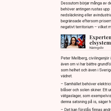
Dessutom börjar många av de 
behöver antingen rustas upp e
nedsläckning eller avindustri
begränsade eftersom priserna 
negativt territorium – vilket
Experten
elsystem
Näringsliv
Peter Mellberg, civilingenjö
även om vi har bättre grundfö
som helhet och även i Sveri
vädret.
– Samhället behöver elektricit
blåser och solen skiner. Ett 
vätgaslager, som exempelvis H
denna satsning på is, säger ha
– Det kan förstås finnas andr