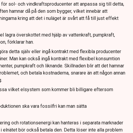
för sol- och vindkraftsproducenter att anpassa sig till detta,
ten hamnar då på den som bygger, vilket innebär att
arna kring att det i nuläget är svårt att få till just effekt
l lagra överskottet med hjälp av vattenkraft, pumpkraft,
on, förklarar han.
ra detta själv eller ingå kontrakt med flexibla producenter
biner. Man kan också ingå kontrakt med flexibel konsumtion
nter, pumpkraft och liknande. Skillnaden blir att det hamnar
problemet, och betala kostnaderna, snarare än att någon annan
.
issa vilket elsystem som kommer bli billigare eftersom
duktionen ska vara fossilfri kan man sätta
ring och rotationsenergi kan hanteras i separata marknader
elnätet bör också betala den. Detta löser inte alla problem