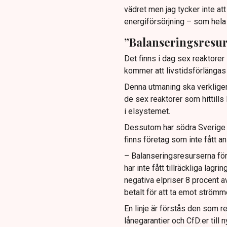
vädret men jag tycker inte att
energiförsörjning – som hela
”Balanseringsresu
Det finns i dag sex reaktorer 
kommer att livstidsförlängas t
Denna utmaning ska verkligen
de sex reaktorer som hittills
i elsystemet.
Dessutom har södra Sverige h
finns företag som inte fått ans
– Balanseringsresurserna för
har inte fått tillräckliga lagr
negativa elpriser 8 procent av
betalt för att ta emot strömm
En linje är förstås den som re
lånegarantier och CfD:er till 