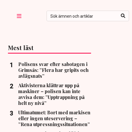
Mest läst
Polisens svar efter sabotagen i
Grimsås: ”Flera har gripits och
avlägsnats”
Aktivisterna klättrar upp på
maskiner – polisen kan inte
avvisa dem: ”Upptrappning på
helt ny nivå”
Ultimatumet: Bort med markisen
eller ingen uteservering –
”Rena utpressningssituationen”