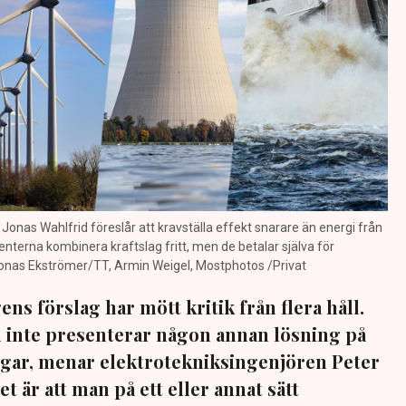
Jonas Wahlfrid föreslår att kravställa effekt snarare än energi från
nterna kombinera kraftslag fritt, men de betalar själva för
Jonas Ekströmer/TT, Armin Weigel, Mostphotos /Privat
s förslag har mött kritik från flera håll.
 inte presenterar någon annan lösning på
gar, menar elektrotekniksingenjören Peter
t är att man på ett eller annat sätt