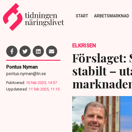
START
ARBETSMARKNAD
ELKRISEN
Förslaget: 
stabilt – u
Pontus Nyman
pontus.nyman@tn.se
marknade
Publicerad:
10 feb 2025, 14:57
Uppdaterad:
11 feb 2025, 11:15