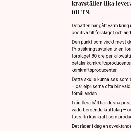
kravställer lika leve
till TN.
Debatten har gått varm kring 
positiva till förslaget och and
Den punkt som väckt mest deb
Prissäkringsavtalen är en fo
förslaget 80 öre per kilowat
betalar kärnkraftsproducenten t
kärnkraftsproducenten.
Detta skulle kunna ses som e
– där elpriserna ofta blir vä
förhållanden.
Från flera håll har dessa pri
väderberoende kraftslag – och
fossilfri kärnkraft som produ
Det råder i dag en avvaktande