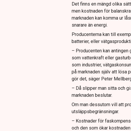
Det finns en mängd olika sätt 
men kostnaden för balanskraf
marknaden kan komma ur låsning
snarare än energi.
Producenterna kan till exempe
batterier, eller vätgasprodukti
– Producenten kan antingen gö
som vattenkraft eller gastur
som industrier, vätgaskonsume
på marknaden själv att lösa 
gör det, säger Peter Mellberg
– Då slipper man sitta och g
marknaden beslutar.
Om man dessutom vill att pro
utsläppsbegränsningar.
– Kostnader för faskompense
och den som ökar kostnaden i 