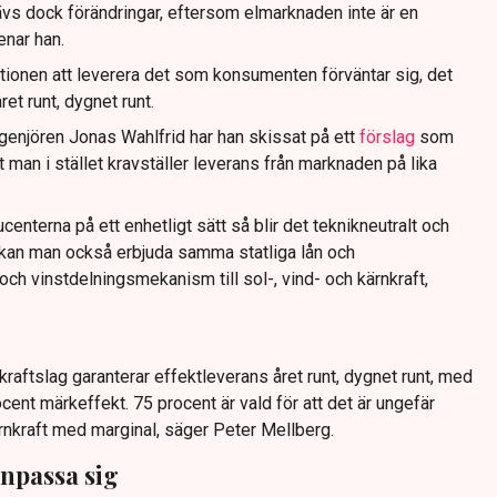
s dock förändringar, eftersom elmarknaden inte är en
nar han.
ktionen att leverera det som konsumenten förväntar sig, det
ret runt, dygnet runt.
enjören Jonas Wahlfrid har han skissat på ett
förslag
som
t man i stället kravställer leverans från marknaden på lika
enterna på ett enhetligt sätt så blir det teknikneutralt och
å kan man också erbjuda samma statliga lån och
och vinstdelningsmekanism till sol-, vind- och kärnkraft,
kraftslag garanterar effektleverans året runt, dygnet runt, med
cent märkeffekt. 75 procent är vald för att det är ungefär
nkraft med marginal, säger Peter Mellberg.
 anpassa sig