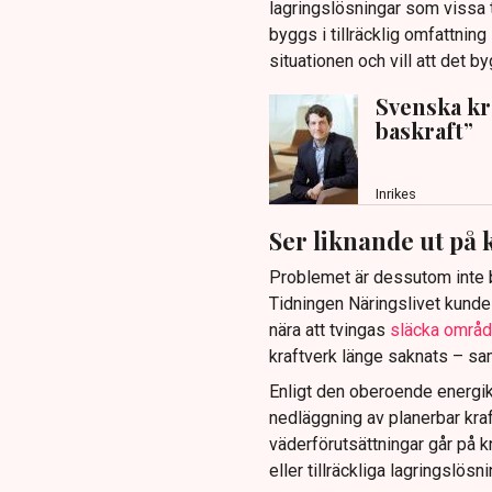
lagringslösningar som vissa
byggs i tillräcklig omfattning
situationen och vill att det b
Svenska kra
baskraft”
Inrikes
Ser liknande ut på
Problemet är dessutom inte ba
Tidningen Näringslivet kunde 
nära att tvingas
släcka områd
kraftverk länge saknats – sa
Enligt den oberoende energik
nedläggning av planerbar kraf
väderförutsättningar går på k
eller tillräckliga lagringslösn