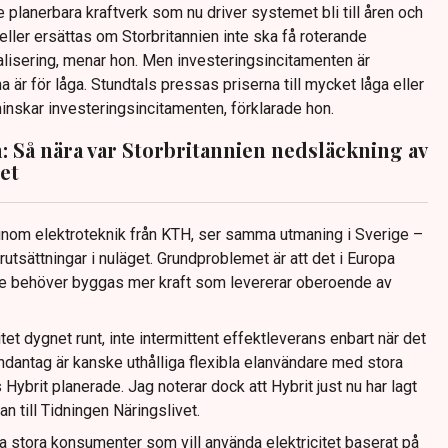
planerbara kraftverk som nu driver systemet bli till åren och
ller ersättas om Storbritannien inte ska få roterande
alisering, menar hon. Men investeringsincitamenten är
är för låga. Stundtals pressas priserna till mycket låga eller
 minskar investeringsincitamenten, förklarade hon.
: Så nära var Storbritannien nedsläckning av
et
r inom elektroteknik från KTH, ser samma utmaning i Sverige –
rutsättningar i nuläget. Grundproblemet är att det i Europa
ge behöver byggas mer kraft som levererar oberoende av
et dygnet runt, inte intermittent effektleverans enbart när det
undantag är kanske uthålliga flexibla elanvändare med stora
ybrit planerade. Jag noterar dock att Hybrit just nu har lagt
n till Tidningen Näringslivet.
a stora konsumenter som vill använda elektricitet baserat på