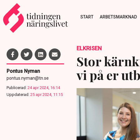
START
ARBETSMARKNAD
ELKRISEN
Stor kärnk
vi på er u
Pontus Nyman
pontus.nyman@tn.se
Publicerad:
24 apr 2024, 16:14
Uppdaterad:
25 apr 2024, 11:15