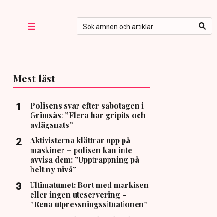
Mest läst
Polisens svar efter sabotagen i
Grimsås: ”Flera har gripits och
avlägsnats”
Aktivisterna klättrar upp på
maskiner – polisen kan inte
avvisa dem: ”Upptrappning på
helt ny nivå”
Ultimatumet: Bort med markisen
eller ingen uteservering –
”Rena utpressningssituationen”