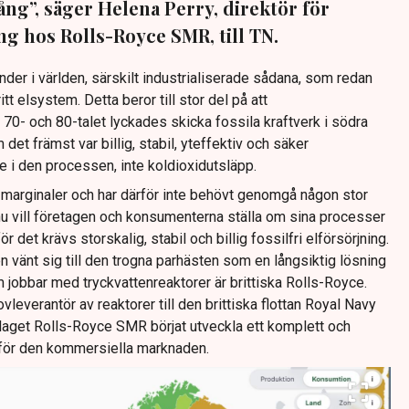
gång”, säger Helena Perry, direktör för
ng hos Rolls-Royce SMR, till TN.
änder i världen, särskilt industrialiserade sådana, som redan
itt elsystem. Detta beror till stor del på att
70- och 80-talet lyckades skicka fossila kraftverk i södra
det främst var billig, stabil, yteffektiv och säker
e i den processen, inte koldioxidutsläpp.
arginaler och har därför inte behövt genomgå någon stor
u vill företagen och konsumenterna ställa om sina processer
för det krävs storskalig, stabil och billig fossilfri elförsörjning.
n vänt sig till den trogna parhästen som en långsiktig lösning
 jobbar med tryckvattenreaktorer är brittiska Rolls-Royce.
vleverantör av reaktorer till den brittiska flottan Royal Navy
aget Rolls-Royce SMR börjat utveckla ett komplett och
 för den kommersiella marknaden.