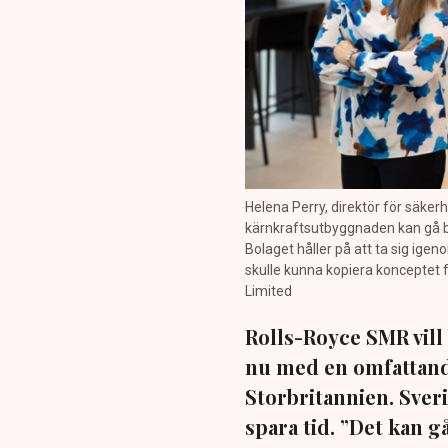
Helena Perry, direktör för säker
kärnkraftsutbyggnaden kan gå be
Bolaget håller på att ta sig ige
skulle kunna kopiera konceptet f
Limited
Rolls-Royce SMR vill 
nu med en omfattande
Storbritannien. Sver
spara tid. ”Det kan 