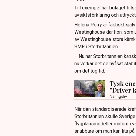
Till exempel har bolaget til
avsiktsförklaring och uttryckt
Helena Perry är faktiskt själ
Westinghouse där hon, som u
av Westinghouse stora kärnk
SMR i Storbritannien.
– Nu har Storbritannien kanske
nu verkar det se hyfsat stabi
om det tog tid.
Tysk ene
”Driver 
Näringsliv
När den standardiserade kraf
Storbritannien skulle Sverig
flygplansmodeller runtom i vä
snabbare om man kan lita på 