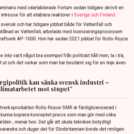
lsammans med väletablerade Fortum sedan tidigare skrivit en
 intresse för att etablera reaktorer i
Sverige och Finland.
v svensk och har tidigare jobbat både för Vattenfall och
tlånad av Vattenfall, arbetade med licensieringsprocessen
raftverk AP-1000. Hon har sedan 2021 jobbat för Rolls-Royce
 inte varit något bra exempel från politiskt håll men, ta i trä,
lt ut och det verkar som man har bestämt sig för en linje även
rgipolitik kan sänka svensk industri –
klimatarbetet mot stupet”
tverksprodukten Rolls-Royce SMR är färdiglicensierad i
e kunna kopiera konceptet precis som man gör med olika
rlden , menar hon. Det går att skala tekniken betydligt
varandra och duger det för Storbritannien borde det rimligen