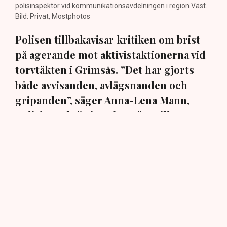
polisinspektör vid kommunikationsavdelningen i region Väst.
Bild: Privat, Mostphotos
Polisen tillbakavisar kritiken om brist
på agerande mot aktivistaktionerna vid
torvtäkten i Grimsås. ”Det har gjorts
både avvisanden, avlägsnanden och
gripanden”, säger Anna-Lena Mann,
polisinspektör i region Väst, till TN.
Torvtäkten i Grimsås i Tranemo kommun har sedan 28
juli stoppats av aktivistgruppen Återställ Våtmarker
efter att aktivister har klättrat upp på
torvproducenten
Neovas maskiner
, grävt igen diken och spridit
ogräsfrön över täkten.
Aktivisterna klättrar upp på
maskiner – polisen kan inte