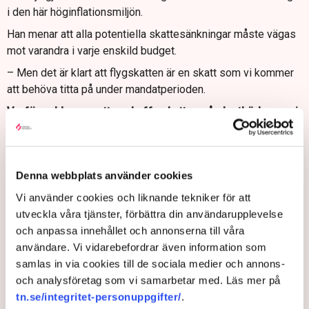
i den här höginflationsmiljön.
Han menar att alla potentiella skattesänkningar måste vägas
mot varandra i varje enskild budget.
– Men det är klart att flygskatten är en skatt som vi kommer
att behöva titta på under mandatperioden.
Varför valde man att avskaffa skatten på plastbärkassar i
stället för flygskatten?
– Dels är det ju fyra partier som förhandlar och det finns ju
olika tyngdpunkter på vilka skatter olika partier inom
Denna webbplats använder cookies
tidösamarbetet vill sänka.
Vi använder cookies och liknande tekniker för att
– Vi är överens om de stora problemen. Men när det kommer
utveckla våra tjänster, förbättra din användarupplevelse
ner på en del olika skatter så kan vi ha lite olika tyngdpunkt
och anpassa innehållet och annonserna till våra
var man behöver sänka.
användare. Vi vidarebefordrar även information som
Nyligen kunde Dagens Industri berätta att
samlas in via cookies till de sociala medier och annons-
Sverigedemokraterna vill utreda ett borttagande av
och analysföretag som vi samarbetar med. Läs mer på
flygskatten.
tn.se/integritet-personuppgifter/
.