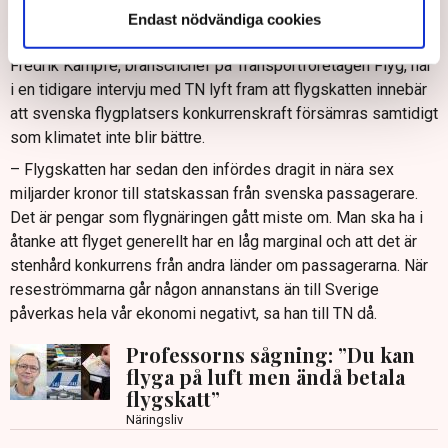
och för längre resor 315 eller 504 kronor per passagerare
Endast nödvändiga cookies
beroende på destinationsland.
Fredrik Kämpfe, branschchef på Transportföretagen Flyg, har
i en tidigare intervju med TN lyft fram att flygskatten innebär
att svenska flygplatsers konkurrenskraft försämras samtidigt
som klimatet inte blir bättre.
– Flygskatten har sedan den infördes dragit in nära sex
miljarder kronor till statskassan från svenska passagerare.
Det är pengar som flygnäringen gått miste om. Man ska ha i
åtanke att flyget generellt har en låg marginal och att det är
stenhård konkurrens från andra länder om passagerarna. När
reseströmmarna går någon annanstans än till Sverige
påverkas hela vår ekonomi negativt, sa han till TN då.
Professorns sågning: ”Du kan
flyga på luft men ändå betala
flygskatt”
Näringsliv