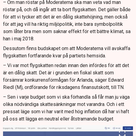
– Om man röstar på Moderaterna ska man veta vad man
röstar på, och då ingår att ta bort flygskatten. Det gäller både
för att vi tycker att det är en dålig skattehöjning, men också
för att jag vill ha riktig miljöpolitik, inte bara symbolpolitik
som låter bra men som saknar effekt för ett bättre klimat, sa
han i maj 2018.
Dessutom finns budskapet om att Moderaterna vill avskaffa
flygskatten fortfarande kvar på partiets hemsida.
– Vi var mot flygskatten redan innan den infördes för att det
är en dålig skatt. Det är i grunden en fiskal skatt som
försämrar konkurrensförmågan för Arlanda, säger Edward
Riedl (M), ordförande för riksdagens finansutskott, till TN.
– Sen i varje budget som vi ska förhandla så får man ju väga
olika nödvändiga skattesänkningar mot varandra. Och i ett
pressat läge som vi har varit med hög inflation då har vi haft
på oss att lägga en neutral eller åtstramande budget.