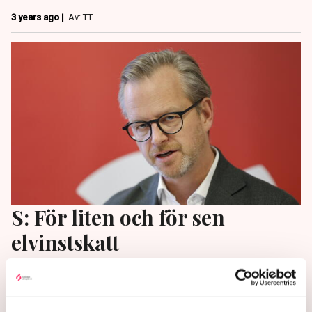
3 years ago |
Av: TT
S: För liten och för sen
elvinstskatt
En majoritet i finansutskott stödjer förslaget om en
tillfällig skatt på övervinster hos elproducenter. Den
väntas dra in 150 miljoner netto till staten.