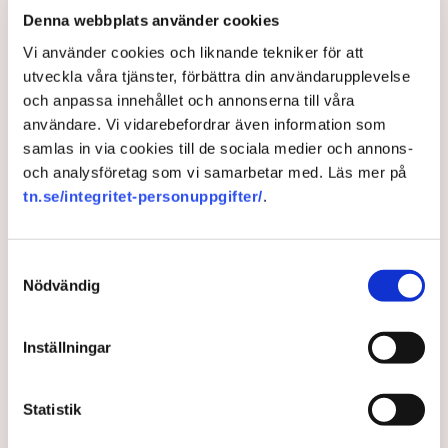
Denna webbplats använder cookies
3 years ago |
Av: TT
Vi använder cookies och liknande tekniker för att
utveckla våra tjänster, förbättra din användarupplevelse
och anpassa innehållet och annonserna till våra
användare. Vi vidarebefordrar även information som
samlas in via cookies till de sociala medier och annons-
och analysföretag som vi samarbetar med. Läs mer på
tn.se/integritet-personuppgifter/
.
Samtyckesval
Nödvändig
Nej till elräkningsakut – "inte
Inställningar
meningsfullt"
Statistik
Det blir ingen elräkningsakut för att hjälpa hushåll
och företag att betala sina elräkningar.