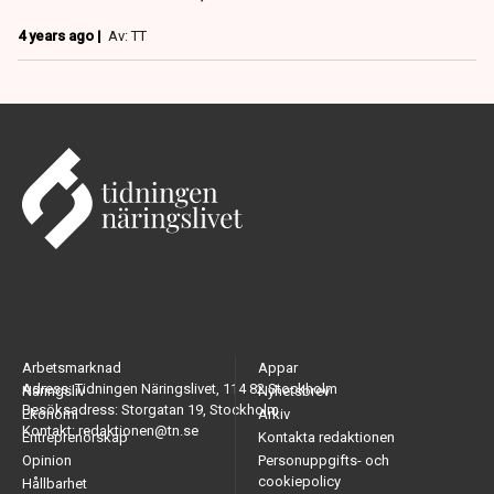
4 years ago |
Av: TT
Arbetsmarknad
Appar
Adress: Tidningen Näringslivet, 114 82 Stockholm
Näringsliv
Nyhetsbrev
Besöksadress: Storgatan 19, Stockholm
Ekonomi
Arkiv
Kontakt: redaktionen@tn.se
Entreprenörskap
Kontakta redaktionen
Opinion
Personuppgifts- och
cookiepolicy
Hållbarhet