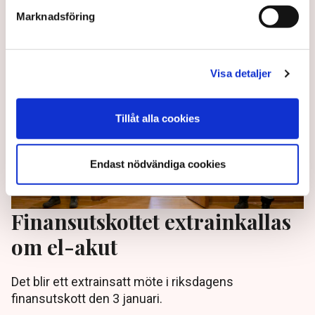
Marknadsföring
3 years ago |
Av: TT
Visa detaljer
Tillåt alla cookies
Endast nödvändiga cookies
Finansutskottet extrainkallas
om el-akut
Det blir ett extrainsatt möte i riksdagens
finansutskott den 3 januari.