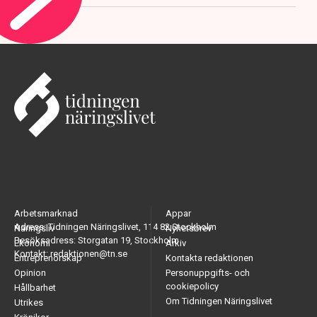
Arbetsmarknad
Appar
Adress: Tidningen Näringslivet, 114 82 Stockholm
Näringsliv
Nyhetsbrev
Besöksadress: Storgatan 19, Stockholm
Ekonomi
Arkiv
Kontakt: redaktionen@tn.se
Entreprenörskap
Kontakta redaktionen
Opinion
Personuppgifts- och
cookiepolicy
Hållbarhet
Om Tidningen Näringslivet
Utrikes