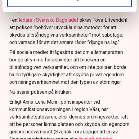
resurser
inte är tillräckliga
för att skydda verksamheten
och personalen.
I en
ledare i Svenska Dagbladet
skrev Tove Lifvendahl
att polisen ”behöver utveckla sina metoder för att
skydda tillståndsgivna verksamheter” mot sabotage,
och varnade för att det annars råder ”djungelns lag”.
På sociala medier ifrågasätts det om allemansrätten
bör ge utrymme för aktivister att blockera en
tillståndsgiven verksamhet, och om inte polisen borde
ha en tydligare skyldighet att skydda privat egendom
och näringsverksamhet mot den typen av störningar.
Nu svarar polisen på kritiken.
Enligt Anna-Lena Mann, polisinspektör vid
kommunikationsavdelningen i region Väst, har
verksamhetsutövaren, eller dennes ordningsvakter, rätt
att be personer lämna platsen och skydda sin egendom
genom nödvärnsrätt (Svensk Torv uppger att en av