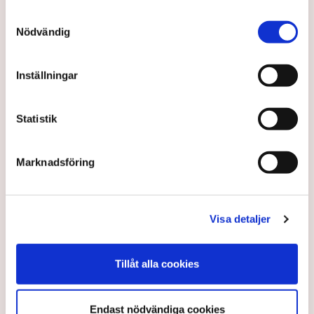
på helt ny nivå”
Samtyckesval
Näringsliv
Nödvändig
AI-sammanfattning
Inställningar
Torvtäkten i Grimsås har stoppats av aktivister
sedan 28 juli.
Statistik
Polisen kritiseras för bristande agerande vid
aktionerna.
Marknadsföring
Polisinspektör Anna-Lena Mann förklarar polisens
agerande på plats.
40 personer misstänks med cirka 120
brottsmisstankar kopplade.
Visa detaljer
Läs mer
Polisen använder drönare och uniformerad polis
för att dokumentera bevis.
Polisen, som befinner sig på plats, kritiseras för att inte
Tillåt alla cookies
agera tillräckligt då aktionerna kan fortgå för öppen ridå.
Samtidigt är polisarbetet komplext när det gäller
att navigera juridiska rättigheter och gränser.
Rickard Axdorff på Svensk Torv, anser att polisens
Endast nödvändiga cookies