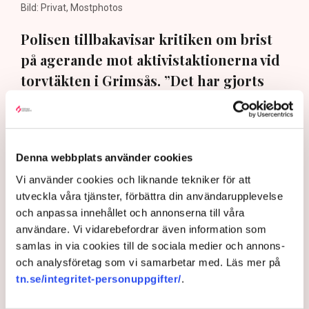
Bild: Privat, Mostphotos
Polisen tillbakavisar kritiken om brist
på agerande mot aktivistaktionerna vid
torvtäkten i Grimsås. ”Det har gjorts
både avvisanden, avlägsnanden och
gripanden”, säger Anna-Lena Mann,
polisinspektör i region Väst, till TN.
Denna webbplats använder cookies
Torvtäkten i Grimsås i Tranemo kommun har sedan 28
Vi använder cookies och liknande tekniker för att
juli stoppats av aktivistgruppen Återställ Våtmarker
utveckla våra tjänster, förbättra din användarupplevelse
efter att aktivister har klättrat upp på
torvproducenten
och anpassa innehållet och annonserna till våra
Neovas maskiner
, grävt igen diken och spridit
användare. Vi vidarebefordrar även information som
ogräsfrön över täkten.
samlas in via cookies till de sociala medier och annons-
och analysföretag som vi samarbetar med. Läs mer på
Aktivisterna klättrar upp på
tn.se/integritet-personuppgifter/
.
maskiner – polisen kan inte
avvisa dem: ”Upptrappning