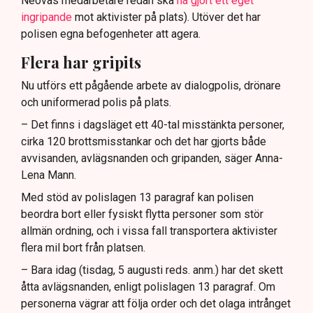
Neovas medarbetare redan ska
ha gjort ett eget
ingripande
mot aktivister på plats). Utöver det har
polisen egna befogenheter att agera.
Flera har gripits
Nu utförs ett pågående arbete av dialogpolis, drönare
och uniformerad polis på plats.
– Det finns i dagsläget ett 40-tal misstänkta personer,
cirka 120 brottsmisstankar och det har gjorts både
avvisanden, avlägsnanden och gripanden, säger Anna-
Lena Mann.
Med stöd av polislagen 13 paragraf kan polisen
beordra bort eller fysiskt flytta personer som stör
allmän ordning, och i vissa fall transportera aktivister
flera mil bort från platsen.
– Bara idag (tisdag, 5 augusti reds. anm.) har det skett
åtta avlägsnanden, enligt polislagen 13 paragraf. Om
personerna vägrar att följa order och det olaga intrånget