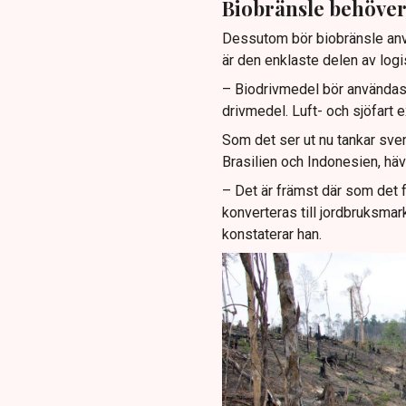
Biobränsle behöver
Dessutom bör biobränsle använ
är den enklaste delen av logist
– Biodrivmedel bör användas t
drivmedel. Luft- och sjöfart 
Som det ser ut nu tankar sve
Brasilien och Indonesien, hä
– Det är främst där som det 
konverteras till jordbruksmar
konstaterar han.