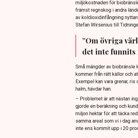
miljökostnaden för biobränsle
främst regnskog i andra länd
av koldioxidinfångning nytta
Stefan Wirsenius till Tidninge
”Om övriga värl
det inte funnit
Små mängder av biobränsle kan
kommer från rätt källor och at
Exempel kan vara grenar, ris
halm, hävdar han.
– Problemet är att nästan in
gjorde en beräkning och kund
miljon hektar för att täcka re
samma areal som vi i dag anvä
inte ens kommit upp i 20 pro