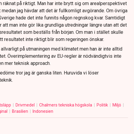
h räknat på riktigt. Man har inte brytt sig om arealperspektivet
et medan jag hävdar att det är fullkomligt avgörande. Om övriga
Sverige hade det inte funnits någon regnskog kvar. Samtidigt
ör att man inte gör lika grundliga utredningar längre utan att det
sresultatet som beställs från början. Om man i stället skulle
tt resultatet inte riktigt blir som regeringen önskar.
llvarligt på utmaningen med klimatet men han är inte alltid
et. Överimplementering av EU-regler är nödvändigtvis inte
 en mer teknisk approach.
edöme tror jag är ganska liten. Huruvida vi löser
eknik.
tsläpp
Drivmedel
Chalmers tekniska högskola
Politik
Miljö
ginal
Brasilien
Indonesien