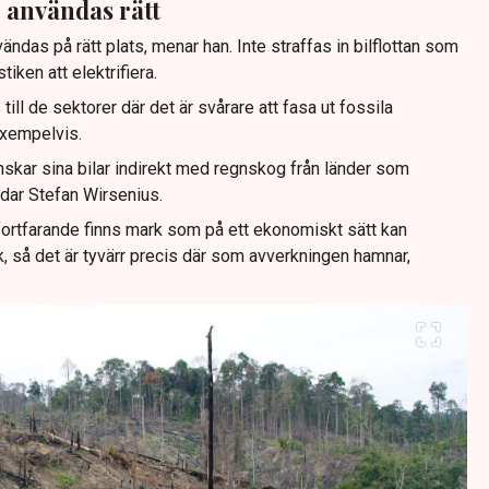
 användas rätt
das på rätt plats, menar han. Inte straffas in bilflottan som
iken att elektrifiera.
ill de sektorer där det är svårare att fasa ut fossila
exempelvis.
nskar sina bilar indirekt med regnskog från länder som
vdar Stefan Wirsenius.
fortfarande finns mark som på ett ekonomiskt sätt kan
k, så det är tyvärr precis där som avverkningen hamnar,