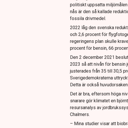
politiskt uppsatta miljömålen t
nås är den så kallade reduktio
fossila drivmedel.
2022 låg den svenska reduktio
och 2,6 procent för flygfotog
regeringens plan skulle krave
procent för bensin, 66 procen
Den 2 december 2021 beslutad
2023 så att nivån för bensin j
justerades från 35 till 30,5 
Sverigedemokraterna uttryckt 
Detta är också huvudorsaken ti
Det är bra, eftersom höga niv
snarare gör klimatet en björn
resursanalys av jordbrukssys
Chalmers.
– Mina studier visar att biob