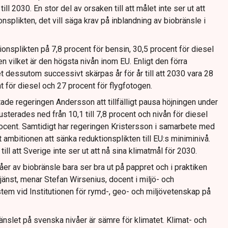
ill 2030. En stor del av orsaken till att målet inte ser ut att
nsplikten, det vill säga krav på inblandning av biobränsle i
nsplikten på 7,8 procent för bensin, 30,5 procent för diesel
en vilket är den högsta nivån inom EU. Enligt den förra
t dessutom successivt skärpas år för år till att 2030 vara 28
t för diesel och 27 procent för flygfotogen.
e regeringen Andersson att tillfälligt pausa höjningen under
usterades ned från 10,1 till 7,8 procent och nivån för diesel
procent. Samtidigt har regeringen Kristersson i samarbete med
ambitionen att sänka reduktionsplikten till EU:s miniminivå.
ll att Sverige inte ser ut att nå sina klimatmål för 2030.
åer av biobränsle bara ser bra ut på pappret och i praktiken
tjänst, menar Stefan Wirsenius, docent i miljö- och
tem vid Institutionen för rymd-, geo- och miljövetenskap på
ränslet på svenska nivåer är sämre för klimatet. Klimat- och