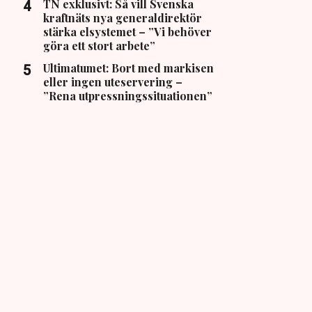
TN exklusivt: Så vill Svenska
kraftnäts nya generaldirektör
stärka elsystemet – ”Vi behöver
göra ett stort arbete”
Ultimatumet: Bort med markisen
eller ingen uteservering –
”Rena utpressningssituationen”