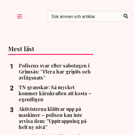
Mest läst
Polisens svar efter sabotagen i
Grimsås: ”Flera har gripits och
avlägsnats”
TN granskar: Så mycket
kommer kärnkraften att kosta –
egentligen
Aktivisterna klättrar upp på
maskiner – polisen kan inte
avvisa dem: ”Upptrappning på
helt ny nivå”