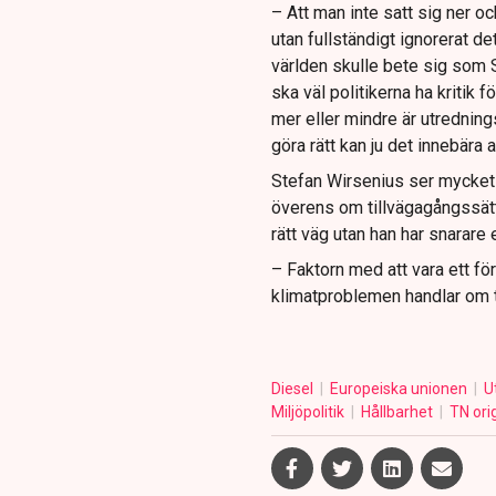
– Att man inte satt sig ner oc
utan fullständigt ignorerat d
världen skulle bete sig som 
ska väl politikerna ha kritik f
mer eller mindre är utredning
göra rätt kan ju det innebära a
Stefan Wirsenius ser mycket a
överens om tillvägagångssätt
rätt väg utan han har snarare
– Faktorn med att vara ett för
klimatproblemen handlar om t
Diesel
Europeiska unionen
U
Miljöpolitik
Hållbarhet
TN ori