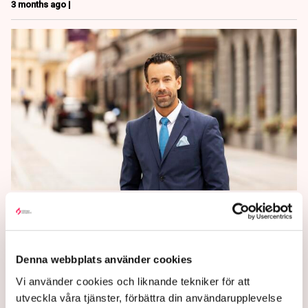
3 months ago |
Experten: Vänj dig vid högt
bensinpris
Denna webbplats använder cookies
Priset på drivmedel i Sverige kommer att fortsätta
stiga, enligt Christian Kopfer på Arctic Securities.
Vi använder cookies och liknande tekniker för att
utveckla våra tjänster, förbättra din användarupplevelse
4 months ago |