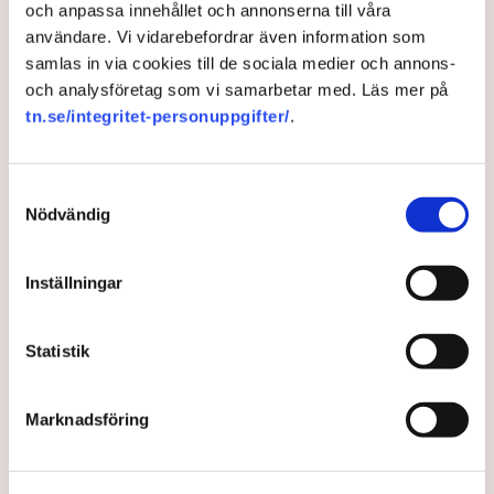
och anpassa innehållet och annonserna till våra
användare. Vi vidarebefordrar även information som
samlas in via cookies till de sociala medier och annons-
och analysföretag som vi samarbetar med. Läs mer på
tn.se/integritet-personuppgifter/
.
Samtyckesval
Nödvändig
Inställningar
Expert: Bensinpriset kan rusa
tio procent i mars
Statistik
Bensinpriset i Sverige stiger efter helgens attacker i
Marknadsföring
Mellanöstern. Priset vid pump kan rusa 10 procent
inom en månad om konflikten håller i sig.