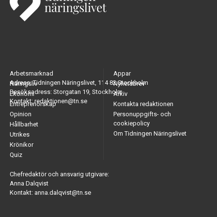
Arbetsmarknad
Appar
Adress: Tidningen Näringslivet, 114 82 Stockholm
Näringsliv
Nyhetsbrev
Besöksadress: Storgatan 19, Stockholm
Ekonomi
Arkiv
Kontakt: redaktionen@tn.se
Entreprenörskap
Kontakta redaktionen
Opinion
Personuppgifts- och
cookiepolicy
Hållbarhet
Om Tidningen Näringslivet
Utrikes
Krönikor
Quiz
Chefredaktör och ansvarig utgivare:
Anna Dalqvist
Kontakt: anna.dalqvist@tn.se