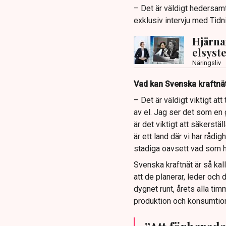
– Det är väldigt hedersamt
exklusiv intervju med Tidn
Hjärna
elsyste
Näringsliv
Vad kan Svenska kraftnät
– Det är väldigt viktigt a
av el. Jag ser det som en 
är det viktigt att säkerstä
är ett land där vi har rådi
stadiga oavsett vad som h
Svenska kraftnät är så ka
att de planerar, leder och 
dygnet runt, årets alla ti
produktion och konsumtion