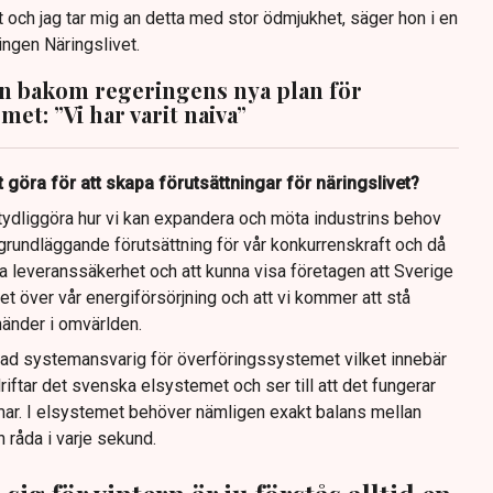
 och jag tar mig an detta med stor ödmjukhet, säger hon i en
ingen Näringslivet.
n bakom regeringens nya plan för
met: ”Vi har varit naiva”
 göra för att skapa förutsättningar för näringslivet?
tt tydliggöra hur vi kan expandera och möta industrins behov
grundläggande förutsättning för vår konkurrenskraft och då
lla leveranssäkerhet och att kunna visa företagen att Sverige
ghet över vår energiförsörjning och att vi kommer att stå
änder i omvärlden.
llad systemansvarig för överföringssystemet vilket innebär
driftar det svenska elsystemet och ser till att det fungerar
mmar. I elsystemet behöver nämligen exakt balans mellan
 råda i varje sekund.