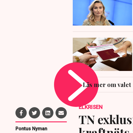
Läs mer om valet
ELKRISEN
TN exklusi
kraftnäts
Pontus Nyman