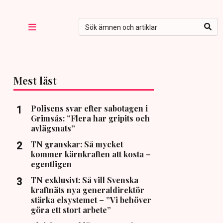
Mest läst
Polisens svar efter sabotagen i
Grimsås: ”Flera har gripits och
avlägsnats”
TN granskar: Så mycket
kommer kärnkraften att kosta –
egentligen
TN exklusivt: Så vill Svenska
kraftnäts nya generaldirektör
stärka elsystemet – ”Vi behöver
göra ett stort arbete”