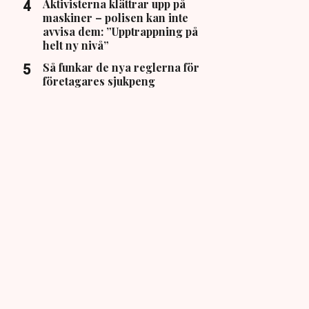
Aktivisterna klättrar upp på
maskiner – polisen kan inte
avvisa dem: ”Upptrappning på
helt ny nivå”
Så funkar de nya reglerna för
företagares sjukpeng