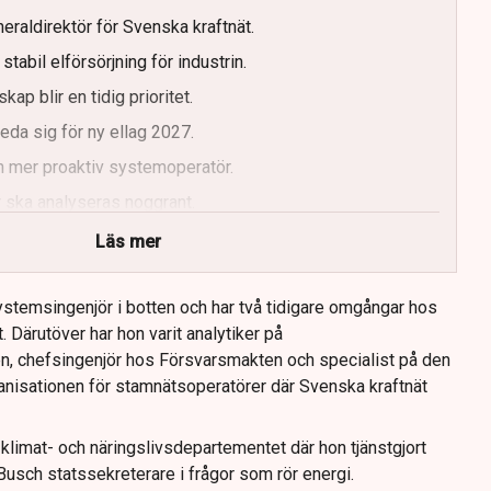
eraldirektör för Svenska kraftnät.
tabil elförsörjning för industrin.
kap blir en tidig prioritet.
da sig för ny ellag 2027.
n mer proaktiv systemoperatör.
 ska analyseras noggrant.
Läs mer
stemsingenjör i botten och har två tidigare omgångar hos
. Därutöver har hon varit analytiker på
n, chefsingenjör hos Försvarsmakten och specialist på den
nisationen för stamnätsoperatörer där Svenska kraftnät
limat- och näringslivsdepartementet där hon tjänstgjort
usch statssekreterare i frågor som rör energi.