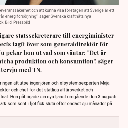
a leveranssäkerhet och att kunna visa företagen att Sverige är ett
 vår energiförsörjning”, säger Svenska kraftnäts nya
. Bild: Pressbild
igare statssekreterare till energiminister
ecis tagit över som generaldirektör för
Nu pekar hon ut vad som väntar: ”Det är
 matcha produktion och konsumtion”, säger
intervju med TN.
eringen att utse ingenjören och elsystemsexperten Maja
rektör och chef för det statliga affärsverket och
nät. Hon påbörjade sin nya tjänst omgående den 3 augusti
rk som sent i fjol fick sluta efter endast sju månader på