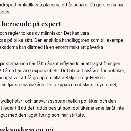
hackspett omkullkasta planerna ett år senare. Då görs en annan
ppas.
 beroende på expert
 och regler tolkas av människor. Det kan vara
kas på olika sätt. Den enskilda handläggaren som till exempel
a skadorna kan därmed få en enorm makt att påverka
 tjänstemännen har fått sådant inflytande är att lagstiftningen
åren har växt exponentiellt. Det blir allt svårare för politiker,
ingslivet att få grepp om alla detaljer i regelverken.
nas tjänstemannakårer. Det skapas en obalans i systemet,
 tydligt styr- och ansvarssystem mellan politiken och den
 leder till att det fattas beslut som politikerna emellanåt inte
rågat med den lagstiftning som har stiftats.
unskapskraven på