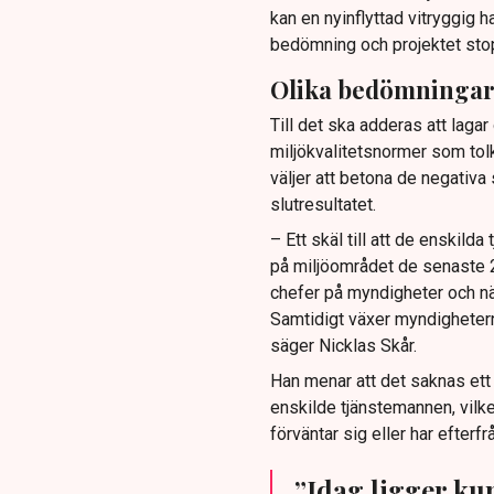
kan en nyinflyttad vitryggig 
bedömning och projektet sto
Olika bedömningar
Till det ska adderas att lagar
miljökvalitetsnormer som tol
väljer att betona de negativ
slutresultatet.
– Ett skäl till att de enskilda
på miljöområdet de senaste 20 
chefer på myndigheter och när
Samtidigt växer myndigheter
säger Nicklas Skår.
Han menar att det saknas ett
enskilde tjänstemannen, vilket
förväntar sig eller har efterf
”Idag ligger k