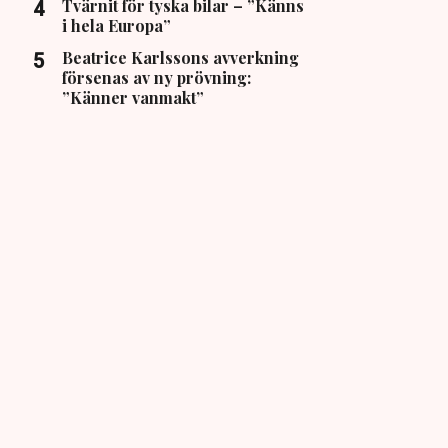
Tvärnit för tyska bilar – ”Känns
i hela Europa”
Beatrice Karlssons avverkning
försenas av ny prövning:
”Känner vanmakt”