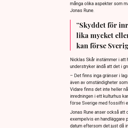
många olika aspekter som må
Jonas Rune.
”Skyddet för in
lika mycket ell
kan förse Sverig
Nicklas Skår instämmer i att
understryker ändå att det i g
– Det finns inga gränser i lag
även av omständigheter som 
Vidare finns det inte heller nå
inredningen i ett kulturhus k
förse Sverige med fossilfri e
Jonas Rune anser också att de
exempelvis en handläggare på
datum eftersom det just då in