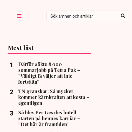
Mest läst
Därför sökte 8 000
sommarjobb på Tetra Pak –
”Väldigt få väljer att inte
fortsätta”
TN granskar: Så mycket
kommer kärnkraften att kosta –
egentligen
Så blev Per Gessles hotell
starten på hennes karriär –
”Det här är framtiden”