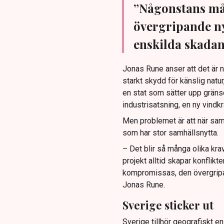
”Någonstans mås
övergripande ny
enskilda skadan
Jonas Rune anser att det är nå
starkt skydd för känslig natu
en stat som sätter upp grän
industrisatsning, en ny vindkr
Men problemet är att när sam
som har stor samhällsnytta.
– Det blir så många olika kr
projekt alltid skapar konflik
kompromissas, den övergripa
Jonas Rune.
Sverige sticker ut
Sverige tillhör geografiskt e