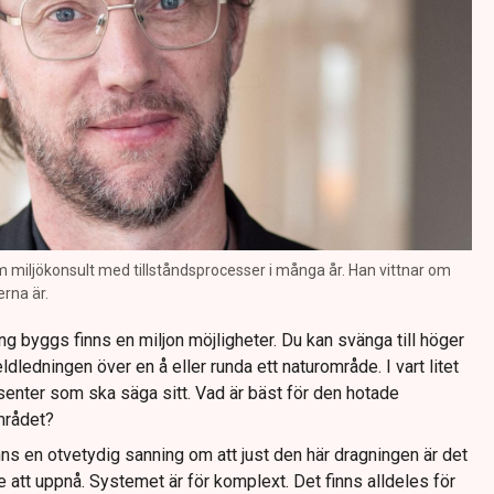
 miljökonsult med tillståndsprocesser i många år. Han vittnar om
rna är.
g byggs finns en miljon möjligheter. Du kan svänga till höger
eldledningen över en å eller runda ett naturområde. I vart litet
senter som ska säga sitt. Vad är bäst för den hotade
mrådet?
inns en otvetydig sanning om att just den här dragningen är det
te att uppnå. Systemet är för komplext. Det finns alldeles för