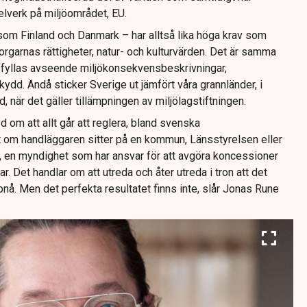
lverk på miljöområdet, EU.
som Finland och Danmark – har alltså lika höga krav som
rgarnas rättigheter, natur- och kulturvärden. Det är samma
fyllas avseende miljökonsekvensbeskrivningar,
kydd. Ändå sticker Sverige ut jämfört våra grannländer, i
 när det gäller tillämpningen av miljölagstiftningen.
yd om att allt går att reglera, bland svenska
 om handläggaren sitter på en kommun, Länsstyrelsen eller
 en myndighet som har ansvar för att avgöra koncessioner
. Det handlar om att utreda och åter utreda i tron att det
pnå. Men det perfekta resultatet finns inte, slår Jonas Rune