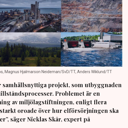
otos, Magnus Hjalmarson Neideman/SvD/TT, Anders Wiklund/TT
r samhällsnyttiga projekt, som utbyggnaden
v tillståndsprocesser. Problemet är en
ng av miljölagstiftningen, enligt flera
r starkt oroade över hur elförsörjningen ska
r”, säger Nicklas Skår, expert på
.