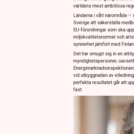
världens mest ambitiösa rege
Länderna i vårt närområde – 
Sverige att säkerställa medbo
EU-förordningar som ska upp
miljökvalitetsnormer och arts
synnerhet jämfört med Finland,
Det har smugit sig in en attit
myndighetspersoner, oavsett
Energimarknadsinspektionen,
vid utbyggnaden av elledningar
perfekta resultatet går att up
fast.