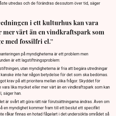
ste utredas och de förändras dessutom över tid, säger
redningen i ett kulturhus kan vara
er mer värt än en vindkraftspark som
e med fossilfri el.”
 hanteringen på myndigheterna är ett problem men
runden är ett lagstiftningsproblem:
stiftningen, utan myndigheterna är fria att begära utredningar
kanske inte har någon betydelse för det som ska bedömas.
got krav på att prioritera mellan olika frågor. Skyddet för
an vara lika mycket eller mer värt än en vindkraftspark som kan
l, säger han.
t är svårt att göra rätt när förutsättningarna ändras. Även om
 en myndighet kommer fram till ett beslut ett specifikt
te råkar finnas en hotad fågelart i det undersökta området så