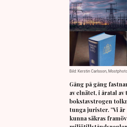
Bild: Kerstin Carlsson, Mostph
Gång på gång fastna
av elnätet, i åratal a
bokstavstrogen tolkni
tunga jurister. ”Vi ä
kunna säkras framöve
miljötillståndsregler