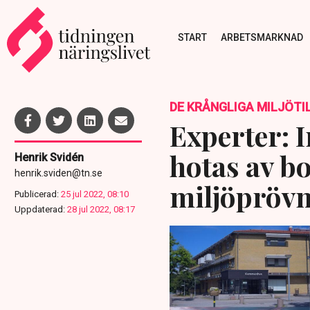
START
ARBETSMARKNAD
DE KRÅNGLIGA MILJÖT
Experter: 
hotas av b
Henrik Svidén
henrik.sviden@tn.se
miljöpröv
Publicerad:
25 jul 2022, 08:10
Uppdaterad:
28 jul 2022, 08:17