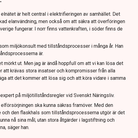
nätet är helt central i elektrifieringen av samhället. Det
ökad elanvändning, men också om att säkra att överföringen
verige fungerar. I norr finns vattenkraften, i söder finns de
som miljökonsult med tillståndsprocesser i många år. Han
ståndsprocesserna är.
t mörkt ut. Men jag är ändå hoppfull om att vi kan lösa det
att krävas stora insatser och kompromisser från alla
säga att det kommer att lösa sig och att köra vidare i samma
expert på miljötillståndsregler vid Svenskt Näringsliv.
ur elförsörjningen ska kunna säkras framöver. Med den
och den flaskhals som tillståndsprocesserna utgör är det
unna nå sina mål, utan stora åtgärder i lagstiftning och
na, säger han.