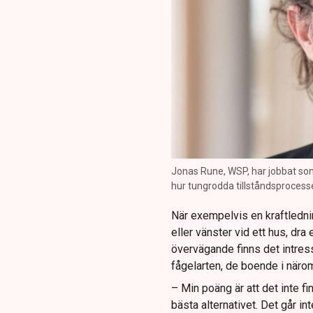
Jonas Rune, WSP, har jobbat som
hur tungrodda tillståndsprocesse
När exempelvis en kraftlednin
eller vänster vid ett hus, dra 
övervägande finns det intres
fågelarten, de boende i näro
– Min poäng är att det inte f
bästa alternativet. Det går in