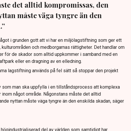
te det alltid kompromissas, den
ttan måste väga tyngre än den
.”
got i grunden gott att vi har en miljölagstiftning som ger ett
r, kulturområden och medborgarnas rättigheter. Det handlar om
ser för de skador som alltid uppkommer i samband med en
aftpark eller en dragning av en elledning.
ma lagstiftning används på fel sätt så stoppar den projekt
av som man ska uppfylla i en tillståndsprocess att komplexa
ter inom något område. Någonstans måste det alltid
nde nyttan måste väga tyngre än den enskilda skadan, säger
n högindustrialiserad del av världen som samtidigt har