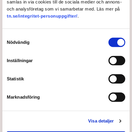
samlas in via cookies till de sociala medier och annons-
och analysföretag som vi samarbetar med. Läs mer på
Transport
Järnväg
Tillverkning
Malmö kommun
Logistik
tn.se/integritet-personuppgifter/
.
Energy
Socialdemokraterna
Lars Jacobsson
Daniel Persson
Sydsvenskan
Nämnder
Nyetableringar
Olja
Fotboll
Parker
USA
Malmö
Storbritannien
Norra hamnen
Samtyckesval
Nödvändig
Publicerad:
30 apr 2022, 14:30
Inställningar
Uppdaterad:
1 maj 2022, 17:13
Statistik
LÄS ÄVEN
Busch: Sverige ska vara en
ledande gruvnation
Marknadsföring
23 JULI 2026 |
Visa detaljer
Ledare: Kinesisk industrivåg hotar