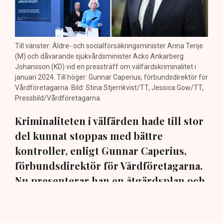
Till vänster: Äldre- och socialförsäkringsminister Anna Tenje
(M) och dåvarande sjukvårdsminister Acko Ankarberg
Johansson (KD) vid en pressträff om välfärdskriminalitet i
januari 2024. Till höger: Gunnar Caperius, förbundsdirektör för
Vårdföretagarna. Bild: Stina Stjernkvist/TT, Jessica Gow/TT,
Pressbild/Vårdföretagarna
Kriminaliteten i välfärden hade till stor
del kunnat stoppas med bättre
kontroller, enligt Gunnar Caperius,
förbundsdirektör för Vårdföretagarna.
Nu presenterar han en åtgärdsplan och
varnar politiken för att tappa fokus. ”Då
kommer det att lamslå allt annat arbete