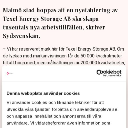
Malmö stad hoppas att en nyetablering av
Texel Energy Storage AB ska skapa
tusentals nya arbetstillfällen, skriver
Sydsvenskan.
– Vi har reserverat mark här för Texel Energy Storage AB. Om
de lyckas med markanvisningen får de 50 000 kvadratmeter
till att börja med, men målsättningen är 200 000 kvadratmeter,
säger tekniska nämndens ordförande Andreas Schönström
(S).
Satsningen går under namnet ”Malmö Industrial Park” och
syftar till att området ska bidra till ökad sysselsättning och
Denna webbplats använder cookies
stärka hamnens verksamheter, skriver Sydsvenskan.
Vi använder cookies och liknande tekniker för att
Malmö kan få 6 000 nya jobb – batterijätte vill satsa i Norra
utveckla våra tjänster, förbättra din användarupplevelse
hamnen
och anpassa innehållet och annonserna till våra
användare. Vi vidarebefordrar även information som