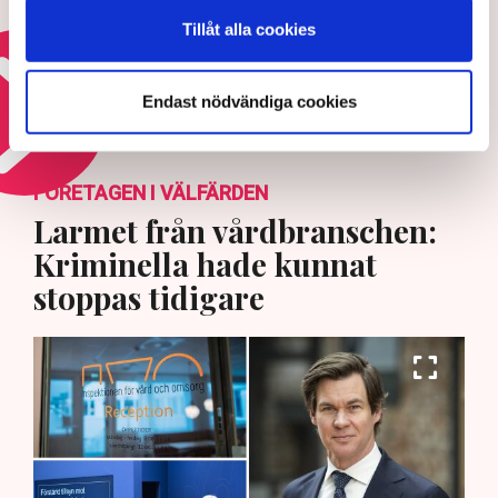
svensk konkurrenskraft
Tillåt alla cookies
22 JULI 2026 |
Endast nödvändiga cookies
Läs mer om den svenska industrin
FÖRETAGEN I VÄLFÄRDEN
Larmet från vårdbranschen:
Kriminella hade kunnat
stoppas tidigare