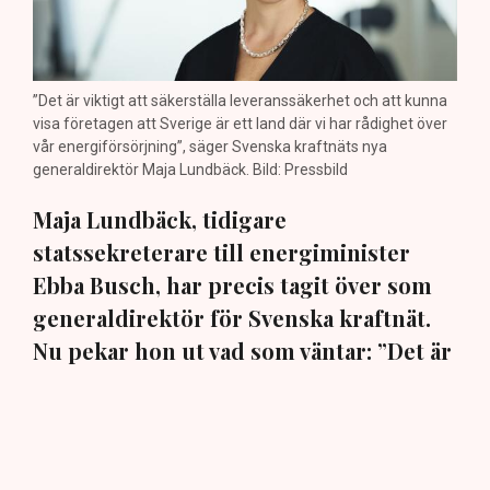
”Det är viktigt att säkerställa leveranssäkerhet och att kunna
visa företagen att Sverige är ett land där vi har rådighet över
vår energiförsörjning”, säger Svenska kraftnäts nya
generaldirektör Maja Lundbäck. Bild: Pressbild
Maja Lundbäck, tidigare
statssekreterare till energiminister
Ebba Busch, har precis tagit över som
generaldirektör för Svenska kraftnät.
Nu pekar hon ut vad som väntar: ”Det är
viktigt att vi kan matcha produktion och
konsumtion”, säger hon i en exklusiv
intervju med TN.