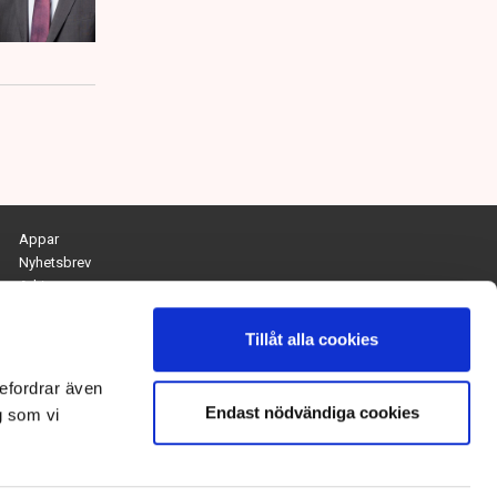
Appar
Nyhetsbrev
Arkiv
Kontakta redaktionen
Personuppgifts- och cookiepolicy
Tillåt alla cookies
Om Tidningen Näringslivet
efordrar även
Endast nödvändiga cookies
Chefredaktör och ansvarig utgivare:
g som vi
Anna Dalqvist
Kontakt: anna.dalqvist@tn.se