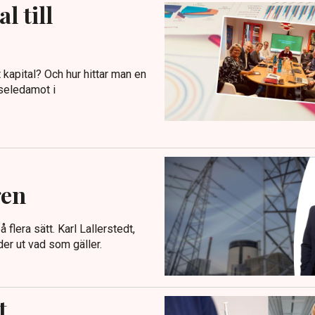
l till
 kapital? Och hur hittar man en
seledamot i
gen
lera sätt. Karl Lallerstedt,
der ut vad som gäller.
t