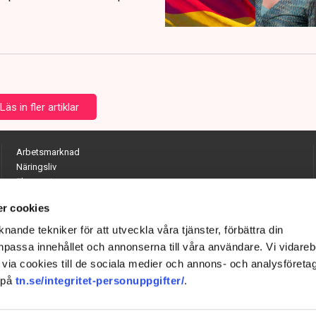
Läs in fler artiklar
Arbetsmarknad
Näringsliv
Ekonomi
Entreprenörskap
r cookies
Opinion
Hållbarhet
nande tekniker för att utveckla våra tjänster, förbättra din
Utrikes
passa innehållet och annonserna till våra användare. Vi vidareb
Krönikor
via cookies till de sociala medier och annons- och analysföreta
Quiz
 på
tn.se/integritet-personuppgifter/
.