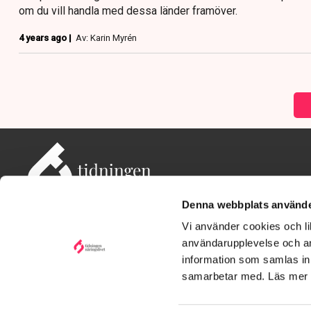
om du vill handla med dessa länder framöver.
4 years ago |
Av: Karin Myrén
Denna webbplats använde
Vi använder cookies och lik
användarupplevelse och an
information som samlas in 
Adress: Tidningen Näringslivet, 114 82 Stockholm
Besöksadress: Storgatan 19, Stockholm
samarbetar med. Läs mer
Kontakt: redaktionen@tn.se