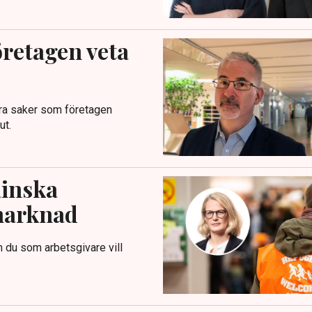
retagen veta
era saker som företagen
ut.
ainska
smarknad
 du som arbetsgivare vill