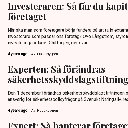
Investeraren: Så får du kapita
företaget
När ska man som företagare börja fundera på att ta in externt
investerare som passar ens företag? Ove Långström, styrel
investeringsbolaget Chiffonjén, ger svar.
4 years ago |
Av: Frida Nygren
Experten: Så förändras
säkerhetsskyddslagstiftnin
Den 1 december förändras säkerhetsskyddslagstiftningen på f
ansvarig för säkerhetspolicyfrågor på Svenskt Näringsliv, re
4 years ago |
Av: Redaktionen
Expert: Så hanterar företage