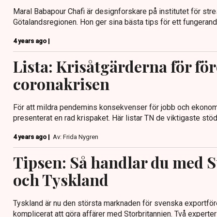
Maral Babapour Chafi är designforskare på institutet för str
Götalandsregionen. Hon ger sina bästa tips för ett fungerand
4 years ago |
Lista: Krisåtgärderna för för
coronakrisen
För att mildra pendemins konsekvenser för jobb och ekonomi
presenterat en rad krispaket. Här listar TN de viktigaste stö
4 years ago |
Av: Frida Nygren
Tipsen: Så handlar du med S
och Tyskland
Tyskland är nu den största marknaden för svenska exportför
komplicerat att göra affärer med Storbritannien. Två experter