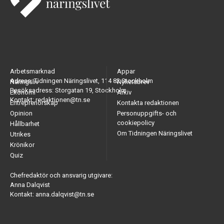
Arbetsmarknad
Appar
Adress: Tidningen Näringslivet, 114 82 Stockholm
Näringsliv
Nyhetsbrev
Besöksadress: Storgatan 19, Stockholm
Ekonomi
Arkiv
Kontakt: redaktionen@tn.se
Entreprenörskap
Kontakta redaktionen
Opinion
Personuppgifts- och
cookiepolicy
Hållbarhet
Om Tidningen Näringslivet
Utrikes
Krönikor
Quiz
Chefredaktör och ansvarig utgivare:
Anna Dalqvist
Kontakt: anna.dalqvist@tn.se