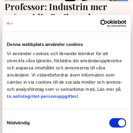
Professor: Industrin mer
mångsidig än flaggskepps­
projekt
Glöm inte bort den dolda industriella omställning
Denna webbplats använder cookies
som sker på flera håll i Sverige, skriver Christian
Vi använder cookies och liknande tekniker för att
Berggren, professor emeritus i industriell
utveckla våra tjänster, förbättra din användarupplevelse
organisation, på SvD Debatt.
och anpassa innehållet och annonserna till våra
användare. Vi vidarebefordrar även information som
1 year ago |
Av: Redaktionen
samlas in via cookies till de sociala medier och annons-
och analysföretag som vi samarbetar med. Läs mer på
tn.se/integritet-personuppgifter/
.
Samtyckesval
Nödvändig