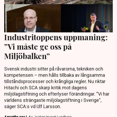
Industritoppens uppmaning:
”Vi måste ge oss på
Miljöbalken”
Svensk industri sitter på råvarorna, tekniken och
kompetensen – men hålls tillbaka av långsamma
tillståndsprocesser och krångliga regler. Nu riktar
Hitachi och SCA skarp kritik mot dagens
miljölagstiftning och efterlyser förändringar. ”Vi har
världens strängaste miljölagstiftning i Sverige”,
säger SCA:s vd Ulf Larsson.
4 months ago |
Av: Joakim Hugert Lundberg